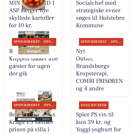
MIN KØBMAND I
Socialchef med
ASP sælger nye
strategiske evner
skyllede kartofler
søges til Holstebro
for 10 kr.
Kommune
SPONSORERET
OPSLAGSTAVLEN
SPONSORERET
OPSLAGSTAVLEN
Restaurant Under
Nyt fra Kumo
Klippen takker alle
Outlet,
gæster for ugen
Brandsborgs
der gik
Kropsterapi,
COMBI FRISØREN
og 4 andre
SPONSORERET
OPSLAGSTAVLEN
DAGLIGVARER
BoligOne Mogens
Spier PS vin til
Kragh I/S sænker
kun 39 kr. og
prisen på villa i
Yoggi yoghurt for