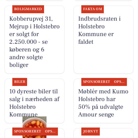
BOLIGMARKED
FAKTA OM
Kobberupvej 31,
Indbrudsraten i
Mejrup i Holstebro
Holstebro
er solgt for
Kommune er
2.250.000 - se
faldet
køberen og 6
andre solgte
boliger
BILER
SPONSORERET
OPSLAGSTAVLEN
10 dyreste biler til
Møblér med Kumo
salg i nærheden af
Holstebro har
Holstebro
50% på udvalgte
Kommune
Amour senge
SPONSORERET
OPSLAGSTAVLEN
JOBNYT