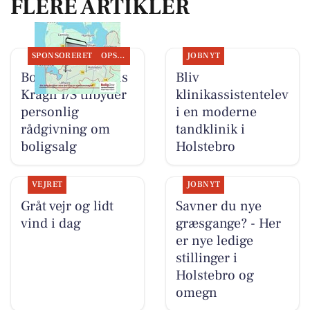
FLERE ARTIKLER
SPONSORERET
OPSLAGSTAVLEN
JOBNYT
BoligOne Mogens
Bliv
Kragh I/S tilbyder
klinikassistentelev
personlig
i en moderne
rådgivning om
tandklinik i
boligsalg
Holstebro
VEJRET
JOBNYT
Gråt vejr og lidt
Savner du nye
vind i dag
græsgange? - Her
er nye ledige
stillinger i
Holstebro og
omegn