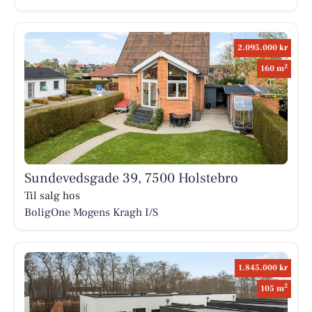
2.095.000 kr
2
160 m
Sundevedsgade 39, 7500 Holstebro
Til salg hos
BoligOne Mogens Kragh I/S
1.845.000 kr
2
105 m