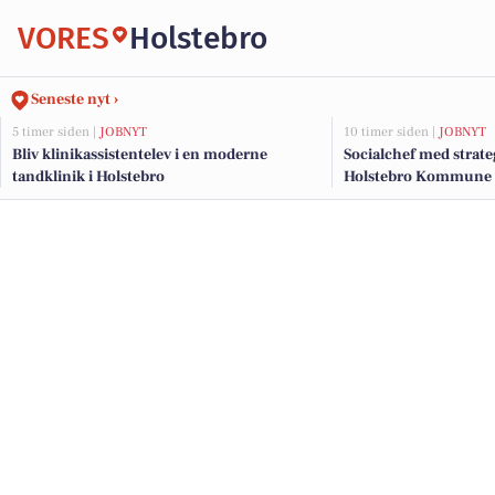
VORES
Holstebro
Seneste nyt ›
5 timer siden |
JOBNYT
10 timer siden |
JOBNYT
Bliv klinikassistentelev i en moderne
Socialchef med strateg
tandklinik i Holstebro
Holstebro Kommune