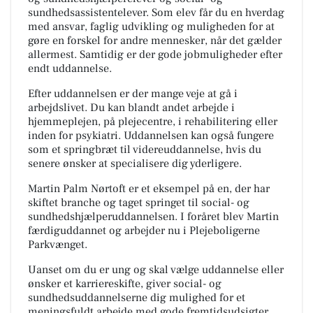
sundhedsassistentelever. Som elev får du en hverdag
med ansvar, faglig udvikling og muligheden for at
gøre en forskel for andre mennesker, når det gælder
allermest. Samtidig er der gode jobmuligheder efter
endt uddannelse.
Efter uddannelsen er der mange veje at gå i
arbejdslivet. Du kan blandt andet arbejde i
hjemmeplejen, på plejecentre, i rehabilitering eller
inden for psykiatri. Uddannelsen kan også fungere
som et springbræt til videreuddannelse, hvis du
senere ønsker at specialisere dig yderligere.
Martin Palm Nørtoft er et eksempel på en, der har
skiftet branche og taget springet til social- og
sundhedshjælperuddannelsen. I foråret blev Martin
færdiguddannet og arbejder nu i Plejeboligerne
Parkvænget.
Uanset om du er ung og skal vælge uddannelse eller
ønsker et karriereskifte, giver social- og
sundhedsuddannelserne dig mulighed for et
meningsfuldt arbejde med gode fremtidsudsigter.