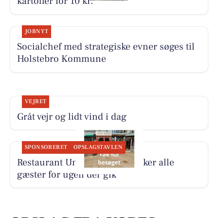
kartofler for 10 kr.
JOBNYT
Socialchef med strategiske evner søges til
Holstebro Kommune
VEJRET
Gråt vejr og lidt vind i dag
SPONSORERET
OPSLAGSTAVLEN
Restaurant Under Klippen takker alle
gæster for ugen der gik