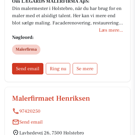
Om LÆGÅRDS MALERFIRMA ApS:
Din malermester i Holstebro, når du har brug for en
maler med et alsidigt talent. Her kan vi mere end
blot sælge maling. Facaderenovering, restaurering
af kirker, dekorationer og almuemaling – her løses
Læs mere...
alle former for maleropgaver. Vi sætter veludført
Nøgleord:
håndværk i højsædet.
Malerfirma
Send email
Ring nu
Se mere
Malerfirmaet Henriksen
97420250
Send email
Lavhedevej 26, 7500 Holstebro