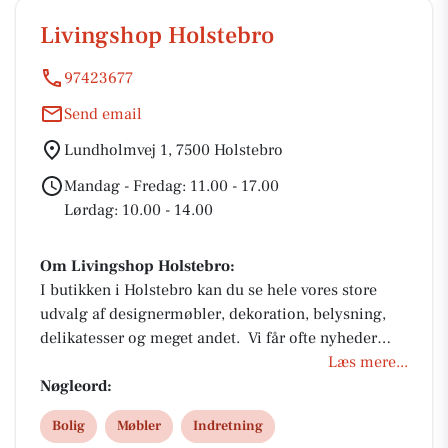
Livingshop Holstebro
97423677
Send email
Lundholmvej 1, 7500 Holstebro
Mandag - Fredag: 11.00 - 17.00
Lørdag: 10.00 - 14.00
Om Livingshop Holstebro:
I butikken i Holstebro kan du se hele vores store
udvalg af designermøbler, dekoration, belysning,
delikatesser og meget andet. Vi får ofte nyheder
hjem, og vi arbejder hele tiden på at lave nye
Læs mere...
opstillinger, hvor vi kombinerer fine produkter fra
Nøgleord:
vores mange forskellige brands. Til vores
Bolig
Møbler
Indretning
opstillinger får vi inspiration fra årstiderne og de