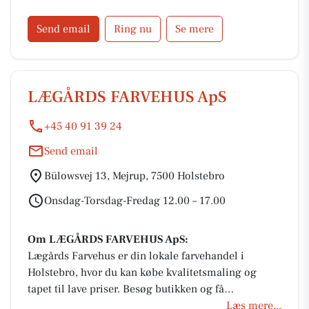
trends, som ses indenfor boligindretning. Kig forbi
- vi glæder os til at se dig.
Send email
Ring nu
Se mere
LÆGÅRDS FARVEHUS ApS
+45 40 91 39 24
Send email
Bülowsvej 13, Mejrup, 7500 Holstebro
Onsdag-Torsdag-Fredag 12.00 – 17.00
Om LÆGÅRDS FARVEHUS ApS:
Lægårds Farvehus er din lokale farvehandel i
Holstebro, hvor du kan købe kvalitetsmaling og
tapet til lave priser. Besøg butikken og få
professionel rådgivning af malermesteren
Læs mere...