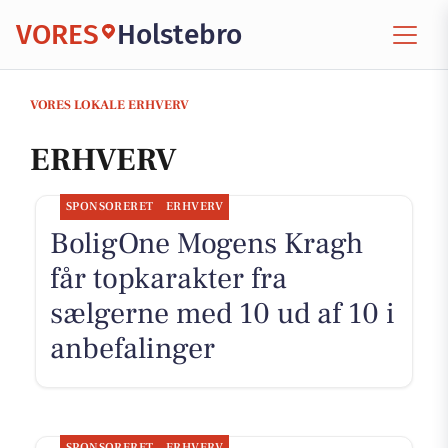
VORES
Holstebro
VORES LOKALE ERHVERV
ERHVERV
SPONSORERET
ERHVERV
BoligOne Mogens Kragh
får topkarakter fra
sælgerne med 10 ud af 10 i
anbefalinger
SPONSORERET
ERHVERV