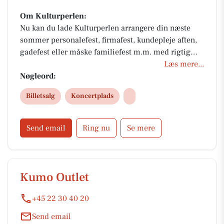
Om Kulturperlen:
Nu kan du lade Kulturperlen arrangere din næste
sommer personalefest, firmafest, kundepleje aften,
gadefest eller måske familiefest m.m. med rigtig
god mad fra byens slagtere og samtidig høre god
Læs mere...
musik.
Nøgleord:
Billetsalg
Koncertplads
Send email
Ring nu
Se mere
Kumo Outlet
+45 22 30 40 20
Send email