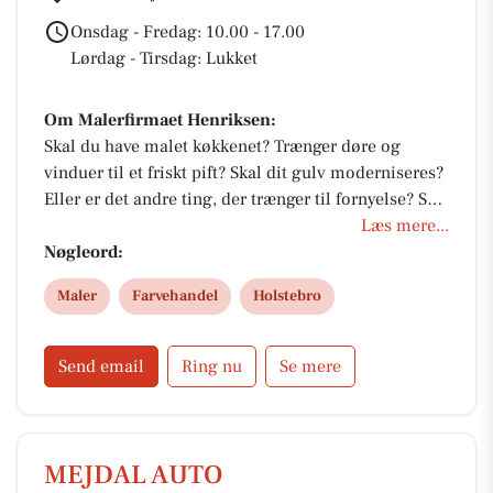
Onsdag - Fredag: 10.00 - 17.00
Lørdag - Tirsdag: Lukket
Om Malerfirmaet Henriksen:
Skal du have malet køkkenet? Trænger døre og
vinduer til et friskt pift? Skal dit gulv moderniseres?
Eller er det andre ting, der trænger til fornyelse? Så
kan vi helt sikkert hjælpe – til en god pris! Vi har
Læs mere...
erfaringer med både store og små opgaver for
Nøgleord:
erhvervslivet, offentlige institutioner,
Maler
Farvehandel
Holstebro
andelsforeninger, boligforeninger og private hjem.
Send email
Ring nu
Se mere
MEJDAL AUTO