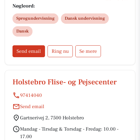
Tilmelding her: https://holmedal-dansk.dk/
Nøgleord:
Sprogundervisning
Dansk undervisning
Dansk
Send email
Ring nu
Se mere
Holstebro Flise- og Pejsecenter
97414040
Send email
Gartnerivej 2, 7500 Holstebro
Mandag - Tirsdag & Torsdag - Fredag: 10.00 -
17.00