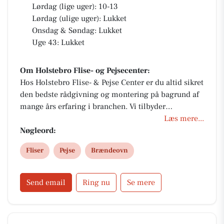
Lørdag (lige uger): 10-13
Lørdag (ulige uger): Lukket
Onsdag & Søndag: Lukket
Uge 43: Lukket
Om Holstebro Flise- og Pejsecenter:
Hos Holstebro Flise- & Pejse Center er du altid sikret
den bedste rådgivning og montering på bagrund af
mange års erfaring i branchen. Vi tilbyder
totalløsninger på brænde- og pilleovne, og
Læs mere...
garanterer kvalitet og høj faglighed hele vejen!
Nøgleord:
Fliser
Pejse
Brændeovn
Send email
Ring nu
Se mere