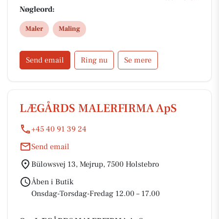
Nøgleord:
Maler
Maling
Send email
Ring nu
Se mere
LÆGÅRDS MALERFIRMA ApS
+45 40 91 39 24
Send email
Bülowsvej 13, Mejrup, 7500 Holstebro
Åben i Butik
Onsdag-Torsdag-Fredag 12.00 – 17.00