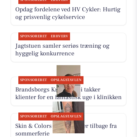
Opdag fordelene ved HV Cykler: Hurtig
og prisvenlig cykelservice
SPONSORERET
ERHVERV
Jagtstuen samler seriøs træning og
hyggelig konkurrence
SPONSORERET
OPSLAGSTAVLEN
Brandsborgs Kropsterapi takker
klienter for en fantastisk uge i klinikken
SPONSORERET
OPSLAGSTAVLEN
Skin & Colors Tattoo ApS er tilbage fra
sommerferie