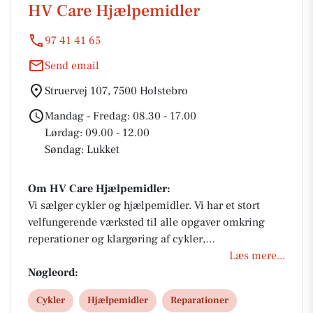
HV Care Hjælpemidler
97 41 41 65
Send email
Struervej 107, 7500 Holstebro
Mandag - Fredag: 08.30 - 17.00
Lørdag: 09.00 - 12.00
Søndag: Lukket
Om HV Care Hjælpemidler:
Vi sælger cykler og hjælpemidler. Vi har et stort
velfungerende værksted til alle opgaver omkring
reperationer og klargøring af cykler,
scooter,kabinescooter, el-scootere og hjælpemidler.
Læs mere...
Vi sælger cykler fra Cannondale, CENTURION,
Nøgleord:
CUBE, GAZELLE, Velo De Ville og Raleigh. Vi har
Cykler
Hjælpemidler
Reparationer
desuden et stort udvalg af elcykler. Vi forhandler