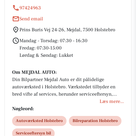
97424963
Send email
Prins Buris Vej 24-26, Mejdal, 7500 Holstebro
Mandag - Torsdag: 07:30 - 16:30
Fredag: 07:30-15:00
Lørdag & Søndag: Lukket
Om MEJDAL AUTO:
Din Bilpartner Mejdal Auto er dit pålidelige
autoværksted i Holstebro. Værkstedet tilbyder en
bred vifte af services, herunder serviceeftersyn,
skadeservice, synstjek, reparationer af bremser, og
Læs mere...
specialiseret vedligeholdelse af både el- og
Nøgleord:
hybridbiler. Værkstedet drives af Morten & Kim, som
Autoværksted Holstebro
Bilreparation Holstebro
altid sikrer værkstedets høje kvalitetsarbejde til en
fair pris. Der kan tilbydes lånebil, samt udlejning af
Serviceeftersyn bil