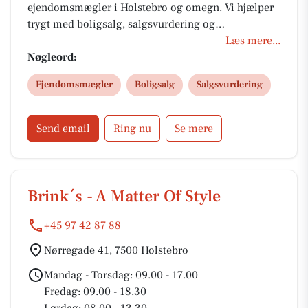
ejendomsmægler i Holstebro og omegn. Vi hjælper
trygt med boligsalg, salgsvurdering og
køberrådgivning med fokus på tillid, kvalitet og fair
Læs mere...
salær. Med stærkt lokalkendskab sikrer vi en
Nøgleord:
realistisk pris og en skræddersyet løsning til din
Ejendomsmægler
Boligsalg
Salgsvurdering
bolighandel.
Send email
Ring nu
Se mere
Brink´s - A Matter Of Style
+45 97 42 87 88
Nørregade 41, 7500 Holstebro
Mandag - Torsdag: 09.00 - 17.00
Fredag: 09.00 - 18.30