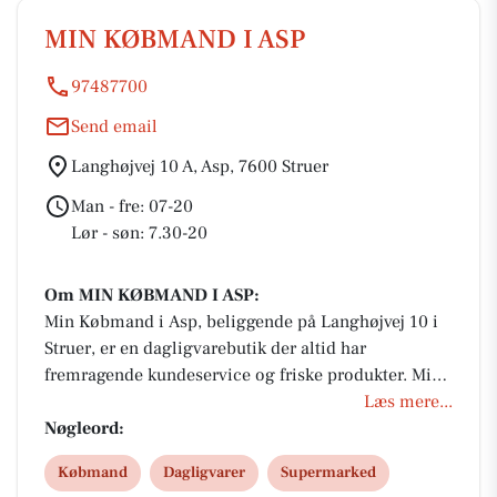
MIN KØBMAND I ASP
97487700
Send email
Langhøjvej 10 A, Asp, 7600 Struer
Man - fre: 07-20
Lør - søn: 7.30-20
Om MIN KØBMAND I ASP:
Min Købmand i Asp, beliggende på Langhøjvej 10 i
Struer, er en dagligvarebutik der altid har
fremragende kundeservice og friske produkter. Min
Købmand i Asp tilbyder en bred vifte af dagligvarer,
Læs mere...
der opfylder de lokale beboeres behov.
Nøgleord:
Købmand
Dagligvarer
Supermarked