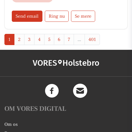
køretøjer - Den høje standard hos Morten & Kim
Send email
Ring nu
Se mere
1
2
3
4
5
6
7
...
401
VORES
Holstebro
OM VORES DIGITAL
Om os