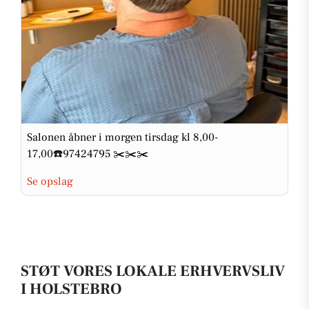
Salonen åbner i morgen tirsdag kl 8,00-
17,00☎️97424795 ✂️✂️✂️
Se opslag
STØT VORES LOKALE ERHVERVSLIV
I HOLSTEBRO