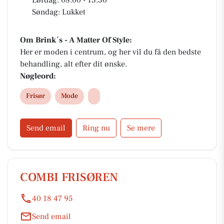
Lørdag: 08.00 - 13.30
Søndag: Lukket
Om Brink´s - A Matter Of Style:
Her er moden i centrum, og her vil du få den bedste
behandling, alt efter dit ønske.
Nøgleord:
Frisør
Mode
Send email
Ring nu
Se mere
COMBI FRISØREN
40 18 47 95
Send email