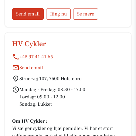
scooter fra Moto Cr, samt elscootere af mærket
EasyGO og BACH Kabinescooter.
Send email
Ring nu
Se mere
HV Cykler
+45 97 41 41 65
Send email
Struervej 107, 7500 Holstebro
Mandag - Fredag: 08.30 - 17.00
Lørdag: 09.00 - 12.00
Søndag: Lukket
Om HV Cykler :
Vi sælger cykler og hjælpemidler. Vi har et stort
velfungerende værksted til alle opgaver omkring