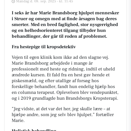
Mandag d. 08. sep. 2025 - kl. 11:45
I seks år har Marie Brandsborg hjulpet mennesker
i Struer og omegn med at finde årsagen bag deres
smerter. Med en bred faglighed, stor nysgerrighed
og en helhedsorienteret tilgang tilbyder hun
behandlinger, der går til roden af problemet.
Fra hestepige til kropsdetektiv
Vejen til egen klinik kom ikke ad den slagne vej.
Marie Brandsborg arbejdede i mange år
professionelt med heste og ridning, indtil et uheld
ændrede kursen. Et fald fra en hest gav hende et
piskesmæld, og efter utallige af forsøg hos
forskellige behandler, fandt hun endelig hjælp hos
en columna terapeut. Oplevelsen blev vendepunktet,
og i 2019 grundlagde hun Brandsborgs Kropsterapi.
”Jeg vidste, at det var det her, jeg skulle lære – at
hjælpe andre, som jeg selv blev hjulpet.” fortæller
Marie.