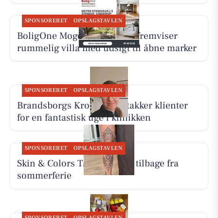
SPONSORERET
OPSLAGSTAVLEN
BoligOne Mogens Kragh I/S fremviser
rummelig villa med udsigt til åbne marker
SPONSORERET
OPSLAGSTAVLEN
Brandsborgs Kropsterapi takker klienter
for en fantastisk uge i klinikken
SPONSORERET
OPSLAGSTAVLEN
Skin & Colors Tattoo ApS er tilbage fra
sommerferie
SPONSORERET
OPSLAGSTAVLEN