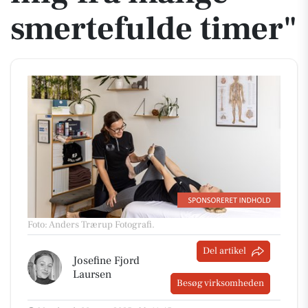
smertefulde timer"
Foto: Anders Trærup Fotografi
.
Del artikel
Josefine Fjord
Laursen
Besøg virksomheden