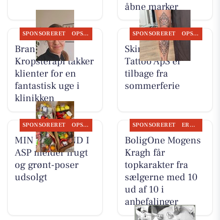
åbne marker
SPONSORERET
OPSLAGSTAVLEN
SPONSORERET
OPSLAGSTAVLEN
Brandsborgs
Skin & Colors
Kropsterapi takker
Tattoo ApS er
klienter for en
tilbage fra
fantastisk uge i
sommerferie
klinikken
SPONSORERET
OPSLAGSTAVLEN
SPONSORERET
ERHVERV
MIN KØBMAND I
BoligOne Mogens
ASP melder frugt
Kragh får
og grønt-poser
topkarakter fra
udsolgt
sælgerne med 10
ud af 10 i
anbefalinger