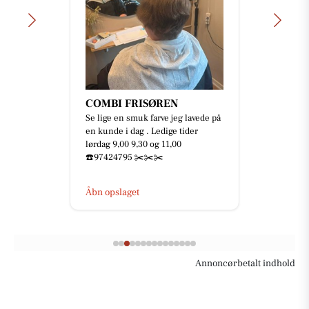
COMBI FRISØREN
Se lige en smuk farve jeg lavede på
en kunde i dag . Ledige tider
lørdag 9,00 9,30 og 11,00
☎️97424795 ✂️✂️✂️
Åbn opslaget
Annoncørbetalt indhold