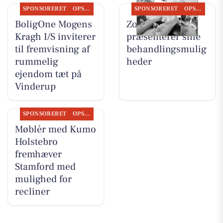
SPONSORERET
OPSLAGSTAVLEN
SPONSORERET
OPSLAGSTAVLEN
BoligOne Mogens
Zones By Gitte
Kragh I/S inviterer
præsenterer sine
til fremvisning af
behandlingsmulig
rummelig
heder
ejendom tæt på
Vinderup
SPONSORERET
OPSLAGSTAVLEN
Møblér med Kumo
Holstebro
fremhæver
Stamford med
mulighed for
recliner