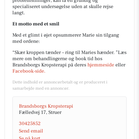
problemstillinger, kan få en grundig og
specialiseret undersøgelse uden at skulle rejse
langt.
Et motto med et smil
Med et glimt i øjet opsummerer Marie sin tilgang
med ordene:
“Skær kroppen tænder – ring til Maries hænder. ”Læs
mere om behandlingerne og book tid hos
Brandsborgs Kropsterapi på deres
hjemmeside
eller
Facebook-side.
Dette indhold er annoncørbetalt og er produceret i
samarbejde med en annoncør.
Brandsborgs Kropsterapi
Fælledvej 17, Struer
30425852
Send email
Se på kort