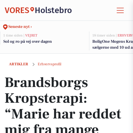
VORES
Holstebro
Seneste nyt ›
1 time siden |
VEJRET
18 timer siden |
ERHVERV
Sol og ro på vej over dagen
BoligOne Mogens Krag
sælgerne med 10 ud af
Brandsborgs Kropsterapi: “Marie har reddet mig fra mange smerteful
ARTIKLER
Erhvervsprofil
Brandsborgs
Kropsterapi:
“Marie har reddet
mig fra mange