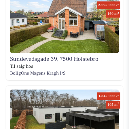
2.095.000 kr
2
160 m
Sundevedsgade 39, 7500 Holstebro
Til salg hos
BoligOne Mogens Kragh I/S
1.845.000 kr
2
105 m