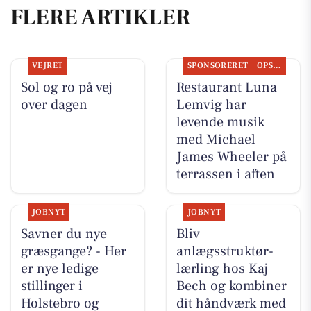
FLERE ARTIKLER
VEJRET
SPONSORERET
OPSLAGSTAVLEN
Sol og ro på vej
Restaurant Luna
over dagen
Lemvig har
levende musik
med Michael
James Wheeler på
terrassen i aften
JOBNYT
JOBNYT
Savner du nye
Bliv
græsgange? - Her
anlægsstruktør-
er nye ledige
lærling hos Kaj
stillinger i
Bech og kombiner
Holstebro og
dit håndværk med