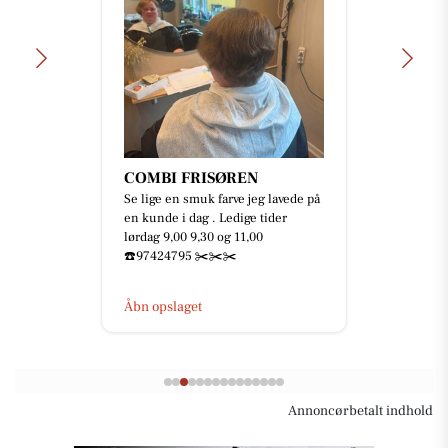
COMBI FRISØREN
Se lige en smuk farve jeg lavede på
en kunde i dag . Ledige tider
lørdag 9,00 9,30 og 11,00
☎️97424795 ✂️✂️✂️
Åbn opslaget
Annoncørbetalt indhold