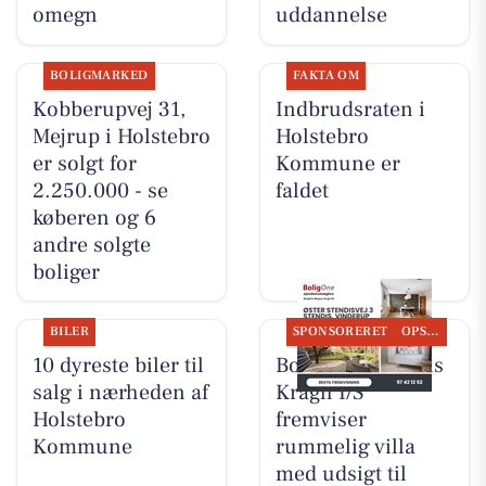
omegn
uddannelse
BOLIGMARKED
FAKTA OM
Kobberupvej 31,
Indbrudsraten i
Mejrup i Holstebro
Holstebro
er solgt for
Kommune er
2.250.000 - se
faldet
køberen og 6
andre solgte
boliger
BILER
SPONSORERET
OPSLAGSTAVLEN
10 dyreste biler til
BoligOne Mogens
salg i nærheden af
Kragh I/S
Holstebro
fremviser
Kommune
rummelig villa
med udsigt til