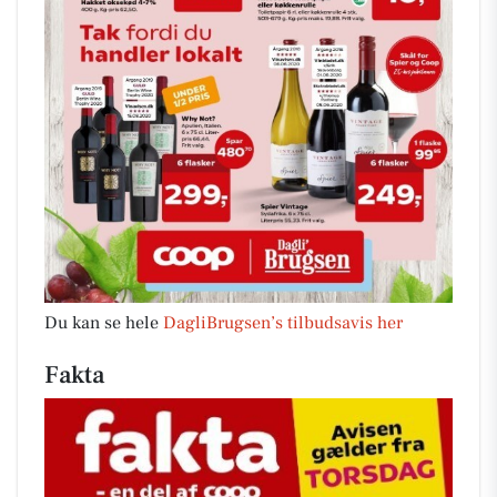
Du kan se hele
DagliBrugsen’s tilbudsavis her
Fakta