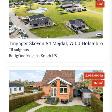
2
0 m
Tingager Skoven 84 Mejdal, 7500 Holstebro
Til salg hos
BoligOne Mogens Kragh I/S
2.095.000 kr
2
160 m