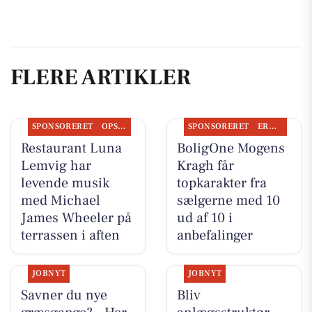
FLERE ARTIKLER
SPONSORERET
OPSLAGSTAVLEN
SPONSORERET
ERHVERV
Restaurant Luna
BoligOne Mogens
Lemvig har
Kragh får
levende musik
topkarakter fra
med Michael
sælgerne med 10
James Wheeler på
ud af 10 i
terrassen i aften
anbefalinger
JOBNYT
JOBNYT
Savner du nye
Bliv