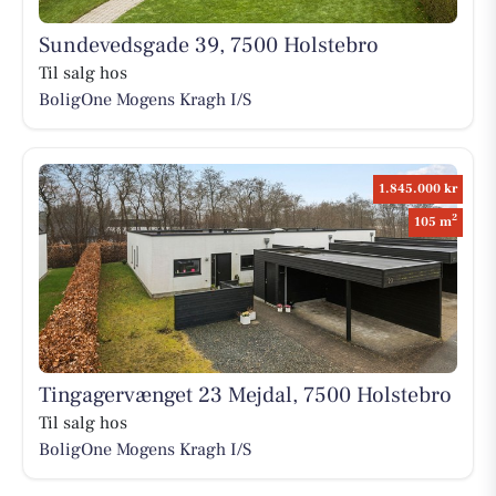
Sundevedsgade 39, 7500 Holstebro
Til salg hos
BoligOne Mogens Kragh I/S
1.845.000 kr
2
105 m
Tingagervænget 23 Mejdal, 7500 Holstebro
Til salg hos
BoligOne Mogens Kragh I/S