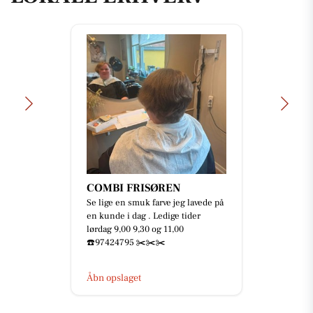
Mejrup Kultur- og
Fritidscenter
🥳🎅🏻 JULEFROKOST 2026 🎄🎉
Skal I med til årets fest? 🤩 Der er
netop nu åbent for billetsalget til
årets julefrokost 🥳 ...
Åbn opslaget