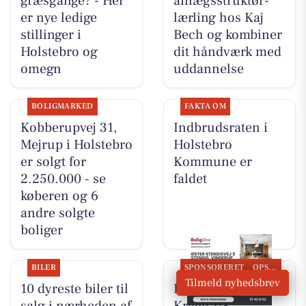
græsgange? - Her
anlægsstruktør-
er nye ledige
lærling hos Kaj
stillinger i
Bech og kombiner
Holstebro og
dit håndværk med
omegn
uddannelse
BOLIGMARKED
FAKTA OM
Kobberupvej 31,
Indbrudsraten i
Mejrup i Holstebro
Holstebro
er solgt for
Kommune er
2.250.000 - se
faldet
køberen og 6
andre solgte
boliger
BILER
SPONSORERET
OPSLAGSTAVLEN
Tilmeld nyhedsbrev
10 dyreste biler til
BoligOne Mogens