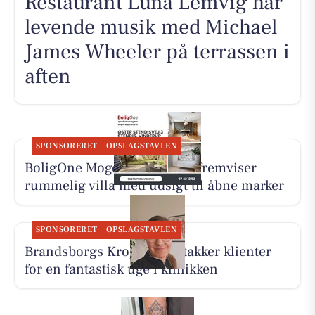
Restaurant Luna Lemvig har
levende musik med Michael
James Wheeler på terrassen i
aften
SPONSORERET
OPSLAGSTAVLEN
BoligOne Mogens Kragh I/S fremviser
rummelig villa med udsigt til åbne marker
SPONSORERET
OPSLAGSTAVLEN
Brandsborgs Kropsterapi takker klienter
for en fantastisk uge i klinikken