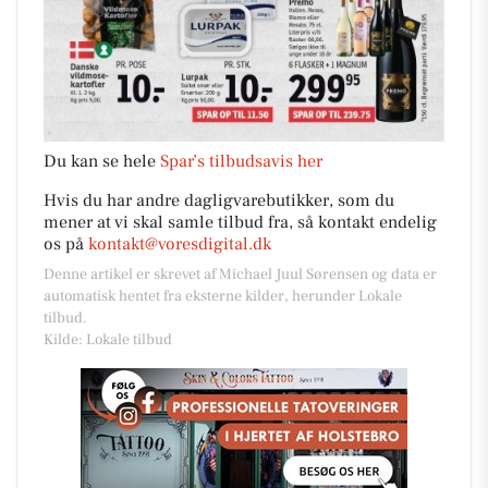
Du kan se hele
Spar’s tilbudsavis her
Hvis du har andre dagligvarebutikker, som du
mener at vi skal samle tilbud fra, så kontakt endelig
os på
kontakt@voresdigital.dk
Denne artikel er skrevet af Michael Juul Sørensen og data er
automatisk hentet fra eksterne kilder, herunder Lokale
tilbud.
Kilde: Lokale tilbud