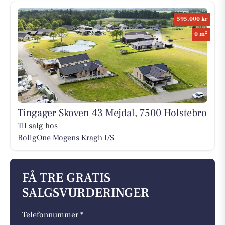
595.000 kr
2
0 m
Tingager Skoven 43 Mejdal, 7500 Holstebro
Til salg hos
BoligOne Mogens Kragh I/S
FÅ TRE GRATIS
SALGSVURDERINGER
Telefonnummer *