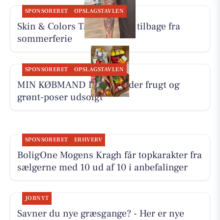
SPONSORERET
OPSLAGSTAVLEN
Skin & Colors Tattoo ApS er tilbage fra
sommerferie
SPONSORERET
OPSLAGSTAVLEN
MIN KØBMAND I ASP melder frugt og
grønt-poser udsolgt
SPONSORERET
ERHVERV
BoligOne Mogens Kragh får topkarakter fra
sælgerne med 10 ud af 10 i anbefalinger
JOBNYT
Savner du nye græsgange? - Her er nye