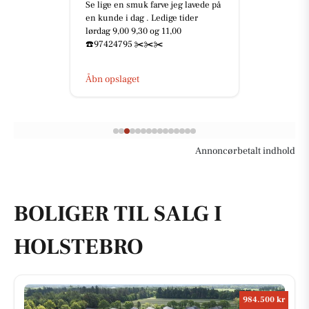
Fritidscenter
🥳🎅🏻 JULEFROKOST 2026 🎄🎉
Skal I med til årets fest? 🤩 Der er
netop nu åbent for billetsalget til
årets julefrokost 🥳 ...
Åbn opslaget
Annoncørbetalt indhold
BOLIGER TIL SALG I
HOLSTEBRO
984.500 kr