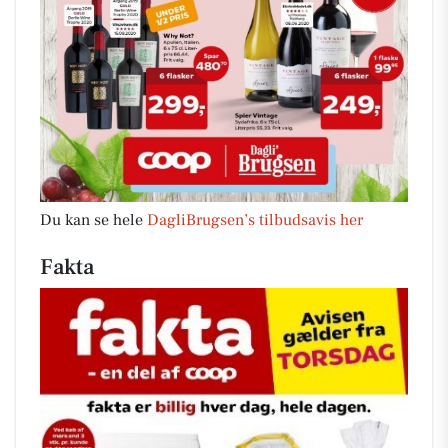
Du kan se hele
DagliBrugsen’s tilbudsavis her
Fakta