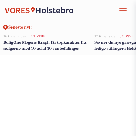
VORES
Holstebro
Seneste nyt ›
16 timer siden |
ERHVERV
17 timer siden |
JOBNYT
BoligOne Mogens Kragh får topkarakter fra
Savner du nye græsga
sælgerne med 10 ud af 10 i anbefalinger
ledige stillinger i Ho