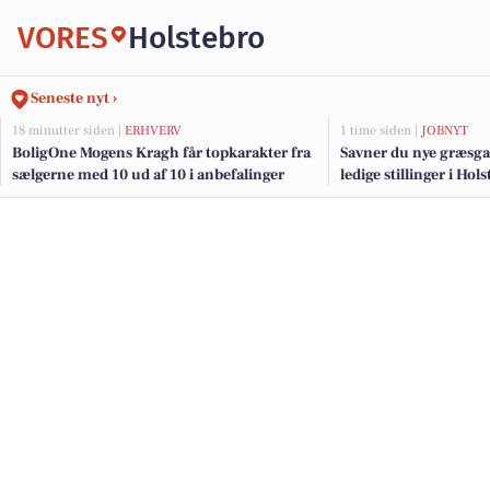
VORES
Holstebro
Seneste nyt ›
18 minutter siden |
ERHVERV
1 time siden |
JOBNYT
BoligOne Mogens Kragh får topkarakter fra
Savner du nye græsga
sælgerne med 10 ud af 10 i anbefalinger
ledige stillinger i Ho