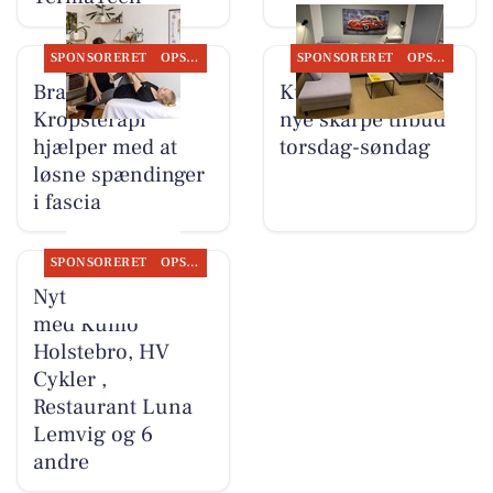
SPONSORERET
OPSLAGSTAVLEN
SPONSORERET
OPSLAGSTAVLEN
Brandsborgs
Kumo Outlet har
Kropsterapi
nye skarpe tilbud
hjælper med at
torsdag-søndag
løsne spændinger
i fascia
SPONSORERET
OPSLAGSTAVLEN
Nyt fra Møblér
med Kumo
Holstebro, HV
Cykler ,
Restaurant Luna
Lemvig og 6
andre