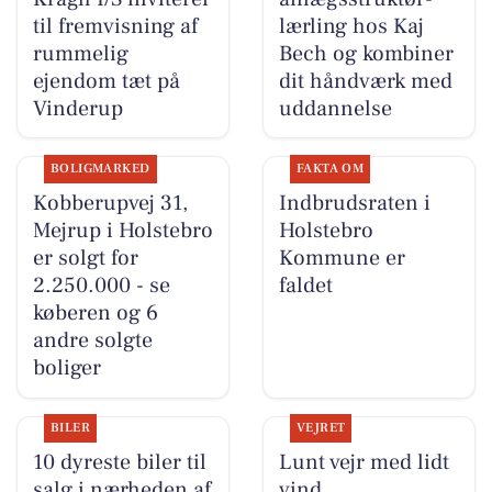
til fremvisning af
lærling hos Kaj
rummelig
Bech og kombiner
ejendom tæt på
dit håndværk med
Vinderup
uddannelse
BOLIGMARKED
FAKTA OM
Kobberupvej 31,
Indbrudsraten i
Mejrup i Holstebro
Holstebro
er solgt for
Kommune er
2.250.000 - se
faldet
køberen og 6
andre solgte
boliger
BILER
VEJRET
10 dyreste biler til
Lunt vejr med lidt
salg i nærheden af
vind