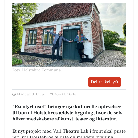
Foto: Holstebro Kommune
.
Del artikel
Mandag d. 01. jun. 2026 - kl. 16:16
”Eventyrhuset” bringer nye kulturelle oplevelser
til børn i Holstebros ældste bygning, hvor de selv
bliver medskabere af kunst, teater og litteratur.
Et nyt projekt med Vāli Theatre Lab i front skal puste
nyt liv i Holstebros ældste og mindste bygning,