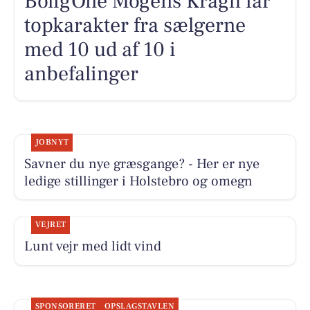
BoligOne Mogens Kragh får
topkarakter fra sælgerne
med 10 ud af 10 i
anbefalinger
JOBNYT
Savner du nye græsgange? - Her er nye
ledige stillinger i Holstebro og omegn
VEJRET
Lunt vejr med lidt vind
SPONSORERET
OPSLAGSTAVLEN