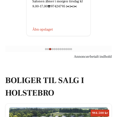
Salonen åbner i morgen tirsdag kl
8,00-17,00☎️97424795 ✂️✂️✂️
Åbn opslaget
Annoncørbetalt indhold
BOLIGER TIL SALG I
HOLSTEBRO
984.500 kr