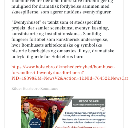
Indenfor venter der dem interaktive fortællinger og
mulighed for dramatisk fordybelse sammen med
skuespillerne, som agerer nutidens eventyrfigurer.
”Eventyrhuset” er tænkt som et stedsspecifikt
projekt, der samler scenekunst, eventyr, læsning,
kunsthistorie og installationskunst. Samtidig
fungerer forløbet som kunstnerisk undersøgelse,
hvor Bomhusets arkitektoniske og symbolske
historie bearbejdes og omsættes til nye, dramatiske
udtryk til glæde for Holstebros børn.
https://www.holstebro.dk/nyheder/nyhed/bomhuset-
forvandles-til-eventyrhus-for-boern?
PID=18398&M=NewsV2&Action=1&NId=76432&NewsCateg
Kilde: Holstebro Kommune