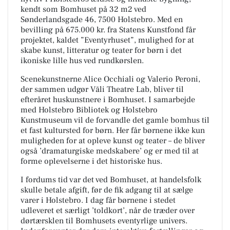
kendt som Bomhuset på 32 m2 ved
Sønderlandsgade 46, 7500 Holstebro. Med en
bevilling på 675.000 kr. fra Statens Kunstfond får
projektet, kaldet ”Eventyrhuset”, mulighed for at
skabe kunst, litteratur og teater for børn i det
ikoniske lille hus ved rundkørslen.
Scenekunstnerne Alice Occhiali og Valerio Peroni,
der sammen udgør Vāli Theatre Lab, bliver til
efteråret huskunstnere i Bomhuset. I samarbejde
med Holstebro Bibliotek og Holstebro
Kunstmuseum vil de forvandle det gamle bomhus til
et fast kultursted for børn. Her får børnene ikke kun
muligheden for at opleve kunst og teater – de bliver
også ’dramaturgiske medskabere’ og er med til at
forme oplevelserne i det historiske hus.
I fordums tid var det ved Bomhuset, at handelsfolk
skulle betale afgift, før de fik adgang til at sælge
varer i Holstebro. I dag får børnene i stedet
udleveret et særligt ’toldkort’, når de træder over
dørtærsklen til Bomhusets eventyrlige univers.