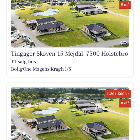
2
0 m
Tingager Skoven 15 Mejdal, 7500 Holstebro
Til salg hos
BoligOne Mogens Kragh I/S
1.204.500 kr
2
0 m