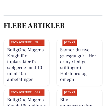
FLERE ARTIKLER
SPONSORERET
ERHVERV
JOBNYT
BoligOne Mogens
Savner du nye
Kragh får
græsgange? - Her
topkarakter fra
er nye ledige
sælgerne med 10
stillinger i
ud af 10 i
Holstebro og
anbefalinger
omegn
SPONSORERET
OPSLAGSTAVLEN
JOBNYT
BoligOne Mogens
Bliv
Kragh I/S inviterer
anlægsstruktør-