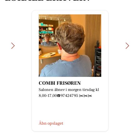
COMBI FRISØREN
Salonen åbner i morgen tirsdag kl
8,00-17,00☎️97424795 ✂️✂️✂️
Åbn opslaget