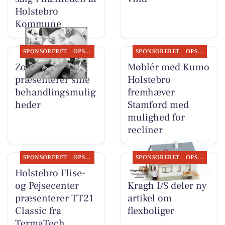
Holstebro
Kommune
SPONSORERET
OPSLAGSTAVLEN
SPONSORERET
OPSLAGSTAVLEN
Zones By Gitte
Møblér med Kumo
præsenterer sine
Holstebro
behandlingsmulig
fremhæver
heder
Stamford med
mulighed for
recliner
SPONSORERET
OPSLAGSTAVLEN
SPONSORERET
OPSLAGSTAVLEN
Holstebro Flise-
BoligOne Mogens
og Pejsecenter
Kragh I/S deler ny
præsenterer TT21
artikel om
Classic fra
flexboliger
TermaTech