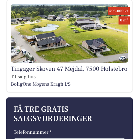
595.000 kr
2
0 m
Tingager Skoven 47 Mejdal, 7500 Holstebro
Til salg hos
BoligOne Mogens Kragh I/S
FÅ TRE GRATIS
SALGSVURDERINGER
Telefonnummer *