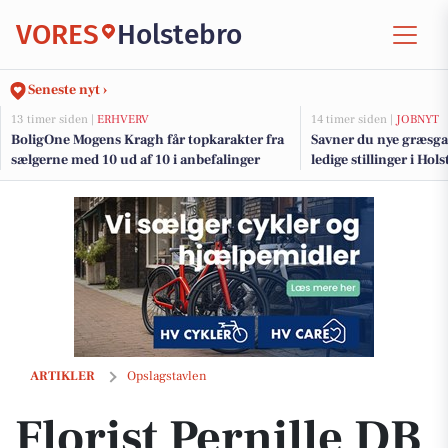
VORES
Holstebro
Seneste nyt ›
13 timer siden |
ERHVERV
14 timer siden |
JOBNYT
BoligOne Mogens Kragh får topkarakter fra
Savner du nye græsga
sælgerne med 10 ud af 10 i anbefalinger
ledige stillinger i Ho
Florist Pernille DB holder åbent hele efterårsferien med webshop ti
ARTIKLER
Opslagstavlen
Florist Pernille DB