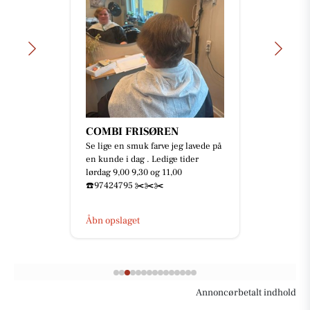
COMBI FRISØREN
Se lige en smuk farve jeg lavede på
en kunde i dag . Ledige tider
lørdag 9,00 9,30 og 11,00
☎️97424795 ✂️✂️✂️
Åbn opslaget
Annoncørbetalt indhold