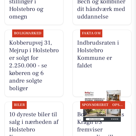
stillinger i
Bech og kombiner
Holstebro og
dit håndværk med
omegn
uddannelse
BOLIGMARKED
FAKTA OM
Kobberupvej 31,
Indbrudsraten i
Mejrup i Holstebro
Holstebro
er solgt for
Kommune er
2.250.000 - se
faldet
køberen og 6
andre solgte
boliger
BILER
SPONSORERET
OPSLAGSTAVLEN
10 dyreste biler til
BoligOne Mogens
salg i nærheden af
Kragh I/S
Holstebro
fremviser