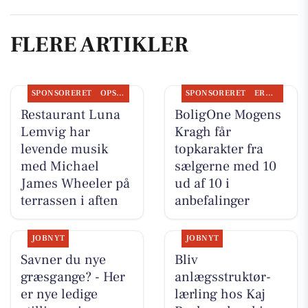
FLERE ARTIKLER
SPONSORERET
OPSLAGSTAVLEN
SPONSORERET
ERHVERV
Restaurant Luna
BoligOne Mogens
Lemvig har
Kragh får
levende musik
topkarakter fra
med Michael
sælgerne med 10
James Wheeler på
ud af 10 i
terrassen i aften
anbefalinger
JOBNYT
JOBNYT
Savner du nye
Bliv
græsgange? - Her
anlægsstruktør-
er nye ledige
lærling hos Kaj