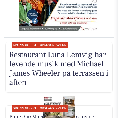
SPONSORERET
OPSLAGSTAVLEN
Restaurant Luna Lemvig har
levende musik med Michael
James Wheeler på terrassen i
aften
SPONSORERET
OPSLAGSTAVLEN
BoligOne Mogens Kragh I/S fremviser