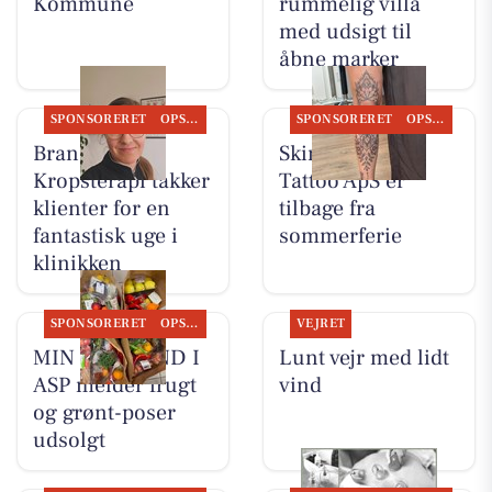
Kommune
rummelig villa
med udsigt til
åbne marker
SPONSORERET
OPSLAGSTAVLEN
SPONSORERET
OPSLAGSTAVLEN
Brandsborgs
Skin & Colors
Kropsterapi takker
Tattoo ApS er
klienter for en
tilbage fra
fantastisk uge i
sommerferie
klinikken
SPONSORERET
OPSLAGSTAVLEN
VEJRET
MIN KØBMAND I
Lunt vejr med lidt
ASP melder frugt
vind
og grønt-poser
udsolgt