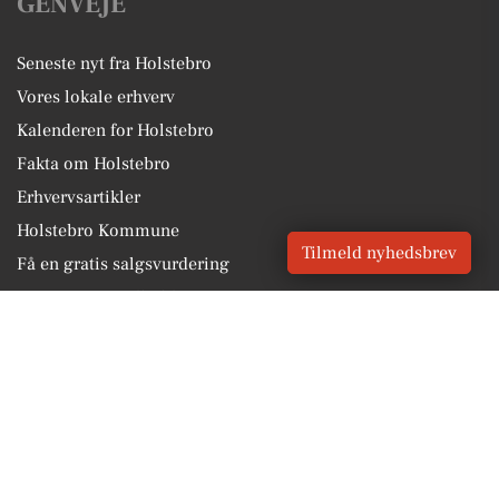
GENVEJE
Seneste nyt fra Holstebro
Vores lokale erhverv
Kalenderen for Holstebro
Fakta om Holstebro
Erhvervsartikler
Holstebro Kommune
Tilmeld nyhedsbrev
Få en gratis salgsvurdering
Sponsoreret indhold
Vores Digital © 2026
Kontakt VORES Digital
CVR: 41179082