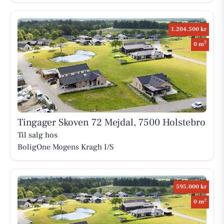
1.204.500 kr
2
0 m
Tingager Skoven 72 Mejdal, 7500 Holstebro
Til salg hos
BoligOne Mogens Kragh I/S
595.000 kr
2
0 m