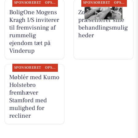
SPONSORERET
OPSLAGSTAVLEN
SPONSORERET
OPSLAGSTAVLEN
BoligOne Mogens
Zones By Gitte
Kragh I/S inviterer
præsenterer sine
til fremvisning af
behandlingsmulig
rummelig
heder
ejendom tæt på
Vinderup
SPONSORERET
OPSLAGSTAVLEN
Møblér med Kumo
Holstebro
fremhæver
Stamford med
mulighed for
recliner