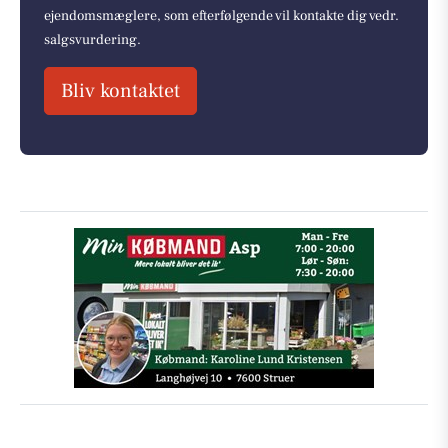
ejendomsmæglere, som efterfølgende vil kontakte dig vedr.
salgsvurdering.
Bliv kontaktet