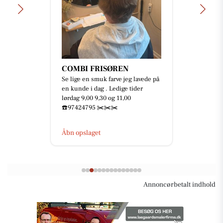
COMBI FRISØREN
Se lige en smuk farve jeg lavede på
en kunde i dag . Ledige tider
lørdag 9,00 9,30 og 11,00
☎️97424795 ✂️✂️✂️
Åbn opslaget
Annoncørbetalt indhold