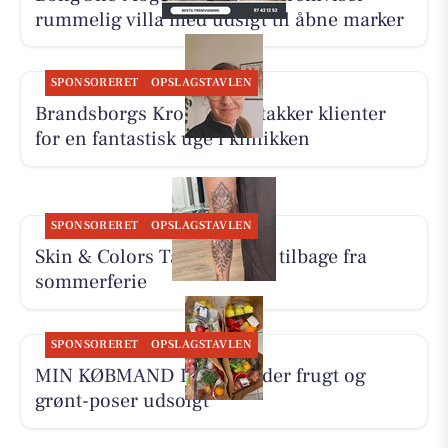
rummelig villa med udsigt til åbne marker
SPONSORERET
OPSLAGSTAVLEN
Brandsborgs Kropsterapi takker klienter
for en fantastisk uge i klinikken
SPONSORERET
OPSLAGSTAVLEN
Skin & Colors Tattoo ApS er tilbage fra
sommerferie
SPONSORERET
OPSLAGSTAVLEN
MIN KØBMAND I ASP melder frugt og
grønt-poser udsolgt