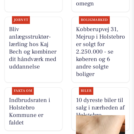
omegn
JOBNYT
BOLIGMARKED
Bliv
Kobberupvej 31,
anlægsstruktør-
Mejrup i Holstebro
lærling hos Kaj
er solgt for
Bech og kombiner
2.250.000 - se
dit håndværk med
køberen og 6
uddannelse
andre solgte
boliger
FAKTA OM
BILER
Indbrudsraten i
10 dyreste biler til
Holstebro
salg i nærheden af
Kommune er
Holstebro
faldet
Kommune