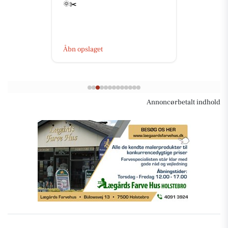
🌞✂️
Åbn opslaget
Annoncørbetalt indhold