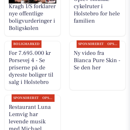
Kragh I/S forklarer
cykelruter i
nye offentlige
Holstebro for hele
boligvurderinger i
familien
Boligskolen
BOLIGMARKED
SPONSORERET
OPSLAGSTAVLEN
For 7.695.000 kr
Ny video fra
Porsevej 4 - Se
Bianca Pure Skin -
priserne på de
Se den her
dyreste boliger til
salg i Holstebro
SPONSORERET
OPSLAGSTAVLEN
Restaurant Luna
Lemvig har
levende musik
med Michael