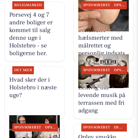
BOLIGMARKED
SPONSORERET
OPSLAGSTAVLEN
Porsevej 4 og 7
Brandsborgs
andre boliger er
Kropsterapi
kommet til salg
behandler
denne uge i
hælsmerter med
Holstebro - se
målrettet og
boligerne her.
personlig indsats
DET SKER
SPONSORERET
OPSLAGSTAVLEN
Hvad sker der i
Restaurant Luna
Holstebro i næste
Lemvig har
uge?
levende musik på
terrassen med fri
adgang
SPONSORERET
OPSLAGSTAVLEN
SPONSORERET
ERHVERV
BoligOne Mogens
Oplev smukke