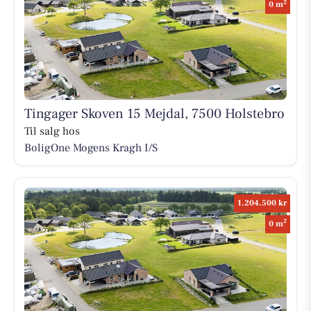
2
0 m
Tingager Skoven 15 Mejdal, 7500 Holstebro
Til salg hos
BoligOne Mogens Kragh I/S
1.204.500 kr
2
0 m