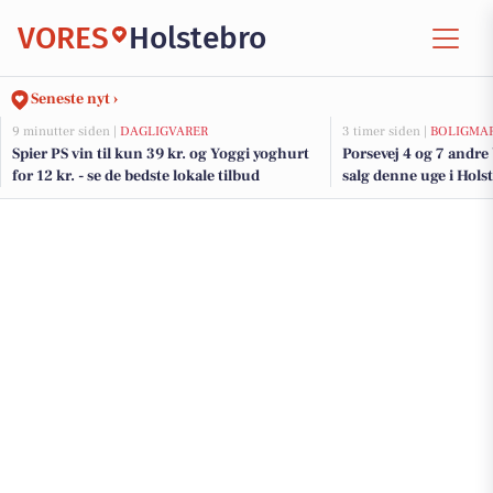
VORES
Holstebro
Seneste nyt ›
9 minutter siden |
DAGLIGVARER
3 timer siden |
BOLIGMA
Spier PS vin til kun 39 kr. og Yoggi yoghurt
Porsevej 4 og 7 andre
for 12 kr. - se de bedste lokale tilbud
salg denne uge i Holst
her.