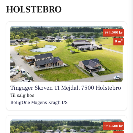
HOLSTEBRO
984.500 kr
2
0 m
Tingager Skoven 11 Mejdal, 7500 Holstebro
Til salg hos
BoligOne Mogens Kragh I/S
984.500 kr