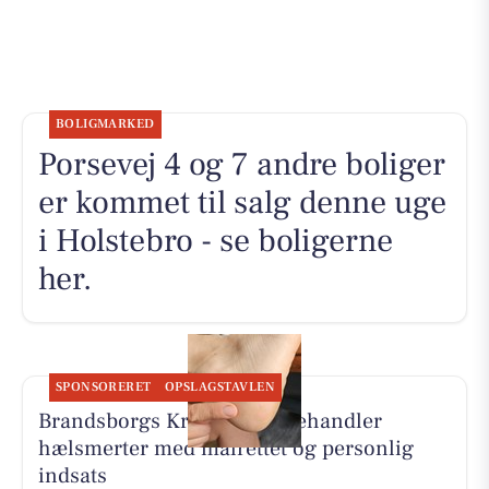
BOLIGMARKED
Porsevej 4 og 7 andre boliger
er kommet til salg denne uge
i Holstebro - se boligerne
her.
SPONSORERET
OPSLAGSTAVLEN
Brandsborgs Kropsterapi behandler
hælsmerter med målrettet og personlig
indsats