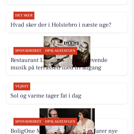
DET SKER
Hvad sker der i Holstebro i næste uge?
SPONSORERET
OPSLAGSTAVLEN
Restaurant Luna Lemvig har levende
musik på terrassen med fri adgang
VEJRET
Sol og varme tager fat i dag
SPONSORERET
OPSLAGSTAVLEN
BoligOne Mogens Kragh I/S forklarer nye