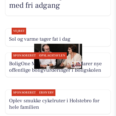
med fri adgang
VEJRET
Sol og varme tager fat i dag
SPONSORERET
OPSLAGSTAVLEN
BoligOne Mogens Kragh I/S forklarer nye
offentlige boligvurderinger i Boligskolen
SPONSORERET
ERHVERV
Oplev smukke cykelruter i Holstebro for
hele familien