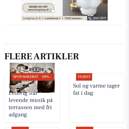
FLERE ARTIKLER
SPONSORERET
OPSLAGSTAVLEN
VEJRET
Restaurant Luna
Sol og varme tager
Lemvig har
fat i dag
levende musik på
terrassen med fri
adgang