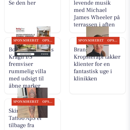
Se den her
levende musik
med Michael
James Wheeler på
terrassen i aften
SPONSORERET
OPSLAGSTAVLEN
SPONSORERET
OPSLAGSTAVLEN
BoligOne Mogens
Brandsborgs
Kragh I/S
Kropsterapi takker
fremviser
klienter for en
rummelig villa
fantastisk uge i
med udsigt til
klinikken
åbne marker
SPONSORERET
OPSLAGSTAVLEN
Skin & Colors
Tattoo ApS er
tilbage fra