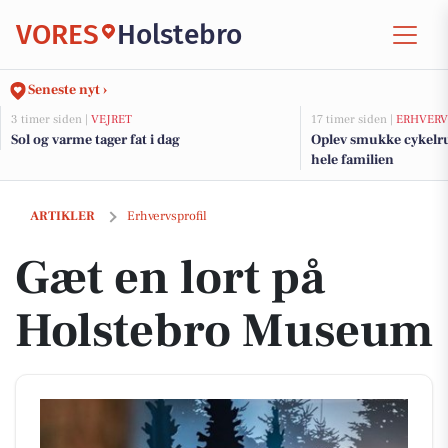
VORES
Holstebro
Seneste nyt ›
3 timer siden |
VEJRET
17 timer siden |
ERHVERV
Sol og varme tager fat i dag
Oplev smukke cykelrut
hele familien
Gæt en lort på Holstebro Museum
ARTIKLER
Erhvervsprofil
Gæt en lort på
Holstebro Museum