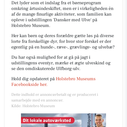
Det lyder som et indslag fra et børneprogram
omkring årtusindeskiftet, men er i virkeligheden én
af de mange finurlige aktiviteter, som familien kan
opleve i udstillingen 'Dansker med Ulve' på
Holstebro Museum.
Her kan børn og deres forældre gætte løs på diverse
lorte fra forskellige dyr, for hvor stor forskel er der
egentlig på en hunde-, ræve-, grævlinge- og ulvebæ?
Du har også mulighed for at gå på jagt i
udstillingens eventyr, mærke et ægte ulveskind og
se den omdiskuterede Ulfborg-ulv.
Hold dig opdateret på
Holstebro Museums
Facebookside her.
Dette indhold er annoncørbetalt og er produceret i
samarbejde med en annoncør.
Kilde: Holstebro Museum