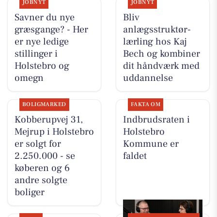
JOBNYT
JOBNYT
Savner du nye
Bliv
græsgange? - Her
anlægsstruktør-
er nye ledige
lærling hos Kaj
stillinger i
Bech og kombiner
Holstebro og
dit håndværk med
omegn
uddannelse
BOLIGMARKED
FAKTA OM
Kobberupvej 31,
Indbrudsraten i
Mejrup i Holstebro
Holstebro
er solgt for
Kommune er
2.250.000 - se
faldet
køberen og 6
andre solgte
boliger