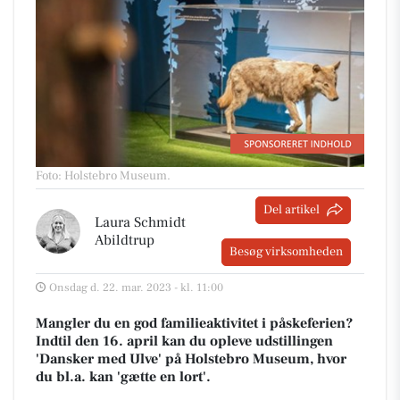
Foto: Holstebro Museum
.
Del artikel
Laura Schmidt
Abildtrup
Besøg virksomheden
Onsdag d. 22. mar. 2023 - kl. 11:00
Mangler du en god familieaktivitet i påskeferien?
Indtil den 16. april kan du opleve udstillingen
'Dansker med Ulve' på Holstebro Museum, hvor
du bl.a. kan 'gætte en lort'.