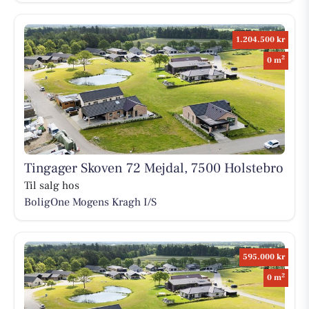
1.204.500 kr
2
0 m
Tingager Skoven 72 Mejdal, 7500 Holstebro
Til salg hos
BoligOne Mogens Kragh I/S
595.000 kr
2
0 m