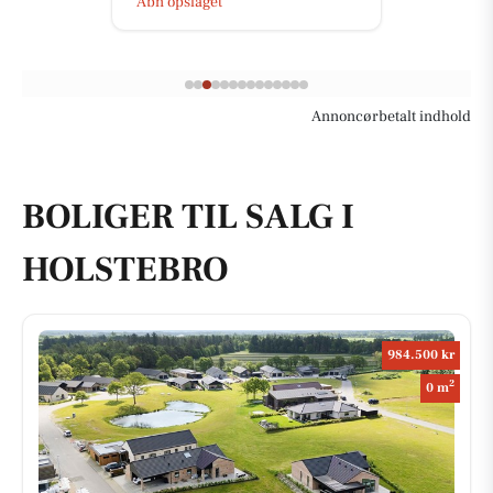
Åbn opslaget
Annoncørbetalt indhold
BOLIGER TIL SALG I
HOLSTEBRO
984.500 kr
2
0 m