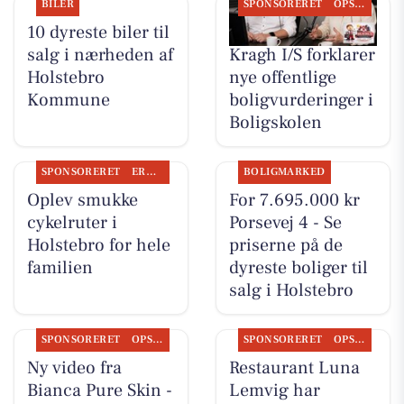
BILER
SPONSORERET
OPSLAGSTAVLEN
10 dyreste biler til
BoligOne Mogens
salg i nærheden af
Kragh I/S forklarer
Holstebro
nye offentlige
Kommune
boligvurderinger i
Boligskolen
SPONSORERET
ERHVERV
BOLIGMARKED
Oplev smukke
For 7.695.000 kr
cykelruter i
Porsevej 4 - Se
Holstebro for hele
priserne på de
familien
dyreste boliger til
salg i Holstebro
SPONSORERET
OPSLAGSTAVLEN
SPONSORERET
OPSLAGSTAVLEN
Ny video fra
Restaurant Luna
Bianca Pure Skin -
Lemvig har