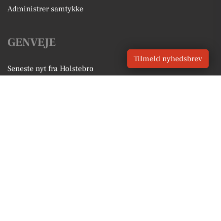
Administrer samtykke
GENVEJE
Tilmeld nyhedsbrev
Seneste nyt fra Holstebro
Vores lokale erhverv
Kalenderen for Holstebro
Fakta om Holstebro
Erhvervsartikler
Holstebro Kommune
Få en gratis salgsvurdering
Sponsoreret indhold