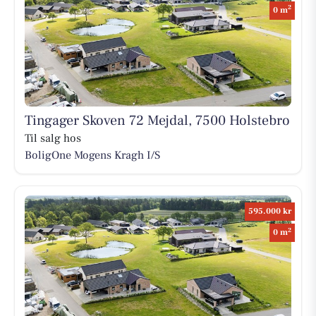
2
0 m
Tingager Skoven 72 Mejdal, 7500 Holstebro
Til salg hos
BoligOne Mogens Kragh I/S
595.000 kr
2
0 m