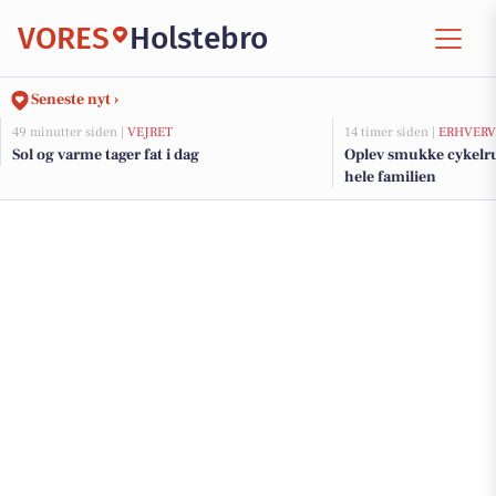
VORES
Holstebro
Seneste nyt ›
49 minutter siden |
VEJRET
14 timer siden |
ERHVERV
Sol og varme tager fat i dag
Oplev smukke cykelrut
hele familien