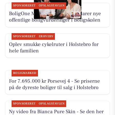
SPONSORERET
OPSLAGSTAVLEN
BoligOne Mogens Kragh I/S forklarer nye
offentlige boligvurderinger i Boligskolen
SPONSORERET
ERHVERV
Oplev smukke cykelruter i Holstebro for
hele familien
BOLIGMARKED
For 7.695.000 kr Porsevej 4 - Se priserne
på de dyreste boliger til salg i Holstebro
SPONSORERET
OPSLAGSTAVLEN
Ny video fra Bianca Pure Skin - Se den her