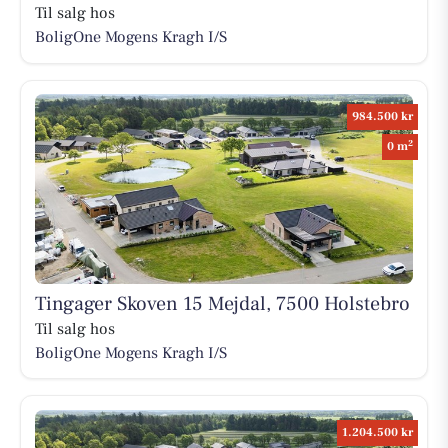
Til salg hos
BoligOne Mogens Kragh I/S
984.500 kr
2
0 m
Tingager Skoven 15 Mejdal, 7500 Holstebro
Til salg hos
BoligOne Mogens Kragh I/S
1.204.500 kr