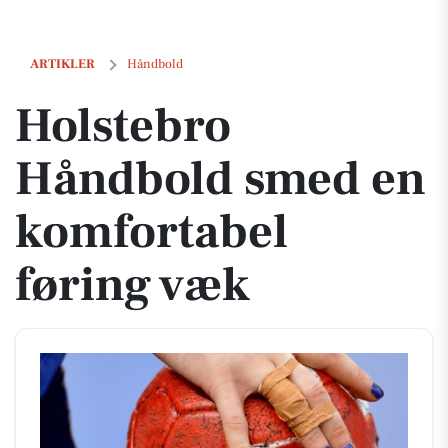
Holstebro Håndbold smed en komfortabel føring væk
ARTIKLER
Håndbold
Holstebro
Håndbold smed en
komfortabel
føring væk