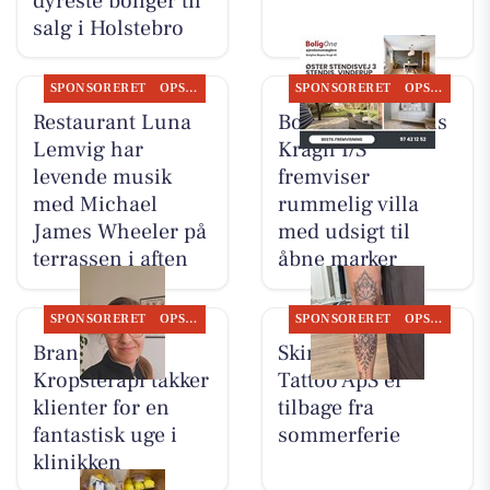
dyreste boliger til
salg i Holstebro
SPONSORERET
OPSLAGSTAVLEN
SPONSORERET
OPSLAGSTAVLEN
Restaurant Luna
BoligOne Mogens
Lemvig har
Kragh I/S
levende musik
fremviser
med Michael
rummelig villa
James Wheeler på
med udsigt til
terrassen i aften
åbne marker
SPONSORERET
OPSLAGSTAVLEN
SPONSORERET
OPSLAGSTAVLEN
Brandsborgs
Skin & Colors
Kropsterapi takker
Tattoo ApS er
klienter for en
tilbage fra
fantastisk uge i
sommerferie
klinikken