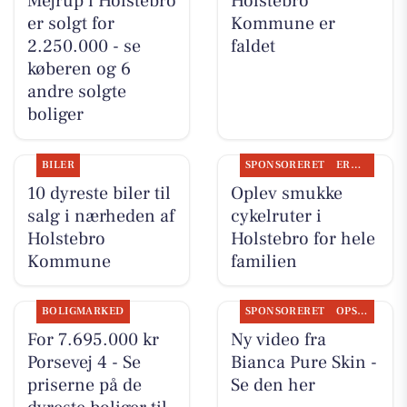
Mejrup i Holstebro
Holstebro
er solgt for
Kommune er
2.250.000 - se
faldet
køberen og 6
andre solgte
boliger
BILER
SPONSORERET
ERHVERV
10 dyreste biler til
Oplev smukke
salg i nærheden af
cykelruter i
Holstebro
Holstebro for hele
Kommune
familien
BOLIGMARKED
SPONSORERET
OPSLAGSTAVLEN
For 7.695.000 kr
Ny video fra
Porsevej 4 - Se
Bianca Pure Skin -
priserne på de
Se den her