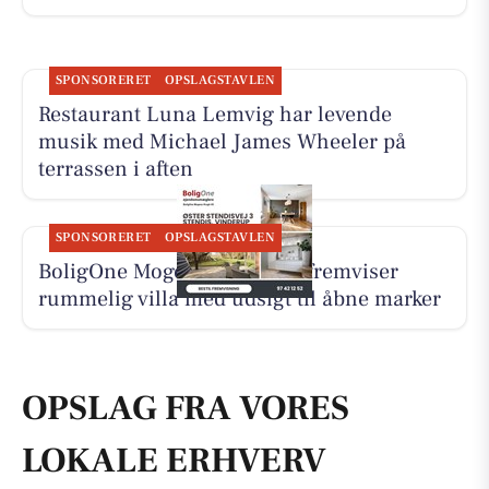
SPONSORERET
OPSLAGSTAVLEN
Restaurant Luna Lemvig har levende
musik med Michael James Wheeler på
terrassen i aften
SPONSORERET
OPSLAGSTAVLEN
BoligOne Mogens Kragh I/S fremviser
rummelig villa med udsigt til åbne marker
OPSLAG FRA VORES
LOKALE ERHVERV