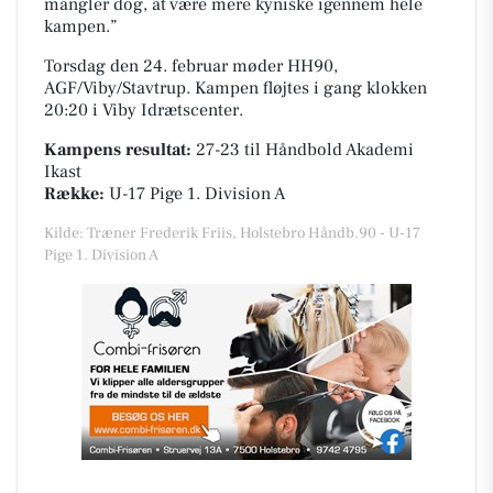
mangler dog, at være mere kyniske igennem hele
kampen.
Torsdag den 24. februar møder HH90,
AGF/Viby/Stavtrup. Kampen fløjtes i gang klokken
20:20 i
Viby Idrætscenter
.
Kampens resultat:
27-23
til Håndbold Akademi
Ikast
Række:
U-17 Pige 1. Division A
Kilde: Træner Frederik Friis, Holstebro Håndb.90 - U-17
Pige 1. Division A