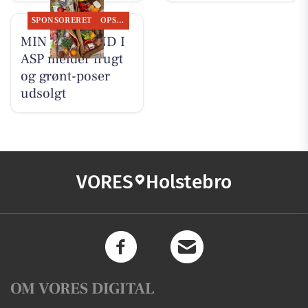
SPONSORERET
OPSLAGSTAVLEN
MIN KØBMAND I
ASP melder frugt
og grønt-poser
udsolgt
VORES
Holstebro
OM VORES DIGITAL