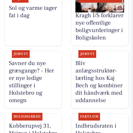
Sol og varme tager
BoligOne Mogens
fat i dag
Kragh I/S forklarer
nye offentlige
boligvurderinger i
Boligskolen
JOBNYT
JOBNYT
Savner du nye
Bliv
græsgange? - Her
anlægsstruktør-
er nye ledige
lærling hos Kaj
stillinger i
Bech og kombiner
Holstebro og
dit håndværk med
omegn
uddannelse
BOLIGMARKED
FAKTA OM
Kobberupvej 31,
Indbrudsraten i