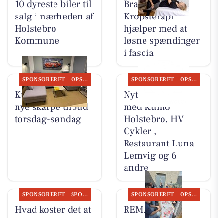
10 dyreste biler til
Brandsborgs
salg i nærheden af
Kropsterapi
Holstebro
hjælper med at
Kommune
løsne spændinger
i fascia
SPONSORERET
OPSLAGSTAVLEN
SPONSORERET
OPSLAGSTAVLEN
Kumo Outlet har
Nyt fra Møblér
nye skarpe tilbud
med Kumo
torsdag-søndag
Holstebro, HV
Cykler ,
Restaurant Luna
Lemvig og 6
andre
SPONSORERET
SPONSORERET INDHOLD
SPONSORERET
OPSLAGSTAVLEN
Hvad koster det at
REMA 1000