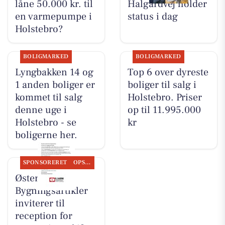
låne 50.000 kr. til
Halgårdvej holder
en varmepumpe i
status i dag
Holstebro?
BOLIGMARKED
BOLIGMARKED
Lyngbakken 14 og
Top 6 over dyreste
1 anden boliger er
boliger til salg i
kommet til salg
Holstebro. Priser
denne uge i
op til 11.995.000
Holstebro - se
kr
boligerne her.
SPONSORERET
OPSLAGSTAVLEN
Øster Hjerm
Bygningsartikler
inviterer til
reception for