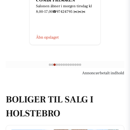
COMBI FRISØREN
Salonen åbner i morgen tirsdag kl
8,00-17,00☎️97424795 ✂️✂️✂️
Åbn opslaget
Annoncørbetalt indhold
BOLIGER TIL SALG I
HOLSTEBRO