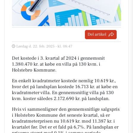
Del artikel
Lørdag d. 22. feb. 2025 - kl. 08:47
Det kostede i 3. kvartal af 2024 i gennemsnit
1.380.470 kr. at købe en villa på 130 kvm. i
Holstebro Kommune.
En enkelt kvadratmeter kostede nemlig 10.619 kr.,
hvor det på landsplan kostede 16.713 kr. at købe en
kvadratmeter villa. En gennemsnitlig villa på 130
kvm. koster således 2.172.690 kr. på landsplan.
Hvis vi sammenligner den gennemsnitlige salgspris
i Holstebro Kommune det seneste kvartal, så er
kvadratmeterprisen nu 10.619 kr. mod 11.387 kr. i
kvartalet før. Det er et fald på 6,7%. På landsplan er
priserne steget med 0,1% i samme periode.