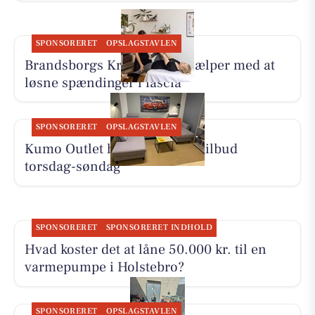
SPONSORERET
OPSLAGSTAVLEN
Brandsborgs Kropsterapi hjælper med at
løsne spændinger i fascia
SPONSORERET
OPSLAGSTAVLEN
Kumo Outlet har nye skarpe tilbud
torsdag-søndag
SPONSORERET
SPONSORERET INDHOLD
Hvad koster det at låne 50.000 kr. til en
varmepumpe i Holstebro?
SPONSORERET
OPSLAGSTAVLEN