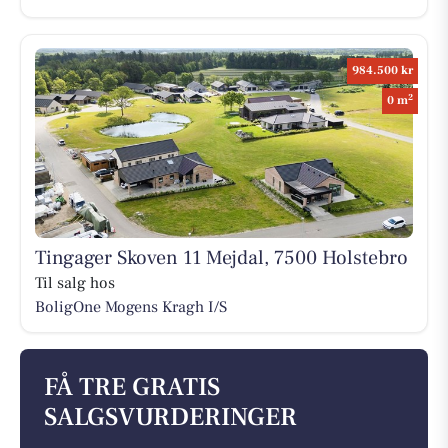
984.500 kr
2
0 m
Tingager Skoven 11 Mejdal, 7500 Holstebro
Til salg hos
BoligOne Mogens Kragh I/S
FÅ TRE GRATIS
SALGSVURDERINGER