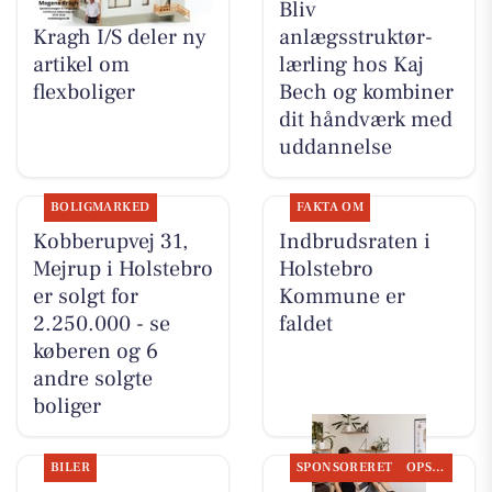
BoligOne Mogens
Bliv
Kragh I/S deler ny
anlægsstruktør-
artikel om
lærling hos Kaj
flexboliger
Bech og kombiner
dit håndværk med
uddannelse
BOLIGMARKED
FAKTA OM
Kobberupvej 31,
Indbrudsraten i
Mejrup i Holstebro
Holstebro
er solgt for
Kommune er
2.250.000 - se
faldet
køberen og 6
andre solgte
boliger
BILER
SPONSORERET
OPSLAGSTAVLEN