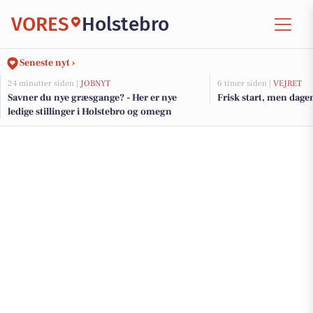
VORES
Holstebro
Seneste nyt ›
24 minutter siden |
JOBNYT
6 timer siden |
VEJRET
Savner du nye græsgange? - Her er nye
Frisk start, men dage
ledige stillinger i Holstebro og omegn