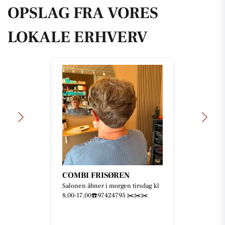
OPSLAG FRA VORES
LOKALE ERHVERV
COMBI FRISØREN
Salonen åbner i morgen tirsdag kl
8,00-17,00☎️97424795 ✂️✂️✂️