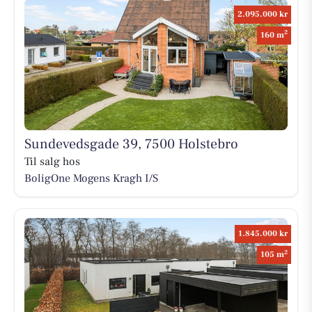
2.095.000 kr
2
160 m
Sundevedsgade 39, 7500 Holstebro
Til salg hos
BoligOne Mogens Kragh I/S
1.845.000 kr
2
105 m