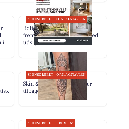
SPONSORERET
OPSLAGSTAVLEN
r
BoligOne Mogens Kragh I/S
l
fremviser rummelig villa med
 i
udsigt til åbne marker
SPONSORERET
OPSLAGSTAVLEN
Skin & Colors Tattoo ApS er
tisk
tilbage fra sommerferie
SPONSORERET
ERHVERV