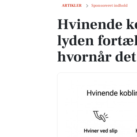
Hvinende kobling – hvad lyden fortælle
ARTIKLER
Sponsoreret indhold
Hvinende ko
lyden fortæl
hvornår det