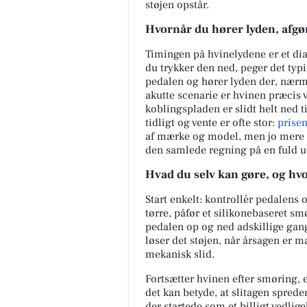
støjen opstår.
Hvornår du hører lyden, afgør 
Timingen på hvinelydene er et dia
du trykker den ned, peger det typi
pedalen og hører lyden der, nærmer
akutte scenarie er hvinen præcis 
Møblér med Kumo
koblingspladen er slidt helt ned t
Holstebro
tidligt og vente er ofte stor:
prisen
Mere komfort? Det kan d
af mærke og model, men jo mere sl
med Stamford 🛋️ Samm
den samlede regning på en fuld ud
sofa, så den passer til b
og hverdagen - med muli
Hvad du selv kan gøre, og hv
Åbn opslaget
Start enkelt: kontrollér pedalens
tørre, påfør et silikonebaseret s
pedalen op og ned adskillige gange
løser det støjen, når årsagen er
mekanisk slid.
Fortsætter hvinen efter smøring, er
det kan betyde, at slitagen spred
der startede som et billigt vedl