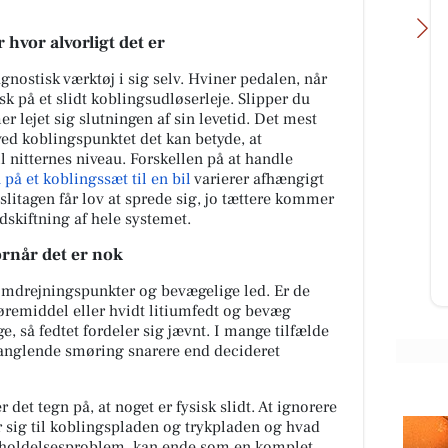
hvor alvorligt det er
gnostisk værktøj i sig selv. Hviner pedalen, når
sk på et slidt koblingsudløserleje. Slipper du
 lejet sig slutningen af sin levetid. Det mest
ved koblingspunktet det kan betyde, at
Kumo Outlet
il nitternes niveau. Forskellen på at handle
Ugens nyeste skarpe tilbud fra
 på et koblingssæt til en bil
varierer afhængigt
Kumo Outlet 🇩🇰 HUSK at vi står
u tilvælge
itagen får lov at sprede sig, jo tættere kommer
klar med åbne arme og ene
ensæt din
skiftning af hele systemet.
fremragende tilbud HVER uge
åde stuen
torsd...
...
ornår det er nok
Åbn opslaget
 omdrejningspunkter og bevægelige led. Er de
møremiddel eller hvidt litiumfedt og bevæg
, så fedtet fordeler sig jævnt. I mange tilfælde
 manglende smøring snarere end decideret
 det tegn på, at noget er fysisk slidt. At ignorere
er sig til koblingspladen og trykpladen og hvad
igeholdelsesproblem, kan ende som en komplet