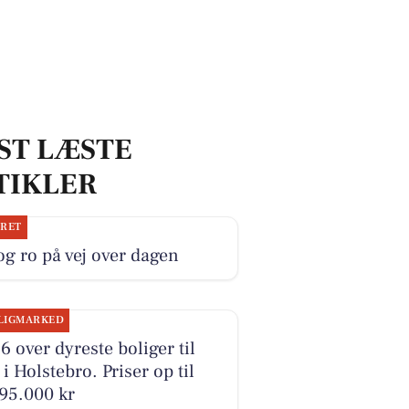
ST LÆSTE
TIKLER
JRET
og ro på vej over dagen
LIGMARKED
6 over dyreste boliger til
 i Holstebro. Priser op til
95.000 kr