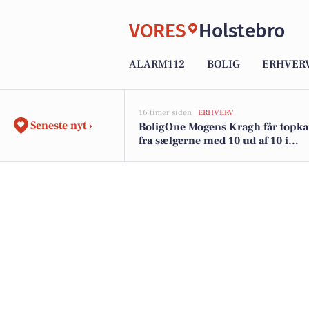
VORES
Holstebro
ALARM112
BOLIG
ERHVER
16 timer siden |
ERHVERV
Seneste nyt ›
BoligOne Mogens Kragh får topka
fra sælgerne med 10 ud af 10 i
anbefalinger