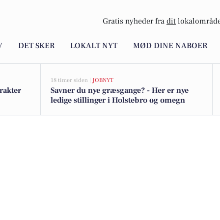
Gratis nyheder fra
dit
lokalområde
V
DET SKER
LOKALT NYT
MØD DINE NABOER
18 timer siden |
JOBNYT
rakter
Savner du nye græsgange? - Her er nye
ledige stillinger i Holstebro og omegn