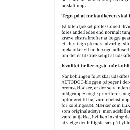
udskiftning.
Tegn på at mekanikeren skal 
Få bilen tjekket professionelt, hv
føles anderledes end normalt tunge
kræve ekstra kræfter at lægge gear
et klart tegn på mere alvorligt sl
mekaniker vil undersøge udløserl
om det er tilstrækkeligt at udskift
Kvalitet tæller også, når kobli
Når koblingen først skal udskiftes
AUTODOC-bloggen påpeger i dere
bremseklodser, er der selv inden 
målgruppe: nogle prioriterer lang
optimeret til høj varmebelastnin
for koblingssæt. Mærker som LuK, 
som originaludstyr, men adskiller
værd at tjekke, hvilken løsning der
at vælge det billigste sæt på hyld