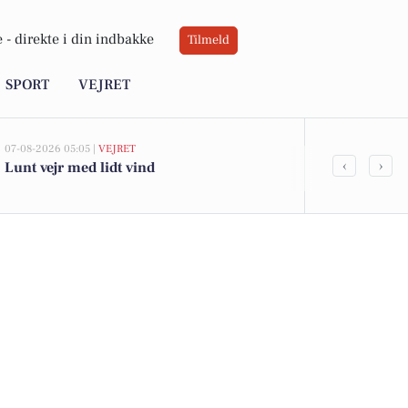
 -
direkte i din indbakke
Tilmeld
SPORT
VEJRET
07-08-2026 05:05 |
VEJRET
05-08-2026 13:01
‹
›
Lunt vejr med lidt vind
Lyngbakken 1
kommet til s
boligerne he