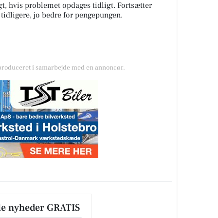
gt, hvis problemet opdages tidligt. Fortsætter
jo tidligere, jo bedre for pengepungen.
 produceret i samarbejde med en annoncør.
le nyheder GRATIS