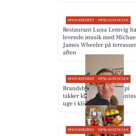
SPONSORERET
OPSLAGSTAVLEN
Restaurant Luna Lemvig ha
levende musik med Michae
James Wheeler på terrassen
aften
SPONSORERET
OPSLAGSTAVLEN
Brandsborgs Kropsterapi
takker klienter for en fantas
uge i klinikken
SPONSORERET
OPSLAGSTAVLEN