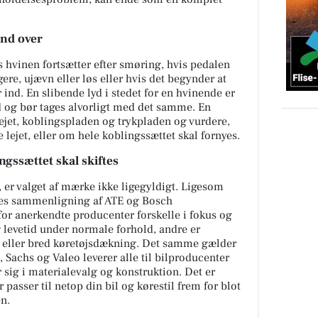
ind over
is hvinen fortsætter efter smøring, hvis pedalen
re, ujævn eller løs eller hvis det begynder at
 ind. En slibende lyd i stedet for en hvinende er
id og bør tages alvorligt med det samme. En
ejet, koblingspladen og trykpladen og vurdere,
e lejet, eller om hele koblingssættet skal fornyes.
ngssættet skal skiftes
, er valget af mærke ikke ligegyldigt. Ligesom
s sammenligning af ATE og Bosch
for anerkendte producenter forskelle i fokus og
 levetid under normale forhold, andre er
g eller bred køretøjsdækning. Det samme gælder
Sachs og Valeo leverer alle til bilproducenter
 sig i materialevalg og konstruktion. Det er
 passer til netop din bil og kørestil frem for blot
en.