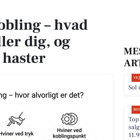
r dig, og hvornår det haster
bling – hvad
ler dig, og
ME
 haster
AR
VE
Sol 
BO
Top 
salg
11.9