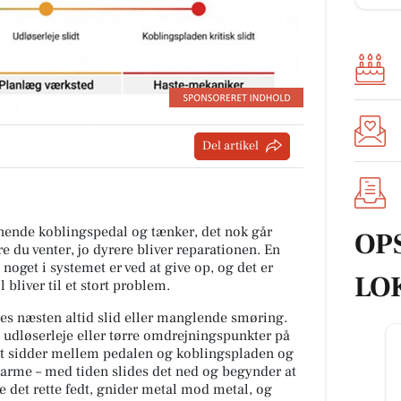
Del artikel
vinende koblingspedal og tænker, det nok går
OP
re du venter, jo dyrere bliver reparationen. En
 noget i systemet er ved at give op, og det er
LO
l bliver til et stort problem.
es næsten altid slid eller manglende smøring.
t udløserleje eller tørre omdrejningspunkter på
t sidder mellem pedalen og koblingspladen og
varme – med tiden slides det ned og begynder at
 det rette fedt, gnider metal mod metal, og