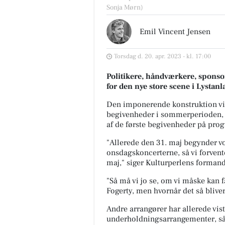
Sonja Mørn)
Emil Vincent Jensen
Torsdag d. 20. apr. 2023 - kl. 17:00
Politikere, håndværkere, sponsor
for den nye store scene i Lystan
Den imponerende konstruktion vil b
begivenheder i sommerperioden, 
af de første begivenheder på pro
"
Allerede den 31. maj begynder
onsdagskoncerterne, så vi forven
maj," siger Kulturperlens formand
"Så må vi jo se, om vi måske kan
Fogerty, men hvornår det så bliver
Møblér med Kumo
Andre arrangører har allerede vist 
Holstebro
underholdningsarrangementer, så 
Mere komfort? Det kan du tilv