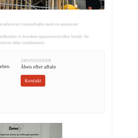
 produceret i samarbejde med en annoncør.
Indholdet er hverken sponsoreret eller betalt. De
nterer ikke redaktionen.
ÅBNINGSTIDER
tebro
Åben efter aftale
Kontakt