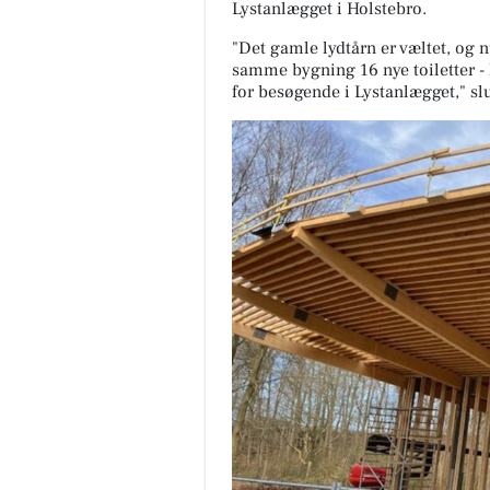
Lystanlægget i Holstebro.
med Stamford 🛋️ Sammensæt 
sofa, så den passer til både st
"Det gamle lydtårn er væltet, og n
og hverdagen - med muli...
samme bygning 16 nye toiletter - 
for besøgende i Lystanlægget," sl
Åbn opslaget