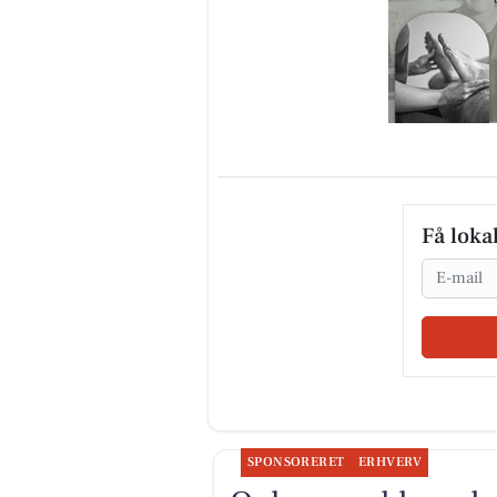
Få loka
Email
SPONSORERET
ERHVERV