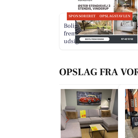
SPONSORERET
OPSLAGSTAVLEN
BoligOne Mogens Kragh I/S
fremviser rummelig villa 
udsigt til åbne marker
OPSLAG FRA VO