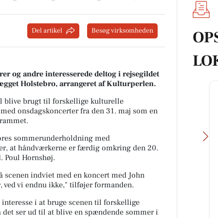
Del artikel
Besøg virksomheden
OP
LO
er og andre interesserede deltog i rejsegildet
lægget Holstebro, arrangeret af Kulturperlen.
live brugt til forskellige kulturelle
med onsdagskoncerter fra den 31. maj som en
grammet.
 vores sommerunderholdning med
ter, at håndværkerne er færdig omkring den 20.
. Poul Hornshøj.
 få scenen indviet med en koncert med John
, ved vi endnu ikke," tilføjer formanden.
Kumo Outlet
interesse i at bruge scenen til forskellige
Ugens nyeste skarpe tilbud fra
det ser ud til at blive en spændende sommer i
Kumo Outlet 🇩🇰 HUSK at vi står
ælge