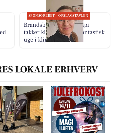
SPONSORERET
OPSLAGSTAVLEN
Brandsborgs Kropsterapi
med
takker klienter for en fantastisk
uge i klinikken
RES LOKALE ERHVERV