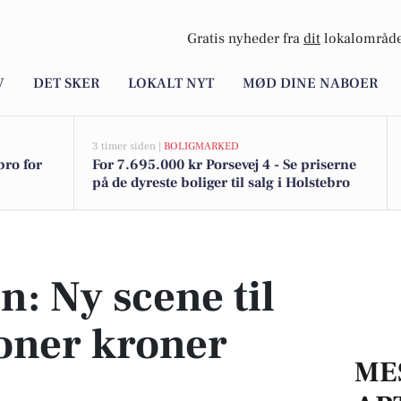
Gratis nyheder fra
dit
lokalområde
V
DET SKER
LOKALT NYT
MØD DINE NABOER
3 timer siden |
BOLIGMARKED
bro for
For 7.695.000 kr Porsevej 4 - Se priserne
på de dyreste boliger til salg i Holstebro
oner kroner snart klar
n: Ny scene til
ioner kroner
ME