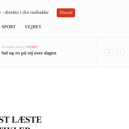
 -
direkte i din indbakke
Tilmeld
SPORT
VEJRET
10 timer siden |
VEJRET
07-08-2026 12:20
‹
›
Sol og ro på vej over dagen
BoligOne Mo
fra sælgerne
anbefalinger
ST LÆSTE