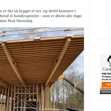
klar med åbne arme og ene
din
fremragende tilbud HVER uge
uen
u er der så bygget et nyt, og dertil kommer i
torsd...
heraf et handicaptoilet - som er åbent alle dage
utter Poul Hornshøj.
Åbn opslaget