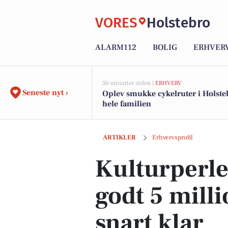
VORES
Holstebro
ALARM112
BOLIG
ERHVER
50 minutter siden |
ERHVERV
Seneste nyt ›
Oplev smukke cykelruter i Holste
hele familien
Kulturperlen: Ny scene til godt 5 milli
ARTIKLER
Erhvervsprofil
Kulturperle
godt 5 mill
snart klar