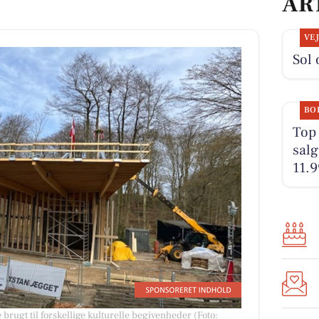
AR
VE
Sol 
BO
Top 
salg
11.9
brugt til forskellige kulturelle begivenheder (Foto: