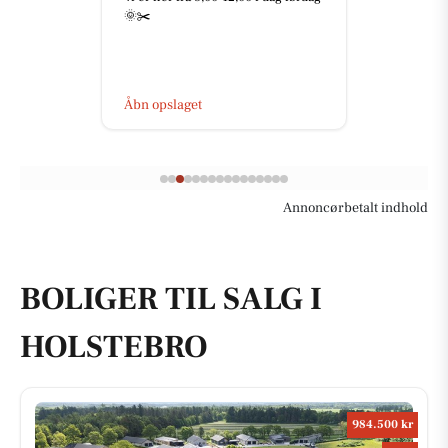
🌞✂️
Åbn opslaget
Annoncørbetalt indhold
BOLIGER TIL SALG I
HOLSTEBRO
984.500 kr