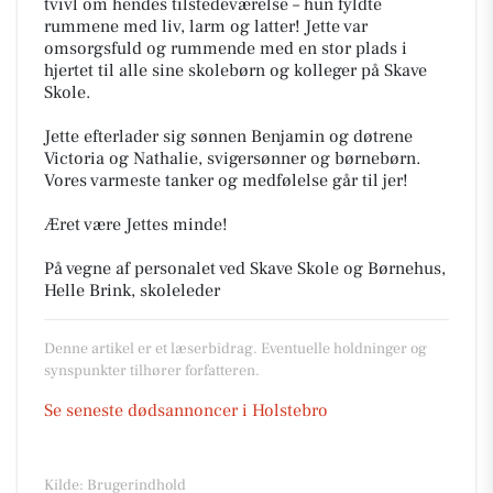
tvivl om hendes tilstedeværelse – hun fyldte
rummene med liv, larm og latter! Jette var
omsorgsfuld og rummende med en stor plads i
hjertet til alle sine skolebørn og kolleger på Skave
Skole.
Jette efterlader sig sønnen Benjamin og døtrene
Victoria og Nathalie, svigersønner og børnebørn.
Vores varmeste tanker og medfølelse går til jer!
Æret være Jettes minde!
På vegne af personalet ved Skave Skole og Børnehus,
Denne artikel er et læserbidrag. Eventuelle holdninger og
synspunkter tilhører forfatteren.
Se seneste dødsannoncer i Holstebro
Kilde: Brugerindhold