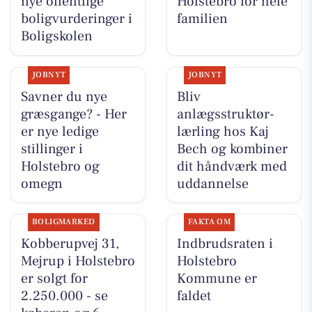
nye offentlige
Holstebro for hele
boligvurderinger i
familien
Boligskolen
JOBNYT
JOBNYT
Savner du nye
Bliv
græsgange? - Her
anlægsstruktør-
er nye ledige
lærling hos Kaj
stillinger i
Bech og kombiner
Holstebro og
dit håndværk med
omegn
uddannelse
BOLIGMARKED
FAKTA OM
Kobberupvej 31,
Indbrudsraten i
Mejrup i Holstebro
Holstebro
er solgt for
Kommune er
2.250.000 - se
faldet