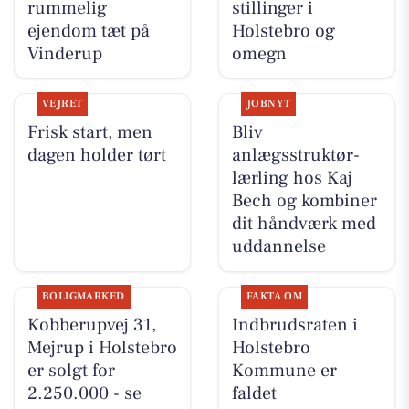
rummelig
stillinger i
ejendom tæt på
Holstebro og
Vinderup
omegn
VEJRET
JOBNYT
Frisk start, men
Bliv
dagen holder tørt
anlægsstruktør-
lærling hos Kaj
Bech og kombiner
dit håndværk med
uddannelse
BOLIGMARKED
FAKTA OM
Kobberupvej 31,
Indbrudsraten i
Mejrup i Holstebro
Holstebro
er solgt for
Kommune er
2.250.000 - se
faldet