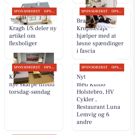
SPONSORERET
OPSLAGSTAVLEN
SPONSORERET
OPSLAGSTAVLEN
BoligOne Mogens
Brandsborgs
Kragh I/S deler ny
Kropsterapi
artikel om
hjælper med at
flexboliger
løsne spændinger
i fascia
SPONSORERET
OPSLAGSTAVLEN
SPONSORERET
OPSLAGSTAVLEN
Kumo Outlet har
Nyt fra Møblér
nye skarpe tilbud
med Kumo
torsdag-søndag
Holstebro, HV
Cykler ,
Restaurant Luna
Lemvig og 6
andre