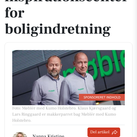
for
boligindretning
Foto: Møblér med Kumo Holstebro
.
Klaus Kjærsgaard og
Lars Ringgaard er makkerparret bag Møblér med Kumo
Holstebro.
Del artikel
Nanna Kristine