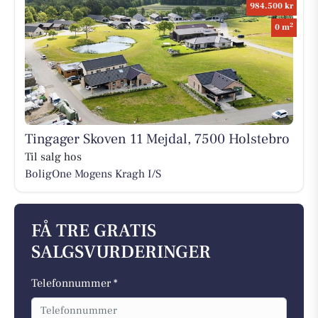
984.500 kr
2
0 m
Tingager Skoven 11 Mejdal, 7500 Holstebro
Til salg hos
BoligOne Mogens Kragh I/S
FÅ TRE GRATIS
SALGSVURDERINGER
Telefonnummer *