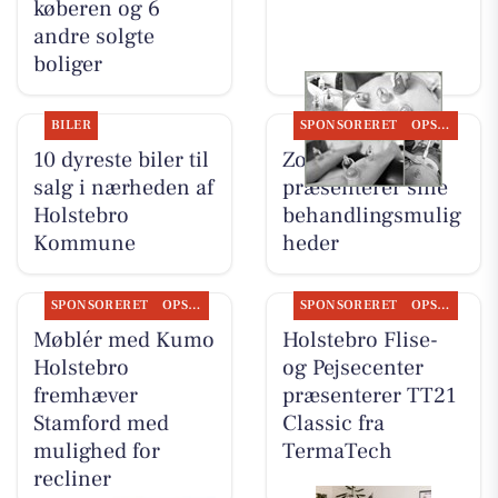
køberen og 6
andre solgte
boliger
BILER
SPONSORERET
OPSLAGSTAVLEN
10 dyreste biler til
Zones By Gitte
salg i nærheden af
præsenterer sine
Holstebro
behandlingsmulig
Kommune
heder
SPONSORERET
OPSLAGSTAVLEN
SPONSORERET
OPSLAGSTAVLEN
Møblér med Kumo
Holstebro Flise-
Holstebro
og Pejsecenter
fremhæver
præsenterer TT21
Stamford med
Classic fra
mulighed for
TermaTech
recliner