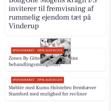
inviterer til fremvisning af
rummelig ejendom tæt på
Vinderup
SPONSORERET
OPSLAGSTAVLEN
Zones By Gitte præsenterer sine
behandlingsmuligheder
SPONSORERET
OPSLAGSTAVLEN
Møblér med Kumo Holstebro fremhæver
Stamford med mulighed for recliner