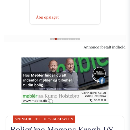
Åbn opslaget
Annoncørbetalt indhold
SPONSORERET
OPSLAGSTAVLEN
BoligOne Mogens Kragh I/S