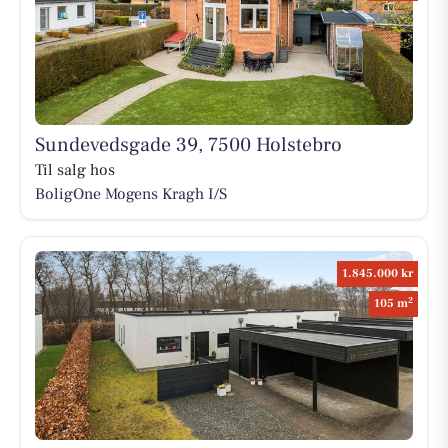
Sundevedsgade 39, 7500 Holstebro
Til salg hos
BoligOne Mogens Kragh I/S
1.845.000 kr
2
105 m