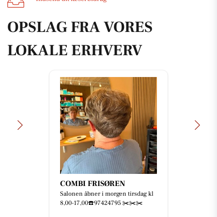
OPSLAG FRA VORES
LOKALE ERHVERV
COMBI FRISØREN
Salonen åbner i morgen tirsdag kl
8,00-17,00☎️97424795 ✂️✂️✂️