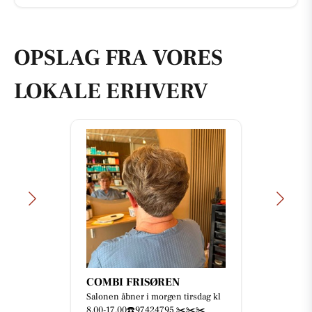
OPSLAG FRA VORES
LOKALE ERHVERV
COMBI FRISØREN
Salonen åbner i morgen tirsdag kl
8,00-17,00☎️97424795 ✂️✂️✂️