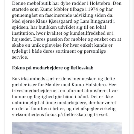
Denne møbelbutik har dybe rødder i Holstebro. Den
startede som Kumo Møbler tilbage i 1974 og har
gennemgået en fascinerende udvikling siden da.
Med ejerne Klaus Kjærsgaard og Lars Ringgaard i
spidsen, har butikken udviklet sig til en lokal
institution, hvor kvalitet og kundetilfredshed er i
højsædet. Deres passion for møbler og ønsket om at
skabe en unik oplevelse for hver enkelt kunde er
tydeligt i både deres sortiment og personlige
service.
Fokus på medarbejdere og fællesskab
En virksomheds sjæl er dens mennesker, og dette
gælder især for Møblér med Kumo Holstebro. Her
trives medarbejderne i en uformel atmosfære, hvor
humor og faglighed går hånd i hånd. Det er ikke
ualmindeligt at finde medarbejdere, der har været
en del af familien i årtier, og det afspejler virkelig
virksomhedens fokus på fællesskab og trivsel.