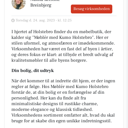
Breinbjerg
Besøg virksomheden
Torsdag d. 24. aug. 2023 - kl. 12:25
I hjertet af Holstebro finder du en møbelbutik, der
kalder sig "Møblér med Kumo Holstebro". Her er
stilen uformel, og atmosfæren er imødekommende.
Virksomheden har været en fast del af byen i årtier,
og deres fokus er klart: at tilbyde et bredt udvalg af
kvalitetsmøbler til alle byens borgere.
Din bolig, dit udtryk
Når det kommer til at indrette dit hjem, er der ingen
regler at følge. Hos Møblér med Kumo Holstebro
forstår de, at din bolig er en forlængelse af din
personlighed. Her kan du finde alt fra
minimalistiske designs til rustikke charme,
moderne elegance og klassisk tidløshed.
Virksomhedens sortiment omfatter alt, hvad du skal
bruge for at skabe din egen unikke indretningsstil.