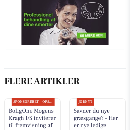
FLERE ARTIKLER
SPONSORERET
OPSLAGSTAVLEN
JOBNYT
BoligOne Mogens
Savner du nye
Kragh I/S inviterer
græsgange? - Her
til fremvisning af
er nye ledige