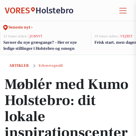
VORES
Holstebro
Seneste nyt ›
12 timer siden |
JOBNYT
18 timer siden |
VEJRET
Savner du nye græsgange? - Her er nye
Frisk start, men dage
ledige stillinger i Holstebro og omegn
Møblér med Kumo Holstebro: dit lokale inspirationscenter for bolig
ARTIKLER
Erhvervsprofil
Møblér med Kumo
Holstebro: dit
lokale
inspirationscenter