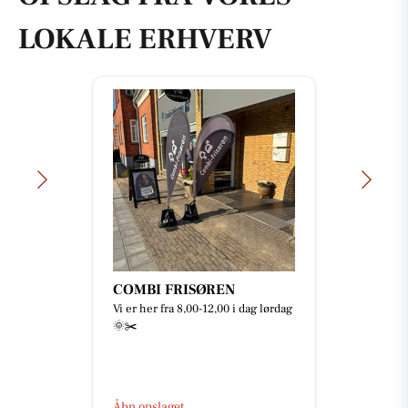
LOKALE ERHVERV
Mejrup Kultur- og
Fritidscenter
🥳🎅🏻 JULEFROKOST 2026 🎄🎉
Skal I med til årets fest? 🤩 Der er
netop nu åbent for billetsalget til
årets julefrokost 🥳 ...