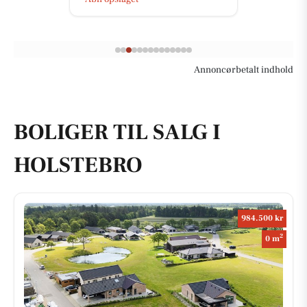
Åbn opslaget
Annoncørbetalt indhold
BOLIGER TIL SALG I
HOLSTEBRO
984.500 kr
2
0 m