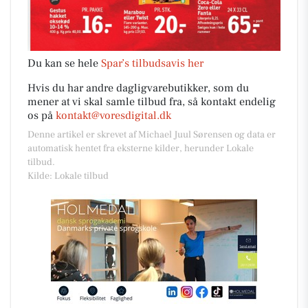
Du kan se hele
Spar’s tilbudsavis her
Hvis du har andre dagligvarebutikker, som du
mener at vi skal samle tilbud fra, så kontakt endelig
os på
kontakt@voresdigital.dk
Denne artikel er skrevet af Michael Juul Sørensen og data er
automatisk hentet fra eksterne kilder, herunder Lokale
tilbud.
Kilde: Lokale tilbud