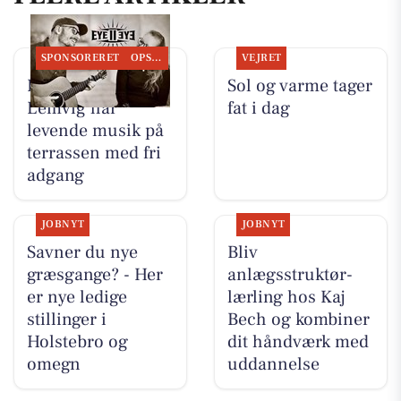
SPONSORERET
OPSLAGSTAVLEN
VEJRET
Restaurant Luna
Sol og varme tager
Lemvig har
fat i dag
levende musik på
terrassen med fri
adgang
JOBNYT
JOBNYT
Savner du nye
Bliv
græsgange? - Her
anlægsstruktør-
er nye ledige
lærling hos Kaj
stillinger i
Bech og kombiner
Holstebro og
dit håndværk med
omegn
uddannelse