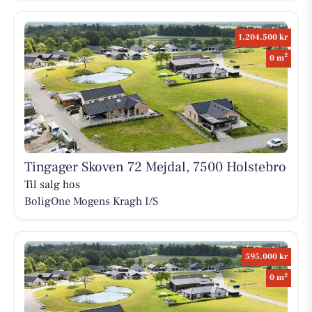
1.204.500 kr
2
0 m
Tingager Skoven 72 Mejdal, 7500 Holstebro
Til salg hos
BoligOne Mogens Kragh I/S
595.000 kr
2
0 m