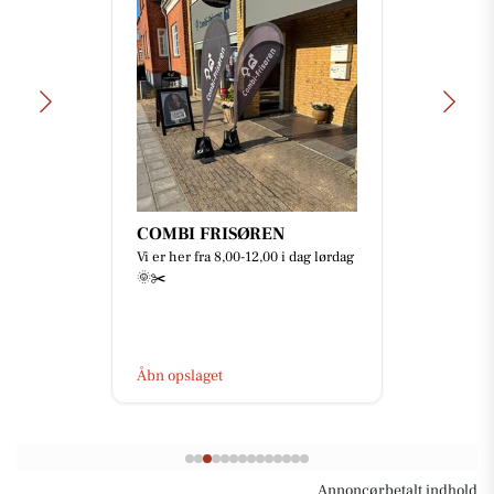
Mejrup Kultur- og
Fritidscenter
🥳🎅🏻 JULEFROKOST 2026 🎄🎉
Skal I med til årets fest? 🤩 Der er
netop nu åbent for billetsalget til
årets julefrokost 🥳 ...
Åbn opslaget
Annoncørbetalt indhold