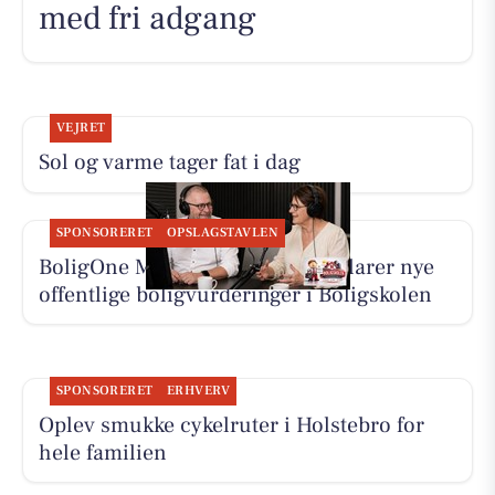
med fri adgang
VEJRET
Sol og varme tager fat i dag
SPONSORERET
OPSLAGSTAVLEN
BoligOne Mogens Kragh I/S forklarer nye
offentlige boligvurderinger i Boligskolen
SPONSORERET
ERHVERV
Oplev smukke cykelruter i Holstebro for
hele familien