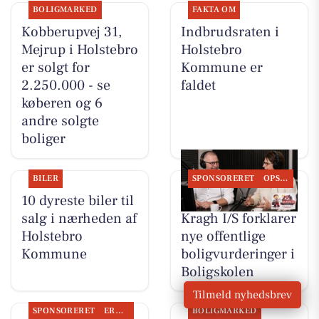
BOLIGMARKED
FAKTA OM
Kobberupvej 31,
Indbrudsraten i
Mejrup i Holstebro
Holstebro
er solgt for
Kommune er
2.250.000 - se
faldet
køberen og 6
andre solgte
boliger
BILER
SPONSORERET
OPSLAGSTAVLEN
10 dyreste biler til
BoligOne Mogens
salg i nærheden af
Kragh I/S forklarer
Holstebro
nye offentlige
Kommune
boligvurderinger i
Boligskolen
Tilmeld nyhedsbrev
SPONSORERET
ERHVERV
BOLIGMARKED