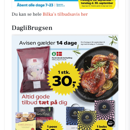
Du kan se hele
Bilka’s tilbudsavis her
DagliBrugsen