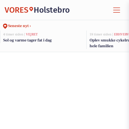
VORES
Holstebro
Seneste nyt ›
4 timer siden |
VEJRET
18 timer siden |
ERHVERV
Sol og varme tager fat i dag
Oplev smukke cykelrut
hele familien