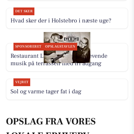
DET SKER
Hvad sker der i Holstebro i næste uge?
SPONSORERET
OPSLAGSTAVLEN
Restaurant Luna Lemvig har levende
musik på terrassen med fri adgang
VEJRET
Sol og varme tager fat i dag
OPSLAG FRA VORES