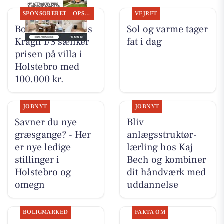
SPONSORERET
OPSLAGSTAVLEN
VEJRET
BoligOne Mogens
Sol og varme tager
Kragh I/S sænker
fat i dag
prisen på villa i
Holstebro med
100.000 kr.
JOBNYT
JOBNYT
Savner du nye
Bliv
græsgange? - Her
anlægsstruktør-
er nye ledige
lærling hos Kaj
stillinger i
Bech og kombiner
Holstebro og
dit håndværk med
omegn
uddannelse
BOLIGMARKED
FAKTA OM