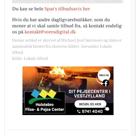
Du kan se hele
Spar’s tilbudsavis her
Hvis du har andre dagligvarebutikker, som du
mener at vi skal samle tilbud fra, så kontakt endelig
os på
kontakt@voresdigital.dk
Denne artikel er skrevet af Michael Juul Sørensen og data er
automatisk hentet fra eksterne kilder, herunder Lokale
tilbud.
Kilde: Lokale tilbud