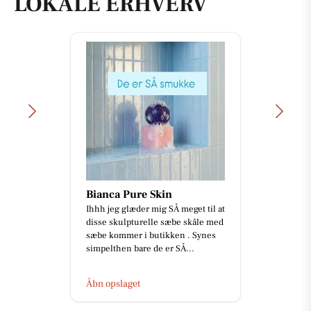
LOKALE ERHVERV
Zones By Gitte
Blot en lille præsentation af
behandlingsmuligheder hos mig
😉 Jeg får ofte spørgsmålet om,
hvilke behandlinger jeg udøver
m...
Åbn opslaget