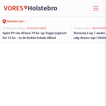
VORES
Holstebro
Seneste nyt ›
31 minutter siden |
DAGLIGVARER
3 timer siden |
BOLIGMA
Spier PS vin til kun 39 kr. og Yoggi yoghurt
Porsevej 4 og 7 andre
for 12 kr. - se de bedste lokale tilbud
salg denne uge i Holst
her.