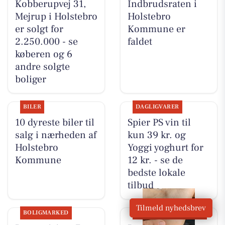
Kobberupvej 31,
Indbrudsraten i
Mejrup i Holstebro
Holstebro
er solgt for
Kommune er
2.250.000 - se
faldet
køberen og 6
andre solgte
boliger
BILER
DAGLIGVARER
10 dyreste biler til
Spier PS vin til
salg i nærheden af
kun 39 kr. og
Holstebro
Yoggi yoghurt for
Kommune
12 kr. - se de
bedste lokale
tilbud
Tilmeld nyhedsbrev
BOLIGMARKED
SPONSORERET
OPSLAGSTAVLEN