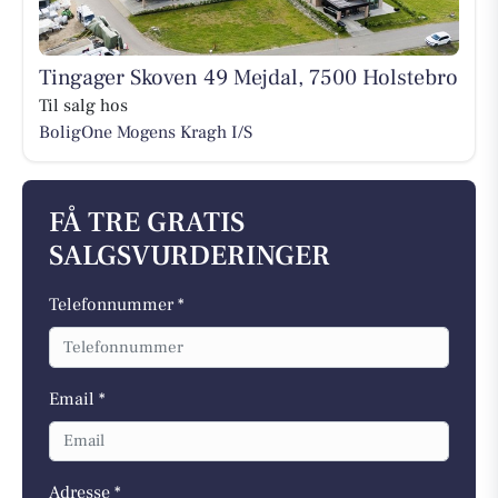
Tingager Skoven 49 Mejdal, 7500 Holstebro
Til salg hos
BoligOne Mogens Kragh I/S
FÅ TRE GRATIS
SALGSVURDERINGER
Telefonnummer *
Email *
Adresse *