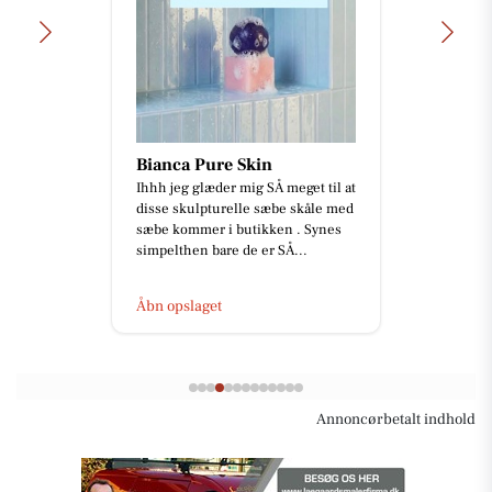
Zones By Gitte
Blot en lille præsentation af
behandlingsmuligheder hos mig
😉 Jeg får ofte spørgsmålet om,
hvilke behandlinger jeg udøver
m...
Åbn opslaget
Annoncørbetalt indhold