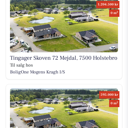
1.204.500 kr
2
0 m
Tingager Skoven 72 Mejdal, 7500 Holstebro
Til salg hos
BoligOne Mogens Kragh I/S
595.000 kr
2
0 m