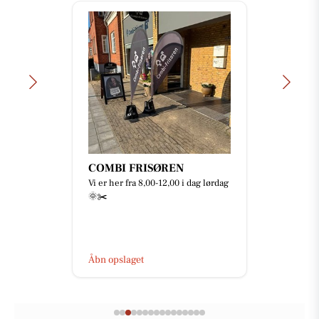
Mejrup Kultur- og
Fritidscenter
🥳🎅🏻 JULEFROKOST 2026 🎄🎉
Skal I med til årets fest? 🤩 Der er
netop nu åbent for billetsalget til
årets julefrokost 🥳 ...
Åbn opslaget