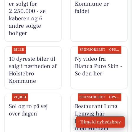
er solgt for
Kommune er
2.250.000 - se
faldet
køberen og 6
andre solgte
boliger
BILER
SPONSORERET
OPSLAGSTAVLEN
10 dyreste biler til
Ny video fra
salg i nærheden af
Bianca Pure Skin -
Holstebro
Se den her
Kommune
VEJRET
SPONSORERET
OPSLAGSTAVLEN
Sol og ro på vej
Restaurant Luna
over dagen
Lemvig har
levende musik
Tilmeld nyhedsbrev
med Michael