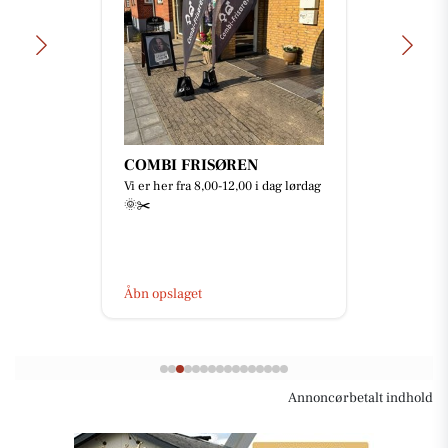
Mejrup Kultur- og
Fritidscenter
🥳🎅🏻 JULEFROKOST 2026 🎄🎉
Skal I med til årets fest? 🤩 Der er
netop nu åbent for billetsalget til
årets julefrokost 🥳 ...
Åbn opslaget
Annoncørbetalt indhold