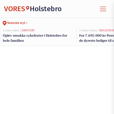
VORES
Holstebro
Seneste nyt ›
1 time siden |
ERHVERV
3 timer siden |
BOLIGMA
Oplev smukke cykelruter i Holstebro for
For 7.695.000 kr Porse
hele familien
de dyreste boliger til 