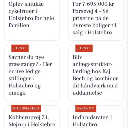
Oplev smukke
For 7.695.000 kr
cykelruter i
Porsevej 4 - Se
Holstebro for hele
priserne på de
familien
dyreste boliger til
salg i Holstebro
JOBNYT
JOBNYT
Savner du nye
Bliv
græsgange? - Her
anlægsstruktør-
er nye ledige
lærling hos Kaj
stillinger i
Bech og kombiner
Holstebro og
dit håndværk med
omegn
uddannelse
BOLIGMARKED
FAKTA OM
Kobberupvej 31,
Indbrudsraten i
Mejrup i Holstebro
Holstebro