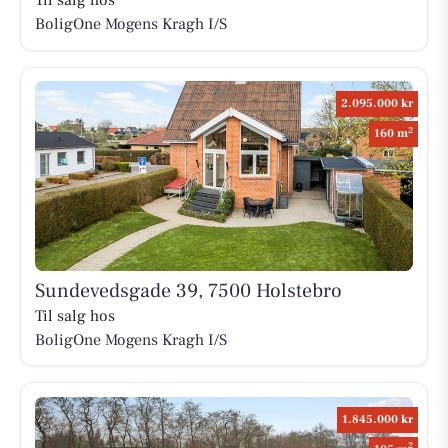
Til salg hos
BoligOne Mogens Kragh I/S
2.095.000 kr
2
160 m
Sundevedsgade 39, 7500 Holstebro
Til salg hos
BoligOne Mogens Kragh I/S
1.845.000 kr
2