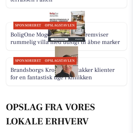
SPONSORERET
OPSLAGSTAVLEN
BoligOne Mogens Kragh I/S fremviser
rummelig villa med udsigt til åbne marker
SPONSORERET
OPSLAGSTAVLEN
Brandsborgs Kropsterapi takker klienter
for en fantastisk uge i klinikken
OPSLAG FRA VORES
LOKALE ERHVERV