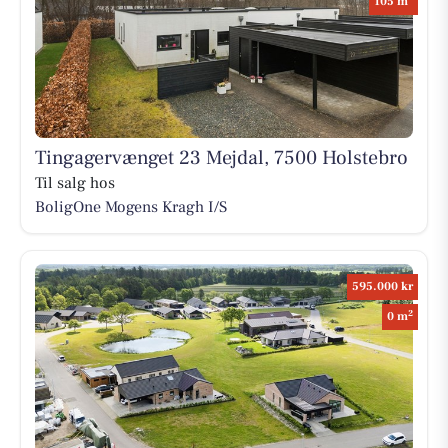
105 m
Tingagervænget 23 Mejdal, 7500 Holstebro
Til salg hos
BoligOne Mogens Kragh I/S
595.000 kr
2
0 m