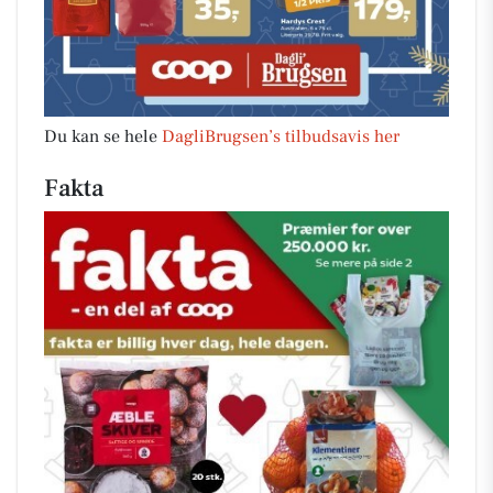
Du kan se hele
DagliBrugsen’s tilbudsavis her
Fakta