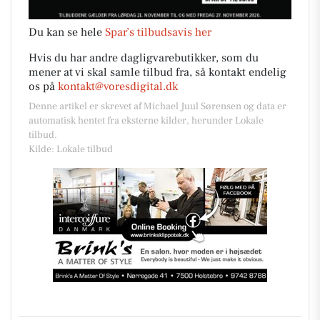
Du kan se hele
Spar’s tilbudsavis her
Hvis du har andre dagligvarebutikker, som du
mener at vi skal samle tilbud fra, så kontakt endelig
os på
kontakt@voresdigital.dk
Denne artikel er skrevet af Michael Juul Sørensen og data er
automatisk hentet fra eksterne kilder, herunder Lokale
tilbud.
Kilde: Lokale tilbud