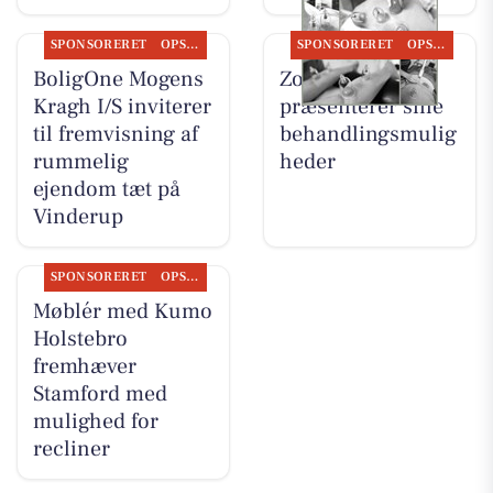
SPONSORERET
OPSLAGSTAVLEN
SPONSORERET
OPSLAGSTAVLEN
BoligOne Mogens
Zones By Gitte
Kragh I/S inviterer
præsenterer sine
til fremvisning af
behandlingsmulig
rummelig
heder
ejendom tæt på
Vinderup
SPONSORERET
OPSLAGSTAVLEN
Møblér med Kumo
Holstebro
fremhæver
Stamford med
mulighed for
recliner