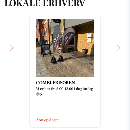
LOKALE ERHVERV
COMBI FRISØREN
Vi er her fra 8,00-12,00 i dag lørdag
🌞✂️
Åbn opslaget