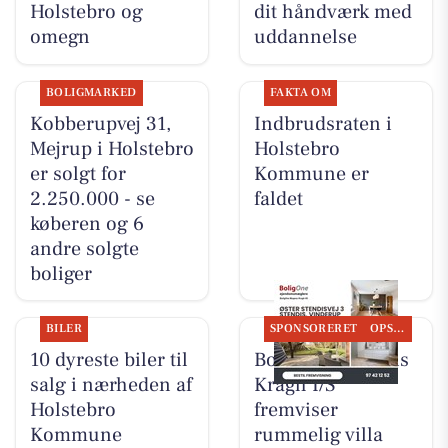
Holstebro og
dit håndværk med
omegn
uddannelse
BOLIGMARKED
FAKTA OM
Kobberupvej 31,
Indbrudsraten i
Mejrup i Holstebro
Holstebro
er solgt for
Kommune er
2.250.000 - se
faldet
køberen og 6
andre solgte
boliger
BILER
SPONSORERET
OPSLAGSTAVLEN
10 dyreste biler til
BoligOne Mogens
salg i nærheden af
Kragh I/S
Holstebro
fremviser
Kommune
rummelig villa