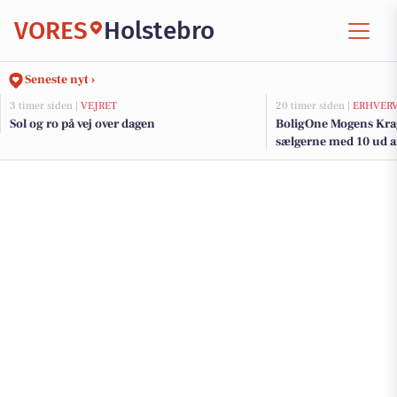
VORES
Holstebro
Seneste nyt ›
3 timer siden |
VEJRET
20 timer siden |
ERHVER
Sol og ro på vej over dagen
BoligOne Mogens Krag
sælgerne med 10 ud af