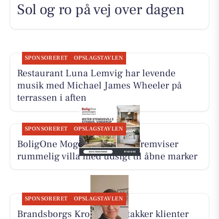
Sol og ro på vej over dagen
SPONSORERET
OPSLAGSTAVLEN
Restaurant Luna Lemvig har levende
musik med Michael James Wheeler på
terrassen i aften
SPONSORERET
OPSLAGSTAVLEN
BoligOne Mogens Kragh I/S fremviser
rummelig villa med udsigt til åbne marker
SPONSORERET
OPSLAGSTAVLEN
Brandsborgs Kropsterapi takker klienter