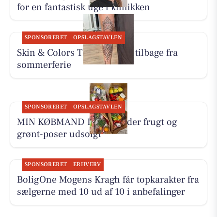
for en fantastisk uge i klinikken
SPONSORERET
OPSLAGSTAVLEN
Skin & Colors Tattoo ApS er tilbage fra
sommerferie
SPONSORERET
OPSLAGSTAVLEN
MIN KØBMAND I ASP melder frugt og
grønt-poser udsolgt
SPONSORERET
ERHVERV
BoligOne Mogens Kragh får topkarakter fra
sælgerne med 10 ud af 10 i anbefalinger