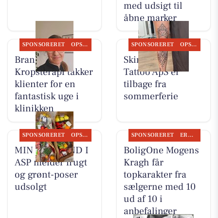
med udsigt til
åbne marker
SPONSORERET
OPSLAGSTAVLEN
SPONSORERET
OPSLAGSTAVLEN
Brandsborgs
Skin & Colors
Kropsterapi takker
Tattoo ApS er
klienter for en
tilbage fra
fantastisk uge i
sommerferie
klinikken
SPONSORERET
OPSLAGSTAVLEN
SPONSORERET
ERHVERV
MIN KØBMAND I
BoligOne Mogens
ASP melder frugt
Kragh får
og grønt-poser
topkarakter fra
udsolgt
sælgerne med 10
ud af 10 i
anbefalinger