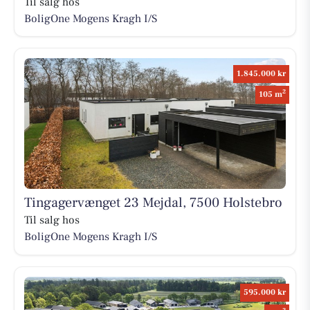
Til salg hos
BoligOne Mogens Kragh I/S
1.845.000 kr
2
105 m
Tingagervænget 23 Mejdal, 7500 Holstebro
Til salg hos
BoligOne Mogens Kragh I/S
595.000 kr