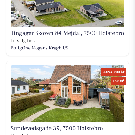
Tingager Skoven 84 Mejdal, 7500 Holstebro
Til salg hos
BoligOne Mogens Kragh I/S
2.095.000 kr
2
160 m
Sundevedsgade 39, 7500 Holstebro