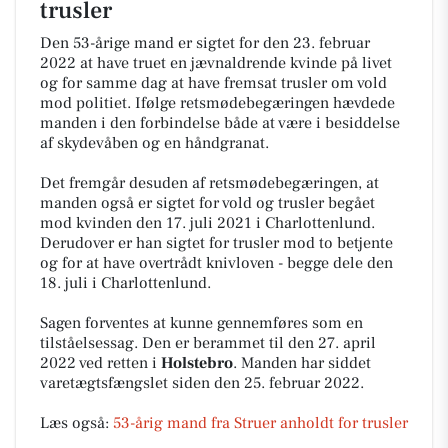
trusler
Den 53-årige mand er sigtet for den 23. februar
2022 at have truet en jævnaldrende kvinde på livet
og for samme dag at have fremsat trusler om vold
mod politiet. Ifølge retsmødebegæringen hævdede
manden i den forbindelse både at være i besiddelse
af skydevåben og en håndgranat.
Det fremgår desuden af retsmødebegæringen, at
manden også er sigtet for vold og trusler begået
mod kvinden den 17. juli 2021 i Charlottenlund.
Derudover er han sigtet for trusler mod to betjente
og for at have overtrådt knivloven - begge dele den
18. juli i Charlottenlund.
Sagen forventes at kunne gennemføres som en
tilståelsessag. Den er berammet til den 27. april
2022 ved retten i
Holstebro
. Manden har siddet
varetægtsfængslet siden den 25. februar 2022.
Læs også:
53-årig mand fra Struer anholdt for trusler