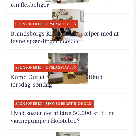
om flexboliger
SPONSORERET
OPSLAGSTAVLEN
Brandsborgs Kropsterapi hjælper med at
løsne spændinger i fascia
SPONSORERET
OPSLAGSTAVLEN
Kumo Outlet har nye skarpe tilbud
torsdag-søndag
SPONSORERET
SPONSORERET INDHOLD
Hvad koster det at låne 50.000 kr. til en
varmepumpe i Holstebro?