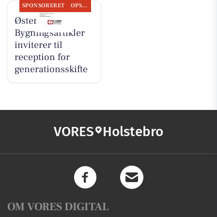
SPONSORERET
OPSLAGSTAVLEN
Øster Hjerm
Bygningsartikler
inviterer til
reception for
generationsskifte
VORES
Holstebro
OM VORES DIGITAL