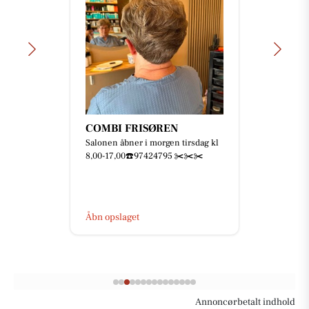
COMBI FRISØREN
Salonen åbner i morgen tirsdag kl
8,00-17,00☎️97424795 ✂️✂️✂️
Åbn opslaget
Annoncørbetalt indhold