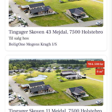
Tingager Skoven 43 Mejdal, 7500 Holstebro
Til salg hos
BoligOne Mogens Kragh I/S
984.500 kr
2
0 m
Tingager Skoven 11 Mejdal, 7500 Holstebro