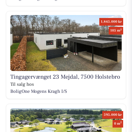
1.845.000 kr
2
105 m
Tingagervænget 23 Mejdal, 7500 Holstebro
Til salg hos
BoligOne Mogens Kragh I/S
595.000 kr
2
0 m