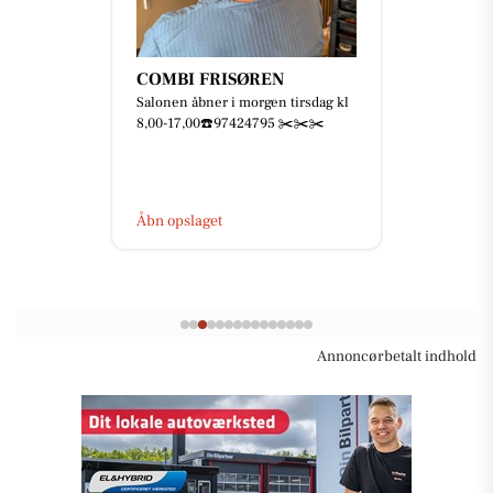
COMBI FRISØREN
Salonen åbner i morgen tirsdag kl
8,00-17,00☎️97424795 ✂️✂️✂️
Åbn opslaget
Annoncørbetalt indhold