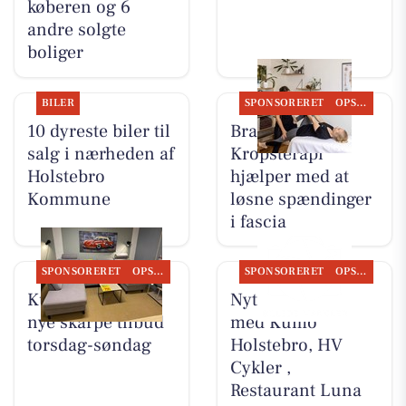
køberen og 6
andre solgte
boliger
BILER
SPONSORERET
OPSLAGSTAVLEN
10 dyreste biler til
Brandsborgs
salg i nærheden af
Kropsterapi
Holstebro
hjælper med at
Kommune
løsne spændinger
i fascia
SPONSORERET
OPSLAGSTAVLEN
SPONSORERET
OPSLAGSTAVLEN
Kumo Outlet har
Nyt fra Møblér
nye skarpe tilbud
med Kumo
torsdag-søndag
Holstebro, HV
Cykler ,
Restaurant Luna