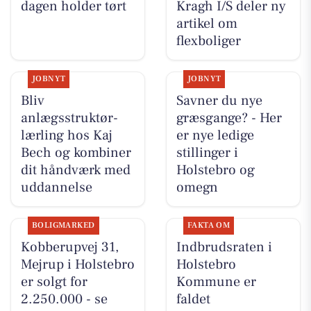
dagen holder tørt
Kragh I/S deler ny
artikel om
flexboliger
JOBNYT
JOBNYT
Bliv
Savner du nye
anlægsstruktør-
græsgange? - Her
lærling hos Kaj
er nye ledige
Bech og kombiner
stillinger i
dit håndværk med
Holstebro og
uddannelse
omegn
BOLIGMARKED
FAKTA OM
Kobberupvej 31,
Indbrudsraten i
Mejrup i Holstebro
Holstebro
er solgt for
Kommune er
2.250.000 - se
faldet