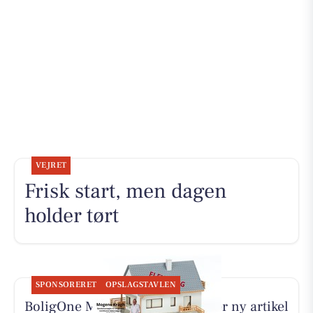
VEJRET
Frisk start, men dagen
holder tørt
SPONSORERET
OPSLAGSTAVLEN
BoligOne Mogens Kragh I/S deler ny artikel