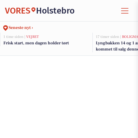
VORES
Holstebro
Seneste nyt ›
1 time siden |
VEJRET
17 timer siden |
BOLIGM
Frisk start, men dagen holder tørt
Lyngbakken 14 og 1 a
kommet til salg denne
boligerne her.