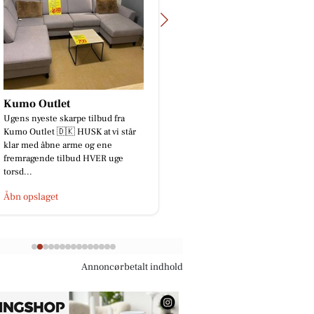
Kumo Outlet
COMBI FRISØRE
Ugens nyeste skarpe tilbud fra
Se lige en smuk farve j
Kumo Outlet 🇩🇰 HUSK at vi står
en kunde i dag . Ledige
klar med åbne arme og ene
lørdag 9,00 9,30 og 11,
fremragende tilbud HVER uge
☎️97424795 ✂️✂️✂️
torsd...
Åbn opslaget
Åbn opslaget
Annoncørbetalt indhold