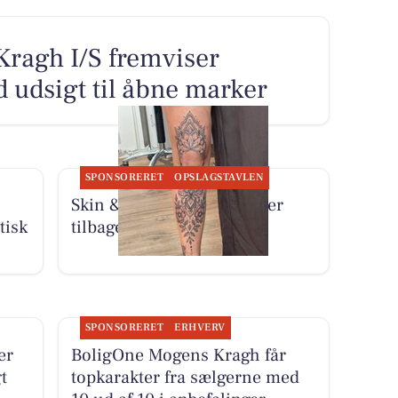
ragh I/S fremviser
 udsigt til åbne marker
SPONSORERET
OPSLAGSTAVLEN
Skin & Colors Tattoo ApS er
tisk
tilbage fra sommerferie
SPONSORERET
ERHVERV
er
BoligOne Mogens Kragh får
t
topkarakter fra sælgerne med