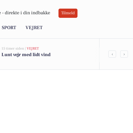
 -
direkte i din indbakke
Tilmeld
SPORT
VEJRET
15 timer siden |
VEJRET
05-08-2026 13:01
‹
›
Lunt vejr med lidt vind
Lyngbakken 1
kommet til s
boligerne he