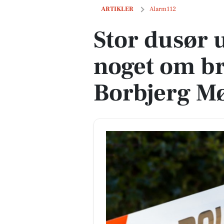
Stor dusør udloves - ved du noget om 
ARTIKLER
Alarm112
Stor dusør 
noget om b
Borbjerg Mø