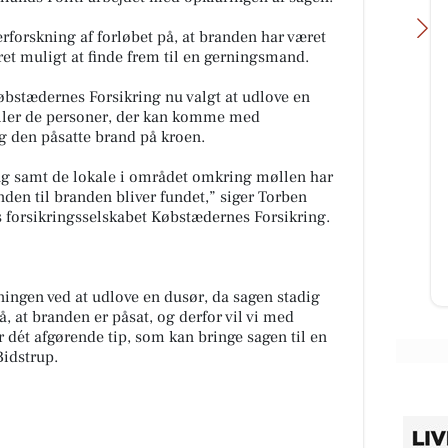
terforskning af forløbet på, at branden har været
et muligt at finde frem til en gerningsmand.
øbstædernes Forsikring nu valgt at udlove en
eller de personer, der kan komme med
g den påsatte brand på kroen.
Møblér med Kumo
Holstebro
ng samt de lokale i området omkring møllen har
Mere komfort? Det kan du tilvælge
nden til branden bliver fundet,” siger Torben
med Stamford 🛋️ Sammensæt din
s forsikringsselskabet Købstædernes Forsikring.
sofa, så den passer til både stuen
og hverdagen - med muli...
Åbn opslaget
skningen ved at udlove en dusør, da sagen stadig
 på, at branden er påsat, og derfor vil vi med
år dét afgørende tip, som kan bringe sagen til en
Bidstrup.