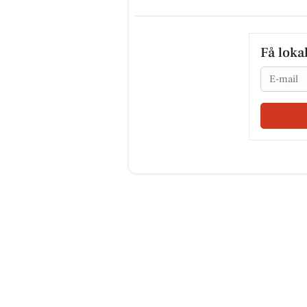
Få loka
Email