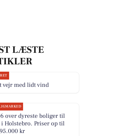
ST LÆSTE
TIKLER
JRET
 vejr med lidt vind
LIGMARKED
6 over dyreste boliger til
 i Holstebro. Priser op til
95.000 kr