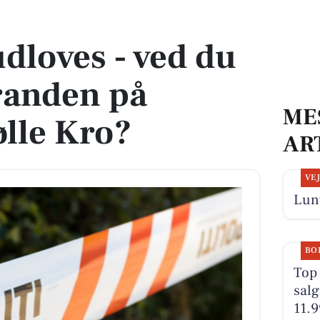
branden på Borbjerg Mølle Kro?
udloves - ved du
randen på
ME
lle Kro?
AR
VE
Lunt
BO
Top 
salg
11.9