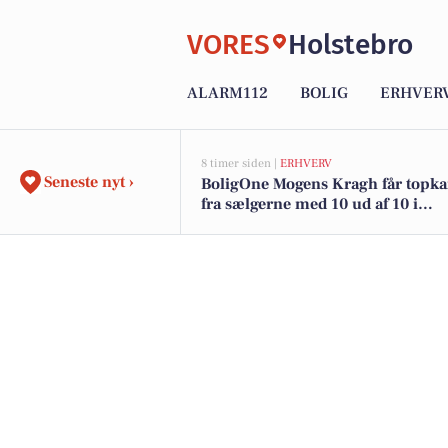
VORES
Holstebro
ALARM112
BOLIG
ERHVER
8 timer siden |
ERHVERV
Seneste nyt ›
BoligOne Mogens Kragh får topka
fra sælgerne med 10 ud af 10 i
anbefalinger