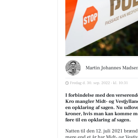
Martin Johannes Madse
Fredag d. 30. sep. 2022 - kl. 10:31
I forbindelse med den verserend
Kro mangler Midt- og Vestjyllands
en opklaring af sagen. Nu udlov
kroner, hvis man kan komme me
føre til en opklaring af sagen.
Natten til den 12. juli 2021 brænd
mere end et år har Midt- og Vestjy