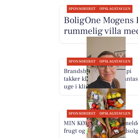
SPONSORERET
OPSLAGSTAVLEN
BoligOne Mogens K
rummelig villa med
SPONSORERET
OPSLAGSTAVLEN
Brandsborgs Kropsterapi
takker klienter for en fantas
uge i klinikken
SPONSORERET
OPSLAGSTAVLEN
MIN KØBMAND I ASP meld
frugt og grønt-poser udsolg