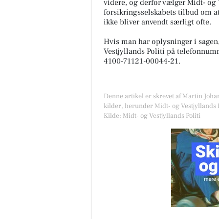
videre, og derfor vælger Midt- og 
forsikringsselskabets tilbud om at
ikke bliver anvendt særligt ofte.
Hvis man har oplysninger i sagen,
Vestjyllands Politi på telefonnu
4100-71121-00044-21.
Denne artikel er skrevet af Martin Joh
kilder, herunder Midt- og Vestjyllands P
Kilde: Midt- og Vestjyllands Politi