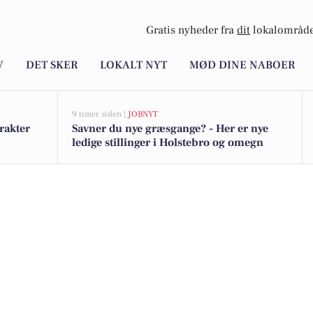
Gratis nyheder fra
dit
lokalområde
V
DET SKER
LOKALT NYT
MØD DINE NABOER
9 timer siden |
JOBNYT
rakter
Savner du nye græsgange? - Her er nye
ledige stillinger i Holstebro og omegn