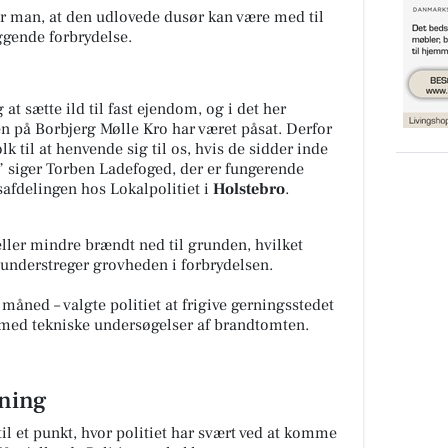
ber man, at den udlovede dusør kan være med til
ggende forbrydelse.
 at sætte ild til fast ejendom, og i det her
en på Borbjerg Mølle Kro har været påsat. Derfor
lk til at henvende sig til os, hvis de sidder inde
 siger Torben Ladefoged, der er fungerende
afdelingen hos Lokalpolitiet i
Holstebro
.
ller mindre brændt ned til grunden, hvilket
i understreger grovheden i forbrydelsen.
 måned – valgte politiet at frigive gerningsstedet
 med tekniske undersøgelser af brandtomten.
tning
til et punkt, hvor politiet har svært ved at komme