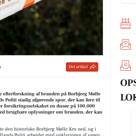
n
Del artikel
OP
e efterforskning af branden på Borbjerg Mølle
LO
 Politi stadig afgørende spor, der kan føre til
er forsikringsselskabet en dusør på 100.000
d brugbare oplysninger om branden, der kan
te den historiske Borbjerg Mølle Kro ned, og i
llands Politi arbejdet med opklaringen af sagen.