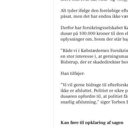
Alt tyder ifølge den foreløbige ef
påsat, men det har endnu ikke vær
Derfor har forsikringsselskabet K
dusør på 100.000 kroner til den 
oplysninger om, hvem der står ba
”Både vi i Købstædernes Forsikri
en stor interesse i, at gerningsma
Bidstrup, der er skadedirektør ho
Han tilføjer:
”Vi vil gerne bidrage til efterfor
ikke er afsluttet. Politiet er sikre
dusøren opfordre til, at politiet f
snarlig afslutning,” siger Torben 
Kan føre til opklaring af sagen