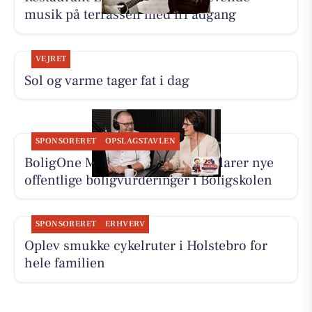
musik på terrassen med fri adgang
VEJRET
Sol og varme tager fat i dag
SPONSORERET
OPSLAGSTAVLEN
BoligOne Mogens Kragh I/S forklarer nye
offentlige boligvurderinger i Boligskolen
SPONSORERET
ERHVERV
Oplev smukke cykelruter i Holstebro for
hele familien