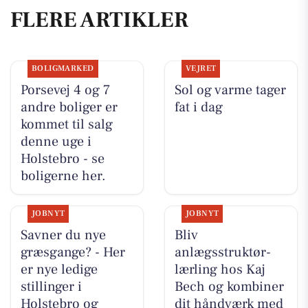
FLERE ARTIKLER
BOLIGMARKED
VEJRET
Porsevej 4 og 7
Sol og varme tager
andre boliger er
fat i dag
kommet til salg
denne uge i
Holstebro - se
boligerne her.
JOBNYT
JOBNYT
Savner du nye
Bliv
græsgange? - Her
anlægsstruktør-
er nye ledige
lærling hos Kaj
stillinger i
Bech og kombiner
Holstebro og
dit håndværk med