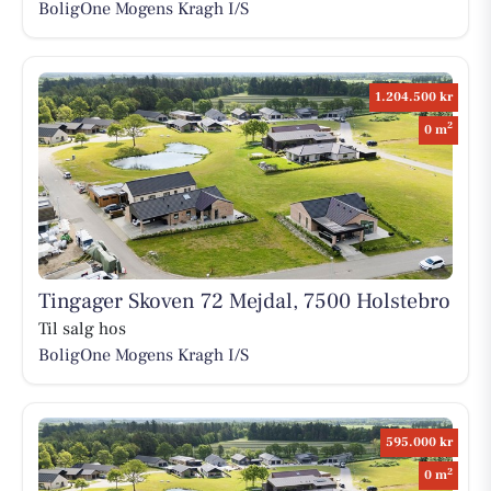
BoligOne Mogens Kragh I/S
1.204.500 kr
2
0 m
Tingager Skoven 72 Mejdal, 7500 Holstebro
Til salg hos
BoligOne Mogens Kragh I/S
595.000 kr
2
0 m