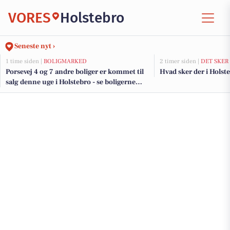
VORES
Holstebro
Seneste nyt ›
1 time siden |
BOLIGMARKED
2 timer siden |
DET SKER
Porsevej 4 og 7 andre boliger er kommet til
Hvad sker der i Holst
salg denne uge i Holstebro - se boligerne
her.