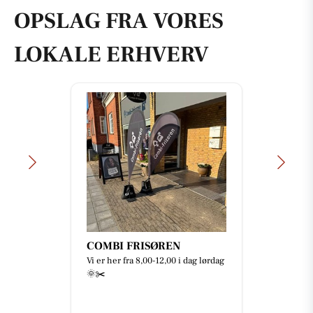
OPSLAG FRA VORES
LOKALE ERHVERV
Bianca Pure Skin
Ihhh jeg glæder mig SÅ meget til at
disse skulpturelle sæbe skåle med
sæbe kommer i butikken . Synes
simpelthen bare de er SÅ...