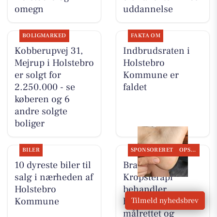
omegn
uddannelse
BOLIGMARKED
FAKTA OM
Kobberupvej 31,
Indbrudsraten i
Mejrup i Holstebro
Holstebro
er solgt for
Kommune er
2.250.000 - se
faldet
køberen og 6
andre solgte
boliger
BILER
SPONSORERET
OPSLAGSTAVLEN
10 dyreste biler til
Brandsborgs
salg i nærheden af
Kropsterapi
Holstebro
behandler
Kommune
hælsmerter med
Tilmeld nyhedsbrev
målrettet og