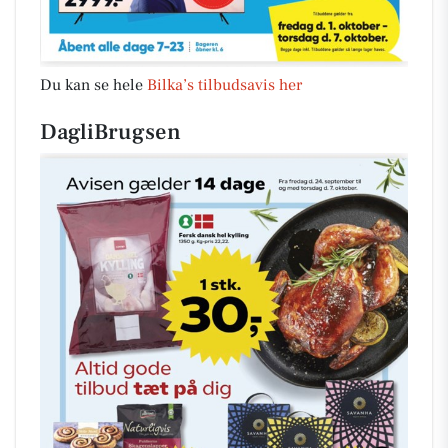
Du kan se hele
Bilka’s tilbudsavis her
DagliBrugsen