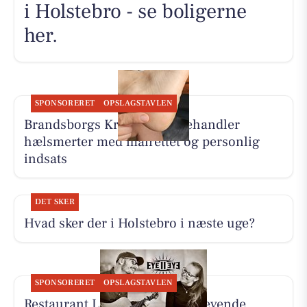
i Holstebro - se boligerne
her.
SPONSORERET
OPSLAGSTAVLEN
Brandsborgs Kropsterapi behandler
hælsmerter med målrettet og personlig
indsats
DET SKER
Hvad sker der i Holstebro i næste uge?
SPONSORERET
OPSLAGSTAVLEN
Restaurant Luna Lemvig har levende