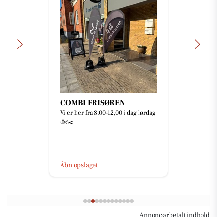
Bianca Pure Skin
Ihhh jeg glæder mig SÅ meget til at
disse skulpturelle sæbe skåle med
sæbe kommer i butikken . Synes
simpelthen bare de er SÅ...
Åbn opslaget
Annoncørbetalt indhold