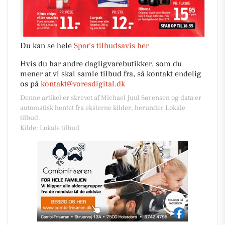
Du kan se hele
Spar’s tilbudsavis her
Hvis du har andre dagligvarebutikker, som du
mener at vi skal samle tilbud fra, så kontakt endelig
os på
kontakt@voresdigital.dk
Denne artikel er skrevet af Michael Juul Sørensen og data er
automatisk hentet fra eksterne kilder, herunder Lokale
tilbud.
Kilde: Lokale tilbud