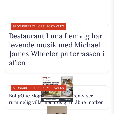
SPONSORERET
OPSLAGSTAVLEN
Restaurant Luna Lemvig har
levende musik med Michael
James Wheeler på terrassen i
aften
SPONSORERET
OPSLAGSTAVLEN
BoligOne Mogens Kragh I/S fremviser
rummelig villa med udsigt til åbne marker