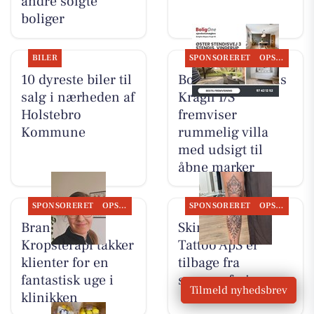
andre solgte
boliger
BILER
SPONSORERET
OPSLAGSTAVLEN
10 dyreste biler til
BoligOne Mogens
salg i nærheden af
Kragh I/S
Holstebro
fremviser
Kommune
rummelig villa
med udsigt til
åbne marker
SPONSORERET
OPSLAGSTAVLEN
SPONSORERET
OPSLAGSTAVLEN
Brandsborgs
Skin & Colors
Kropsterapi takker
Tattoo ApS er
klienter for en
tilbage fra
fantastisk uge i
sommerferie
Tilmeld nyhedsbrev
klinikken