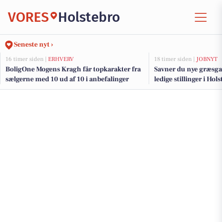
VORES
Holstebro
Seneste nyt ›
16 timer siden |
ERHVERV
18 timer siden |
JOBNYT
BoligOne Mogens Kragh får topkarakter fra
Savner du nye græsga
sælgerne med 10 ud af 10 i anbefalinger
ledige stillinger i Ho