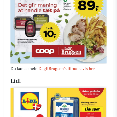
Du kan se hele
DagliBrugsen’s tilbudsavis her
Lidl