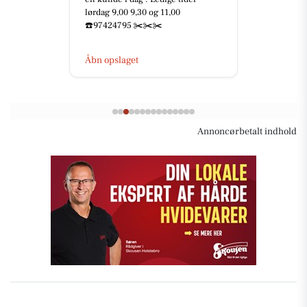
🥳🎅🏻 JULEFROKOST 2026 🎄🎉
Skal I med til årets fest? 🤩 Der er
netop nu åbent for billetsalget til
årets julefrokost 🥳 ...
Åbn opslaget
Annoncørbetalt indhold