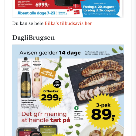
Du kan se hele
Bilka’s tilbudsavis her
DagliBrugsen