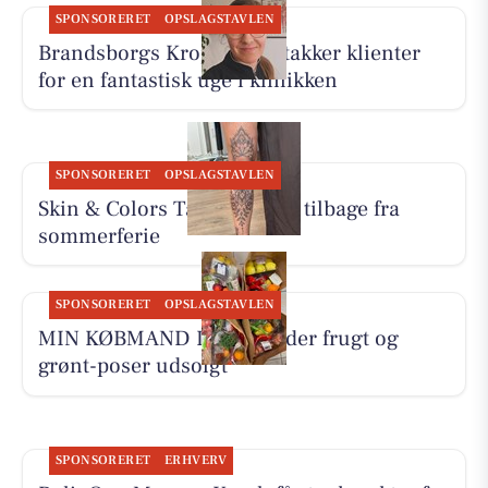
SPONSORERET
OPSLAGSTAVLEN
Brandsborgs Kropsterapi takker klienter
for en fantastisk uge i klinikken
SPONSORERET
OPSLAGSTAVLEN
Skin & Colors Tattoo ApS er tilbage fra
sommerferie
SPONSORERET
OPSLAGSTAVLEN
MIN KØBMAND I ASP melder frugt og
grønt-poser udsolgt
SPONSORERET
ERHVERV