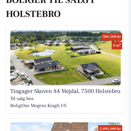
BOLIGER TIL SALG I
HOLSTEBRO
984.500 kr
2
0 m
Tingager Skoven 84 Mejdal, 7500 Holstebro
Til salg hos
BoligOne Mogens Kragh I/S
2.095.000 kr