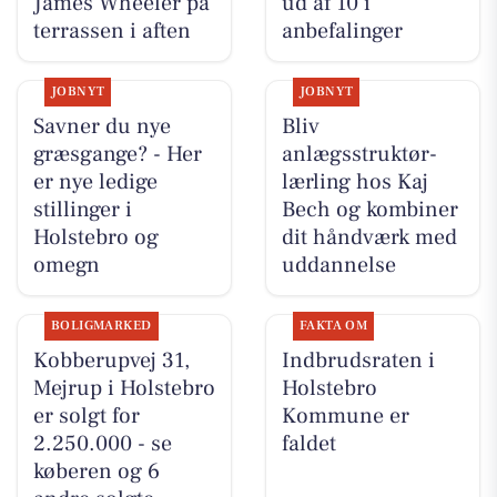
James Wheeler på
ud af 10 i
terrassen i aften
anbefalinger
JOBNYT
JOBNYT
Savner du nye
Bliv
græsgange? - Her
anlægsstruktør-
er nye ledige
lærling hos Kaj
stillinger i
Bech og kombiner
Holstebro og
dit håndværk med
omegn
uddannelse
BOLIGMARKED
FAKTA OM
Kobberupvej 31,
Indbrudsraten i
Mejrup i Holstebro
Holstebro
er solgt for
Kommune er
2.250.000 - se
faldet
køberen og 6