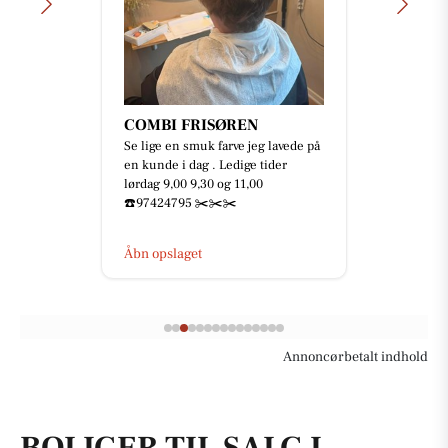
Mejrup Kultur- og
Fritidscenter
🥳🎅🏻 JULEFROKOST 2026 🎄🎉
Skal I med til årets fest? 🤩 Der er
netop nu åbent for billetsalget til
årets julefrokost 🥳 ...
Åbn opslaget
Annoncørbetalt indhold