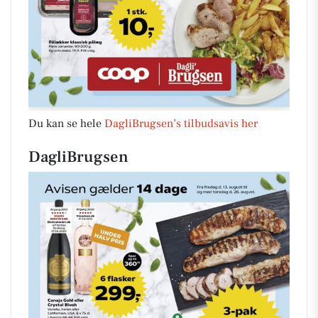
Du kan se hele
DagliBrugsen’s tilbudsavis her
DagliBrugsen