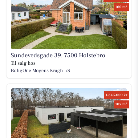
2
160 m
Sundevedsgade 39, 7500 Holstebro
Til salg hos
BoligOne Mogens Kragh I/S
1.845.000 kr
2
105 m