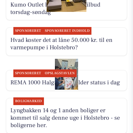
Kumo Outlet har nye skarpe tilbud
torsdag-søndag
SPONSORERET
SPONSORERET INDHOLD
Hvad koster det at låne 50.000 kr. til en
varmepumpe i Holstebro?
SPONSORERET
OPSLAGSTAVLEN
REMA 1000 Halgårdvej holder status i dag
BOLIGMARKED
Lyngbakken 14 og 1 anden boliger er
kommet til salg denne uge i Holstebro - se
boligerne her.