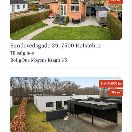
Sundevedsgade 39, 7500 Holstebro
Til salg hos
BoligOne Mogens Kragh I/S
1.845.000 kr
2
105 m