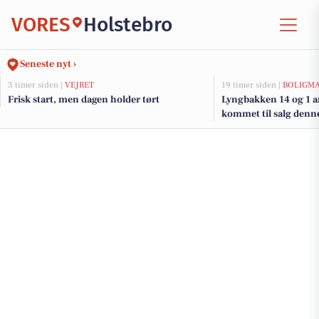
VORES
Holstebro
Seneste nyt ›
3 timer siden |
VEJRET
19 timer siden |
BOLIGM
Frisk start, men dagen holder tørt
Lyngbakken 14 og 1 a
kommet til salg denne
boligerne her.