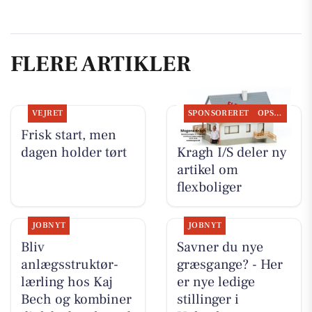
FLERE ARTIKLER
VEJRET
SPONSORERET
OPSLAGSTAVLEN
Frisk start, men
BoligOne Mogens
dagen holder tørt
Kragh I/S deler ny
artikel om
flexboliger
JOBNYT
JOBNYT
Bliv
Savner du nye
anlægsstruktør-
græsgange? - Her
lærling hos Kaj
er nye ledige
Bech og kombiner
stillinger i