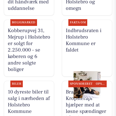
dit håndværk med
Holstebro og
uddannelse
omegn
BOLIGMARKED
FAKTA OM
Kobberupvej 31,
Indbrudsraten i
Mejrup i Holstebro
Holstebro
er solgt for
Kommune er
2.250.000 - se
faldet
køberen og 6
andre solgte
boliger
BILER
SPONSORERET
OPSLAGSTAVLEN
10 dyreste biler til
Brandsborgs
salg i nærheden af
Kropsterapi
Holstebro
hjælper med at
Kommune
løsne spændinger