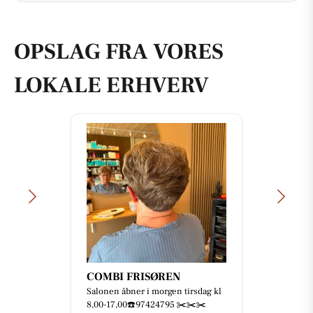
OPSLAG FRA VORES
LOKALE ERHVERV
COMBI FRISØREN
Salonen åbner i morgen tirsdag kl
8,00-17,00☎️97424795 ✂️✂️✂️