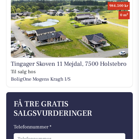
984.500 kr
2
0 m
Tingager Skoven 11 Mejdal, 7500 Holstebro
Til salg hos
BoligOne Mogens Kragh I/S
FÅ TRE GRATIS
SALGSVURDERINGER
Telefonnummer *