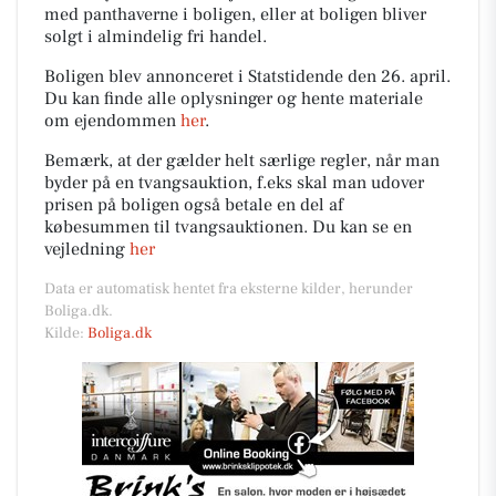
med panthaverne i boligen, eller at boligen bliver
solgt i almindelig fri handel.
Boligen blev annonceret i Statstidende den 26. april.
Du kan finde alle oplysninger og hente materiale
om ejendommen
her
.
Bemærk, at der gælder helt særlige regler, når man
byder på en tvangsauktion, f.eks skal man udover
prisen på boligen også betale en del af
købesummen til tvangsauktionen. Du kan se en
vejledning
her
Data er automatisk hentet fra eksterne kilder, herunder
Boliga.dk.
Kilde:
Boliga.dk