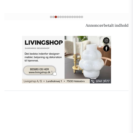
Annoncørbetalt indhold