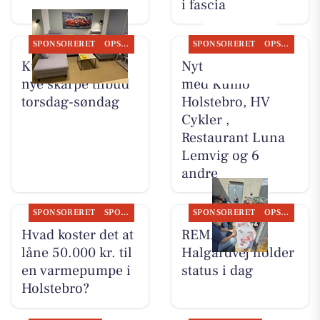
i fascia
SPONSORERET
OPSLAGSTAVLEN
SPONSORERET
OPSLAGSTAVLEN
Kumo Outlet har
Nyt fra Møblér
nye skarpe tilbud
med Kumo
torsdag-søndag
Holstebro, HV
Cykler ,
Restaurant Luna
Lemvig og 6
andre
SPONSORERET
SPONSORERET INDHOLD
SPONSORERET
OPSLAGSTAVLEN
Hvad koster det at
REMA 1000
låne 50.000 kr. til
Halgårdvej holder
en varmepumpe i
status i dag
Holstebro?