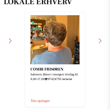
LOKALE ERHVERV
COMBI FRISØREN
Salonen åbner i morgen tirsdag kl
8,00-17,00☎️97424795 ✂️✂️✂️
Åbn opslaget