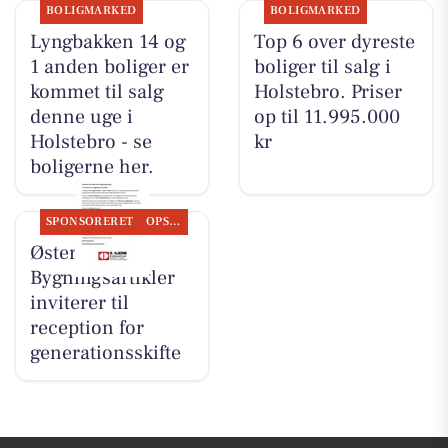
BOLIGMARKED
BOLIGMARKED
Lyngbakken 14 og
Top 6 over dyreste
1 anden boliger er
boliger til salg i
kommet til salg
Holstebro. Priser
denne uge i
op til 11.995.000
Holstebro - se
kr
boligerne her.
SPONSORERET
OPSLAGSTAVLEN
Øster Hjerm
Bygningsartikler
inviterer til
reception for
generationsskifte