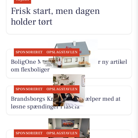
Frisk start, men dagen
holder tørt
SPONSORERET
OPSLAGSTAVLEN
BoligOne Mogens Kragh I/S deler ny artikel
om flexboliger
SPONSORERET
OPSLAGSTAVLEN
Brandsborgs Kropsterapi hjælper med at
løsne spændinger i fascia
SPONSORERET
OPSLAGSTAVLEN