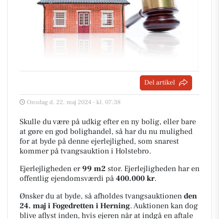
Del artikel
Onsdag d. 22. maj 2024 - kl. 07:38
Skulle du være på udkig efter en ny bolig, eller bare
at gøre en god bolighandel, så har du nu mulighed
for at byde på denne ejerlejlighed, som snarest
kommer på tvangsauktion i Holstebro.
Ejerlejligheden er
99 m2
stor
. Ejerlejligheden har en
offentlig ejendomsværdi på
400.000 kr
.
Ønsker du at byde, så afholdes tvangsauktionen
den
24. maj i Fogedretten i Herning
. Auktionen kan dog
blive aflyst inden, hvis ejeren når at indgå en aftale