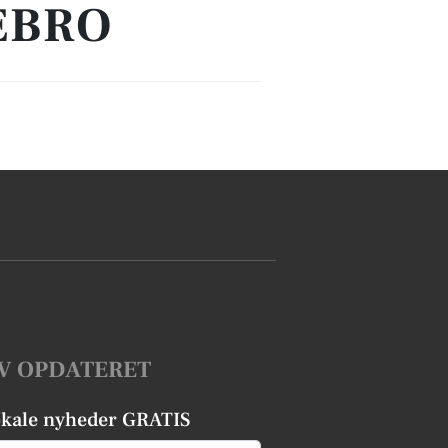
EBRO
V OPDATERET
okale nyheder GRATIS