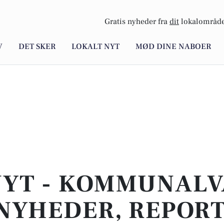
Gratis nyheder fra
dit
lokalområde
V
DET SKER
LOKALT NYT
MØD DINE NABOER
NYT - KOMMUNALVA
NYHEDER, REPOR