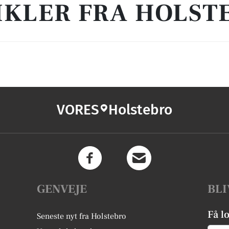
IKLER FRA HOLST
VORES
Holstebro
GENVEJE
BLI
Få l
Seneste nyt fra Holstebro