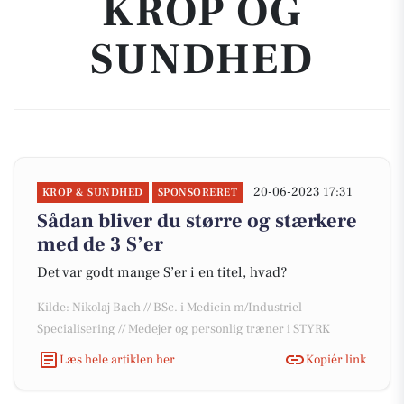
KROP OG
SUNDHED
20-06-2023 17:31
KROP & SUNDHED
SPONSORERET
Sådan bliver du større og stærkere
med de 3 S’er
Det var godt mange S’er i en titel, hvad?
Kilde: Nikolaj Bach // BSc. i Medicin m/Industriel
Specialisering // Medejer og personlig træner i STYRK
Læs hele artiklen her
Kopiér link