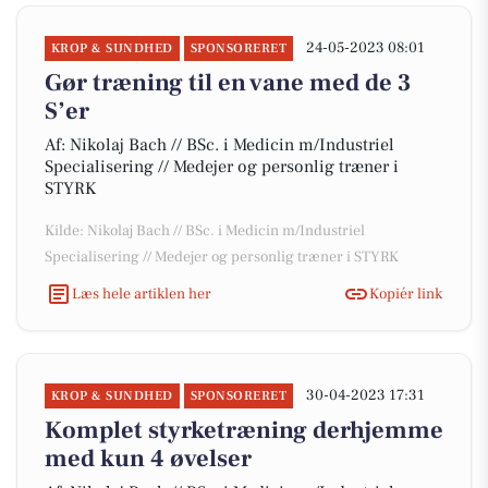
24-05-2023 08:01
KROP & SUNDHED
SPONSORERET
Gør træning til en vane med de 3
S’er
Af: Nikolaj Bach // BSc. i Medicin m/Industriel
Specialisering // Medejer og personlig træner i
STYRK
Kilde: Nikolaj Bach // BSc. i Medicin m/Industriel
Specialisering // Medejer og personlig træner i STYRK
Læs hele artiklen her
Kopiér link
30-04-2023 17:31
KROP & SUNDHED
SPONSORERET
Komplet styrketræning derhjemme
med kun 4 øvelser