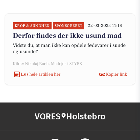
22-03-2023 11:18
KROP & SUNDHED
SPONSORERET
Derfor findes der ikke usund mad
Vidste du, at man ikke kan opdele fødevarer i sunde
og usunde?
Kilde: Nikolaj Bach, Medejer i STYRK
Læs hele artiklen her
Kopiér link
VORES
Holstebro