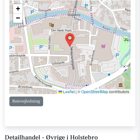
+
−
Leaflet
|
©
OpenStreetMap
contributors
Rutevejledning
Detailhandel - Øvrige i Holstebro