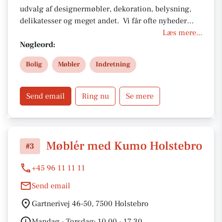
udvalg af designermøbler, dekoration, belysning,
delikatesser og meget andet. Vi får ofte nyheder
hjem, og vi arbejder hele tiden på at lave nye
Læs mere...
opstillinger, hvor vi kombinerer fine produkter fra
Nøgleord:
vores mange forskellige brands. Til vores
Bolig
Møbler
Indretning
opstillinger får vi inspiration fra årstiderne og de
trends, som ses indenfor boligindretning. Kig forbi
- vi glæder os til at se dig.
Send email
Ring nu
Se mere
Møblér med Kumo Holstebro
#3
+45 96 11 11 11
Send email
Gartnerivej 46-50, 7500 Holstebro
Mandag - Torsdag: 10.00 - 17.30