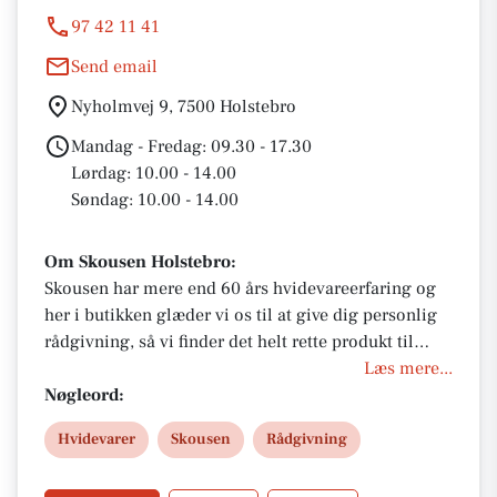
97 42 11 41
Send email
Nyholmvej 9, 7500 Holstebro
Mandag - Fredag: 09.30 - 17.30
Lørdag: 10.00 - 14.00
Søndag: 10.00 - 14.00
Om Skousen Holstebro:
Skousen har mere end 60 års hvidevareerfaring og
her i butikken glæder vi os til at give dig personlig
rådgivning, så vi finder det helt rette produkt til
netop dit behov. Og vi følger naturligvis din handel
Læs mere...
fra start til slut. Det er uanset om du mangler et
Nøgleord:
mindre produkt eller alle hvidevarer til dit nye
Hvidevarer
Skousen
Rådgivning
køkken.