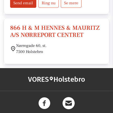
Send email
Ring nu
Se mere
866 H & M HENNES & MAURITZ
A/S NØRREPORT CENTRET
Nørregade 60, st.
7500 Holstebro
VORES
Holstebro