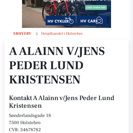
A Alainn v/Jens Peder Lund Kristensen
ERHVERV
Detailhandel i Holstebro
A ALAINN V/JENS
PEDER LUND
KRISTENSEN
Kontakt A Alainn v/Jens Peder Lund
Kristensen
Sønderlandsgade 18
7500 Holstebro
CVR: 34678782