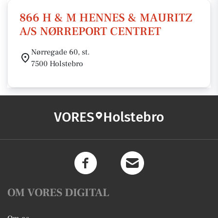
866 H & M HENNES & MAURITZ
A/S NØRREPORT CENTRET
Nørregade 60, st.
7500 Holstebro
VORES
Holstebro
OM VORES DIGITAL