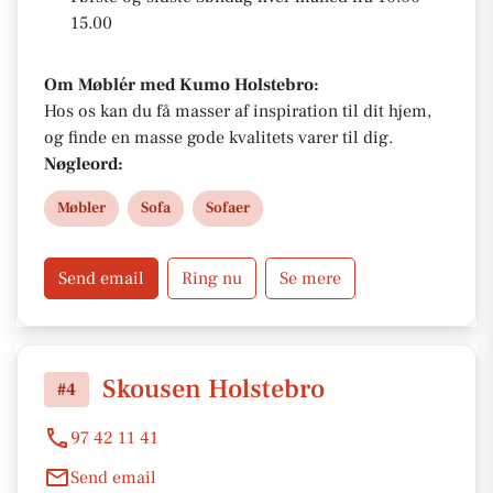
15.00
Om Møblér med Kumo Holstebro:
Hos os kan du få masser af inspiration til dit hjem,
og finde en masse gode kvalitets varer til dig.
Nøgleord:
Møbler
Sofa
Sofaer
Send email
Ring nu
Se mere
Skousen Holstebro
#4
97 42 11 41
Send email