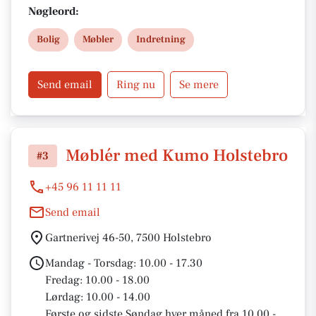
opstillinger, hvor vi kombinerer fine produkter fra
Nøgleord:
vores mange forskellige brands. Til vores
Bolig
Møbler
Indretning
opstillinger får vi inspiration fra årstiderne og de
trends, som ses indenfor boligindretning. Kig forbi
- vi glæder os til at se dig.
Send email
Ring nu
Se mere
Møblér med Kumo Holstebro
#3
+45 96 11 11 11
Send email
Gartnerivej 46-50, 7500 Holstebro
Mandag - Torsdag: 10.00 - 17.30
Fredag: 10.00 - 18.00
Lørdag: 10.00 - 14.00
Første og sidste Søndag hver måned fra 10.00 -