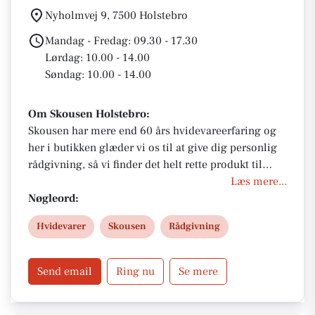
Nyholmvej 9, 7500 Holstebro
Mandag - Fredag: 09.30 - 17.30
Lørdag: 10.00 - 14.00
Søndag: 10.00 - 14.00
Om Skousen Holstebro:
Skousen har mere end 60 års hvidevareerfaring og
her i butikken glæder vi os til at give dig personlig
rådgivning, så vi finder det helt rette produkt til
netop dit behov. Og vi følger naturligvis din handel
Læs mere...
fra start til slut. Det er uanset om du mangler et
Nøgleord:
mindre produkt eller alle hvidevarer til dit nye
Hvidevarer
Skousen
Rådgivning
køkken.
Send email
Ring nu
Se mere