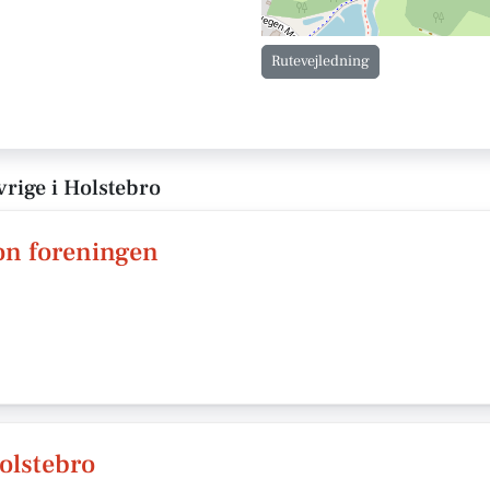
Rutevejledning
vrige i Holstebro
n foreningen
Holstebro