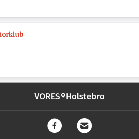
iorklub
VORES
Holstebro