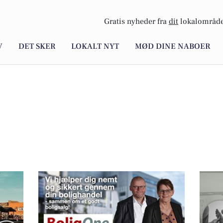
Gratis nyheder fra
dit
lokalområde
V
DET SKER
LOKALT NYT
MØD DINE NABOER