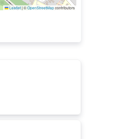
Leaflet
|
©
OpenStreetMap
contributors