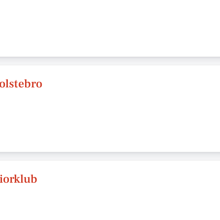
Holstebro
iorklub