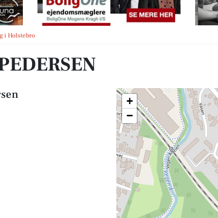
g i Holstebro
 PEDERSEN
rsen
+
−