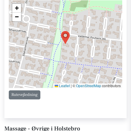
+
−
Leaflet
|
©
OpenStreetMap
contributors
Rutevejledning
Massage - Øvrige i Holstebro