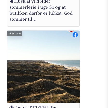
🔥Husk at vi holder
sommerferie i uge 31 og at
butikken derfor er lukket. God
sommer til...
24. juli 2026
🌟 Oplev TT23RHT fra