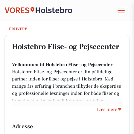
VORES
Holstebro
Holstebro Flise- og Pejsecenter
ERHVERV
Holstebro Flise- og Pejsecenter
Velkommen til Holstebro Flise- og Pejsecenter
Holstebro Flise- og Pejsecenter er din pålidelige
partner inden for fliser og pejse i Holstebro. Med
mange års erfaring i branchen tilbyder de ekspertise
og professionelle løsninger inden for både fliser og
brændeovne. De er kendt for deres grundige
rådgivning og kvalitetshåndværk, hvilket gør dem til
Læs mere
et oplagt valg for kunder, der søger både rådgivning
og montering. Uanset om du er på udkig efter en
Adresse
totalløsning på brænde- og pilleovne eller har brug