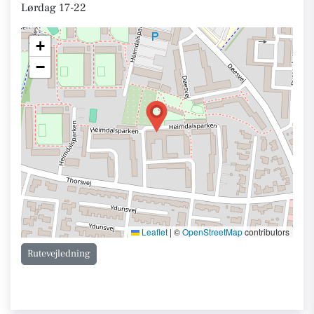
Lørdag 17-22
+
−
Leaflet
|
©
OpenStreetMap
contributors
Rutevejledning