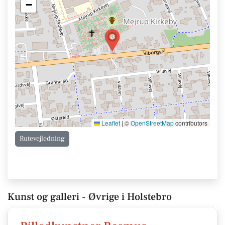
−
Leaflet
|
©
OpenStreetMap
contributors
Rutevejledning
Kunst og galleri - Øvrige i Holstebro