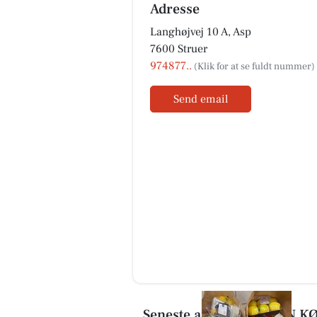
Adresse
Langhøjvej 10 A, Asp
7600 Struer
974877..
Send email
Seneste artikler om MIN 