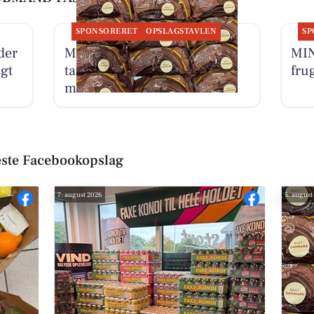
SPONSORERET
OPSLAGSTAVLEN
SP
der
MIN KØBMAND I ASP har ja
MIN
gt
tak-tilbud på chokolade
fru
måner til 18 kr
ste Facebookopslag
7. august 2026
5. august