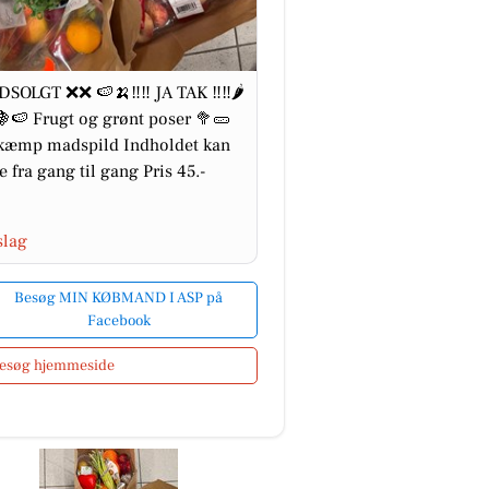
SOLGT ❌❌ 🍉🍌‼️‼️ JA TAK ‼️‼️🌶️
🍇🍉 Frugt og grønt poser 🥦🥒
kæmp madspild Indholdet kan
e fra gang til gang Pris 45.-
slag
Besøg MIN KØBMAND I ASP på
Facebook
esøg hjemmeside