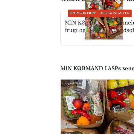
SPONSORERET
OPSLAGSTAVLEN
MIN KØBMAND I ASP mel
frugt og grønt-poser udsol
MIN KØBMAND I ASPs sene
7. august 2026