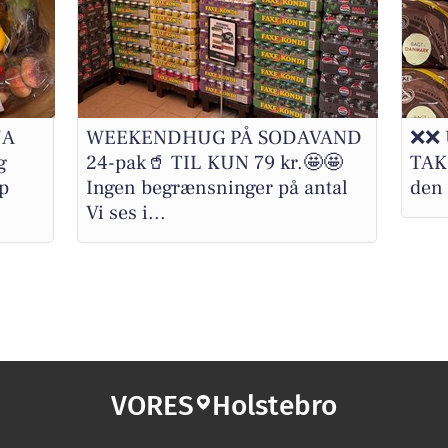
JA
WEEKENDHUG PÅ SODAVAND
❌❌ 
g
24-pak🥤 TIL KUN 79 kr.🤩🤩
TAK 
p
Ingen begrænsninger på antal
den 
Vi ses i...
VORES
Holstebro