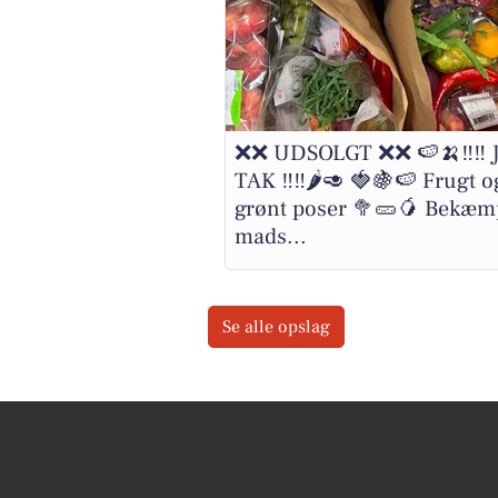
❌❌ UDSOLGT ❌❌ 🍉🍌‼️‼️ 
TAK ‼️‼️🌶️🥑 🍓🍇🍉 Frugt o
grønt poser 🥦🥒🥭 Bekæm
mads...
Se alle opslag