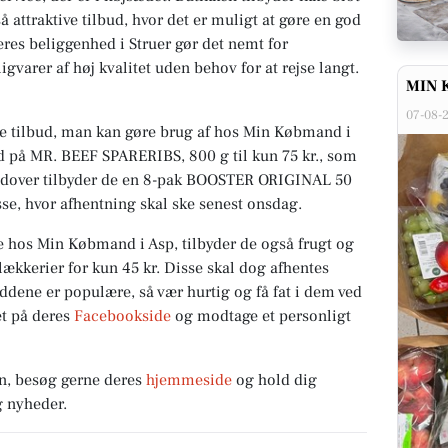
 attraktive tilbud, hvor det er muligt at gøre en god
es beliggenhed i Struer gør det nemt for
igvarer af høj kvalitet uden behov for at rejse langt.
MIN 
07-08-
ske tilbud, man kan gøre brug af hos Min Købmand i
bud på MR. BEEF SPARERIBS, 800 g til kun 75 kr., som
rudover tilbyder de en 8-pak BOOSTER ORIGINAL 50
asse, hvor afhentning skal ske senest onsdag.
 hos Min Købmand i Asp, tilbyder de også frugt og
lækkerier for kun 45 kr. Disse skal dog afhentes
uddene er populære, så vær hurtig og få fat i dem ved
et på deres
Facebookside
og modtage et personligt
n, besøg gerne deres
hjemmeside
og hold dig
g nyheder.