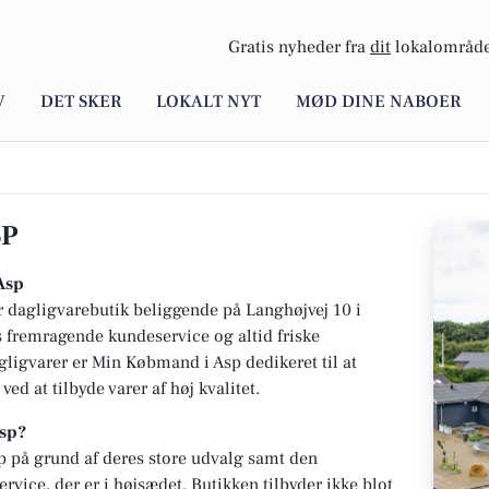
Gratis nyheder fra
dit
lokalområde
V
DET SKER
LOKALT NYT
MØD DINE NABOER
SP
Asp
dagligvarebutik beliggende på Langhøjvej 10 i
es fremragende kundeservice og altid friske
agligvarer er Min Købmand i Asp dedikeret til at
ed at tilbyde varer af høj kvalitet.
sp?
 på grund af deres store udvalg samt den
vice, der er i højsædet. Butikken tilbyder ikke blot