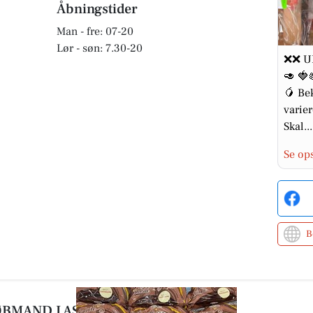
Åbningstider
Man - fre: 07-20
Lør - søn: 7.30-20
❌❌ UD
🥑 🍓
🥭 Be
varier
Skal...
Se op
B
KØBMAND I ASP