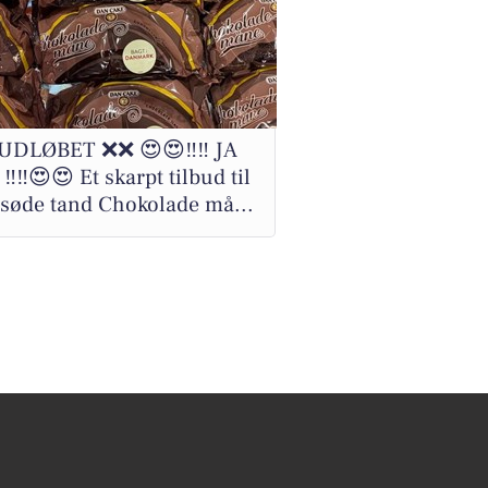
UDLØBET ❌❌ 😍😍‼️‼️ JA
‼️‼️😍😍 Et skarpt tilbud til
søde tand Chokolade må...