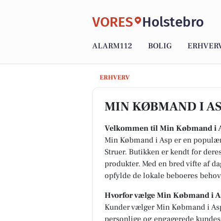
VORES
Holstebro
ALARM112
BOLIG
ERHVER
MIN KØBMAND I ASP
ERHVERV
MIN KØBMAND I A
Velkommen til Min Købmand i 
Min Købmand i Asp er en populær 
Struer. Butikken er kendt for der
produkter. Med en bred vifte af d
opfylde de lokale beboeres behov v
Hvorfor vælge Min Købmand i A
Kunder vælger Min Købmand i Asp
personlige og engagerede kundeser