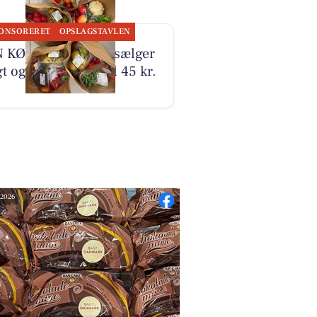
ONSORERET
OPSLAGSTAVLEN
 KØBMAND I ASP sælger
gt og grønt poser til 45 kr.
 2026