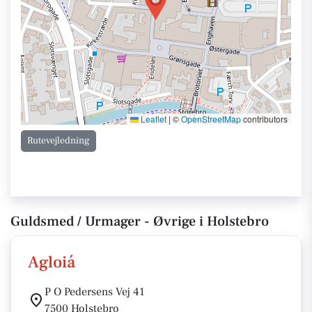
Leaflet
|
©
OpenStreetMap
contributors
Rutevejledning
Guldsmed / Urmager - Øvrige i Holstebro
Agloiá
P O Pedersens Vej 41
7500 Holstebro