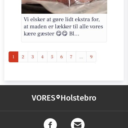
Vi elsker at gøre lidt ekstra for,
at maden er lækker til alle vores
kære gæster 😋😋 Bl...
1
2
3
4
5
6
7
...
9
VORES
Holstebro