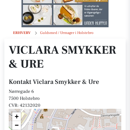
Viclara Smykker & Ure
ERHVERV
Guldsmed / Urmager i Holstebro
VICLARA SMYKKER
& URE
Kontakt Viclara Smykker & Ure
Nørregade 6
7500 Holstebro
CVR: 42132020
+
−