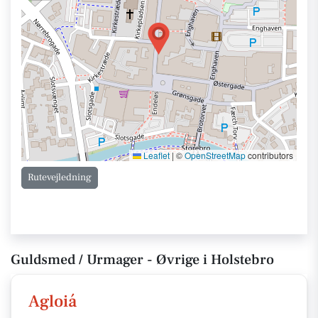
Leaflet
|
©
OpenStreetMap
contributors
Rutevejledning
Guldsmed / Urmager - Øvrige i Holstebro
Agloiá