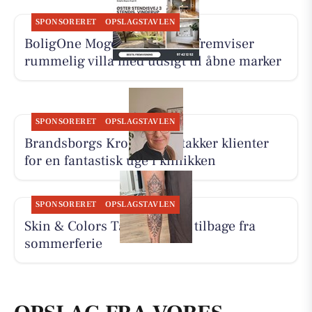
SPONSORERET
OPSLAGSTAVLEN
BoligOne Mogens Kragh I/S fremviser
rummelig villa med udsigt til åbne marker
SPONSORERET
OPSLAGSTAVLEN
Brandsborgs Kropsterapi takker klienter
for en fantastisk uge i klinikken
SPONSORERET
OPSLAGSTAVLEN
Skin & Colors Tattoo ApS er tilbage fra
sommerferie