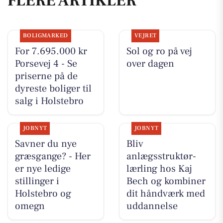
FLERE ARTIKLER
BOLIGMARKED
VEJRET
For 7.695.000 kr
Sol og ro på vej
Porsevej 4 - Se
over dagen
priserne på de
dyreste boliger til
salg i Holstebro
JOBNYT
JOBNYT
Savner du nye
Bliv
græsgange? - Her
anlægsstruktør-
er nye ledige
lærling hos Kaj
stillinger i
Bech og kombiner
Holstebro og
dit håndværk med
omegn
uddannelse