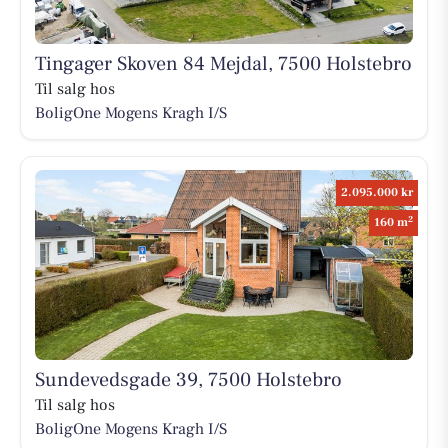
Tingager Skoven 84 Mejdal, 7500 Holstebro
Til salg hos
BoligOne Mogens Kragh I/S
2.095.000 kr
2
160 m
Sundevedsgade 39, 7500 Holstebro
Til salg hos
BoligOne Mogens Kragh I/S