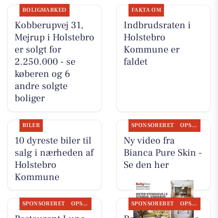
BOLIGMARKED
FAKTA OM
Kobberupvej 31,
Indbrudsraten i
Mejrup i Holstebro
Holstebro
er solgt for
Kommune er
2.250.000 - se
faldet
køberen og 6
andre solgte
boliger
BILER
SPONSORERET
OPSLAGSTAVLEN
10 dyreste biler til
Ny video fra
salg i nærheden af
Bianca Pure Skin -
Holstebro
Se den her
Kommune
SPONSORERET
OPSLAGSTAVLEN
SPONSORERET
OPSLAGSTAVLEN