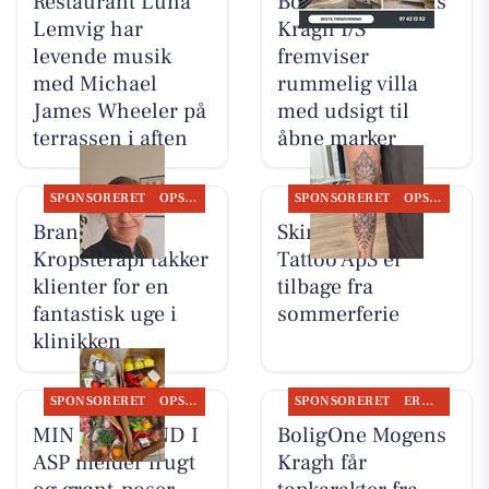
Restaurant Luna
BoligOne Mogens
Lemvig har
Kragh I/S
levende musik
fremviser
med Michael
rummelig villa
James Wheeler på
med udsigt til
terrassen i aften
åbne marker
SPONSORERET
OPSLAGSTAVLEN
SPONSORERET
OPSLAGSTAVLEN
Brandsborgs
Skin & Colors
Kropsterapi takker
Tattoo ApS er
klienter for en
tilbage fra
fantastisk uge i
sommerferie
klinikken
SPONSORERET
OPSLAGSTAVLEN
SPONSORERET
ERHVERV
MIN KØBMAND I
BoligOne Mogens
ASP melder frugt
Kragh får