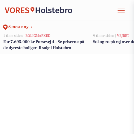
VORES
Holstebro
Seneste nyt ›
1 time siden |
BOLIGMARKED
9 timer siden |
VEJRET
For 7.695.000 kr Porsevej 4 - Se priserne på
Sol og ro på vej over 
de dyreste boliger til salg i Holstebro