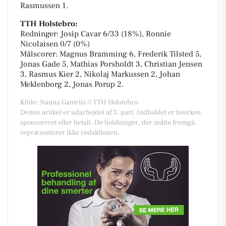
Rasmussen 1.
TTH Holstebro:
Redninger: Josip Cavar 6/33 (18%), Ronnie
Nicolaisen 0/7 (0%)
Målscorer: Magnus Bramming 6, Frederik Tilsted 5,
Jonas Gade 5, Mathias Porsholdt 3, Christian Jensen
3, Rasmus Kier 2, Nikolaj Markussen 2, Johan
Meklenborg 2, Jonas Porup 2.
Kilde: Nanna Gantriis // TTH Holstebro
Denne artikel er udarbejdet af 3. part. Indholdet er hverken
sponsoreret eller betalt. De holdninger, der måtte fremgå,
repræsenterer ikke redaktionen.