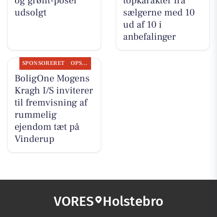
og grønt-poser
topkarakter fra
udsolgt
sælgerne med 10
ud af 10 i
anbefalinger
SPONSORERET
OPSLAGSTAVLEN
BoligOne Mogens
Kragh I/S inviterer
til fremvisning af
rummelig
ejendom tæt på
Vinderup
VORES
Holstebro