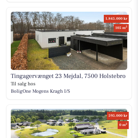
1.845.000 kr
2
105 m
Tingagervænget 23 Mejdal, 7500 Holstebro
Til salg hos
BoligOne Mogens Kragh I/S
595.000 kr
2
0 m