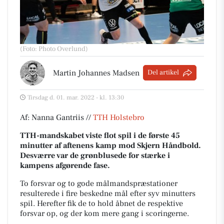
(Foto: Photo Overlund)
Martin Johannes Madsen
Del artikel
Tirsdag d. 01. mar. 2022 - kl. 13:30
Af: Nanna Gantriis //
TTH Holstebro
TTH-mandskabet viste flot spil i de første 45
minutter af aftenens kamp mod Skjern Håndbold.
Desværre var de grønblusede for stærke i
kampens afgørende fase.
To forsvar og to gode målmandspræstationer
resulterede i fire beskedne mål efter syv minutters
spil. Herefter fik de to hold åbnet de respektive
forsvar op, og der kom mere gang i scoringerne.