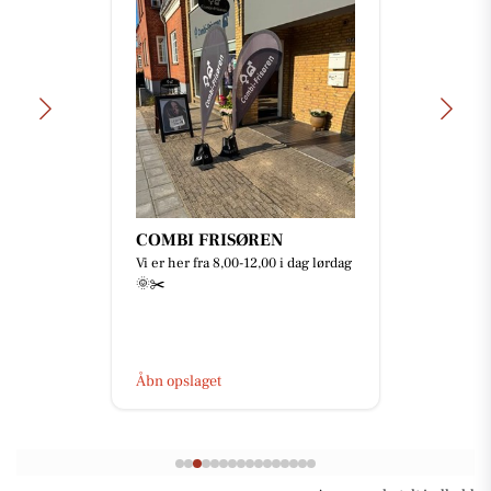
COMBI FRISØREN
Vi er her fra 8,00-12,00 i dag lørdag
🌞✂️
Åbn opslaget