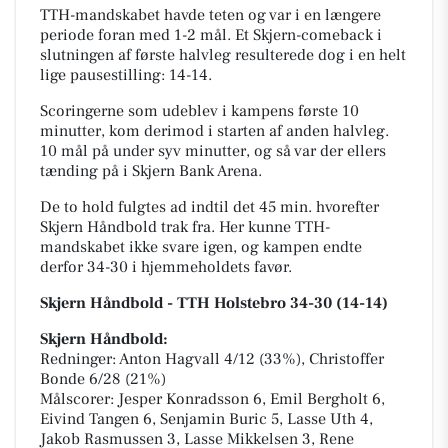
TTH-mandskabet havde teten og var i en længere
periode foran med 1-2 mål. Et Skjern-comeback i
slutningen af første halvleg resulterede dog i en helt
lige pausestilling: 14-14.
Scoringerne som udeblev i kampens første 10
minutter, kom derimod i starten af anden halvleg.
10 mål på under syv minutter, og så var der ellers
tænding på i Skjern Bank Arena.
De to hold fulgtes ad indtil det 45 min. hvorefter
Skjern Håndbold trak fra. Her kunne TTH-
mandskabet ikke svare igen, og kampen endte
derfor 34-30 i hjemmeholdets favør.
Skjern Håndbold - TTH Holstebro 34-30 (14-14)
Skjern Håndbold:
Redninger: Anton Hagvall 4/12 (33%), Christoffer
Bonde 6/28 (21%)
Målscorer: Jesper Konradsson 6, Emil Bergholt 6,
Eivind Tangen 6, Senjamin Buric 5, Lasse Uth 4,
Jakob Rasmussen 3, Lasse Mikkelsen 3, Rene