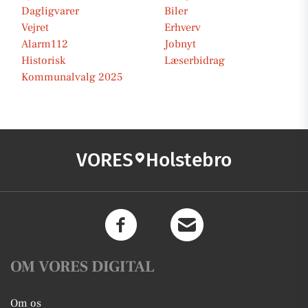
Dagligvarer
Biler
Vejret
Erhverv
Alarm112
Jobnyt
Historisk
Læserbidrag
Kommunalvalg 2025
VORES
Holstebro
OM VORES DIGITAL
Om os