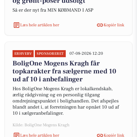
og grønt-poser udsolgt
Så er der nyt fra MIN KØBMAND I ASP
Læs hele artiklen her
Kopiér link
07-08-2026 12:20
ERHVERV
SPONSORERET
BoligOne Mogens Kragh får
topkarakter fra sælgerne med 10
ud af 10 i anbefalinger
Hos BoligOne Mogens Kragh er lokalkendskab,
ærlig rådgivning og en personlig tilgang
omdrejningspunktet i bolighandlen. Det afspejles
blandt andet i, at forretningen har opnået 10 ud af
10 i sælgeranbefalinger.
Kilde: BoligOne Mogens Kragh
Læs hele artiklen her
Kopiér link