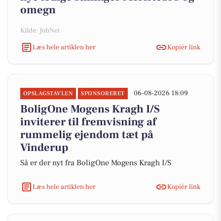
omegn
Kilde: JobNet
Læs hele artiklen her
Kopiér link
06-08-2026 18:09
OPSLAGSTAVLEN
SPONSORERET
BoligOne Mogens Kragh I/S
inviterer til fremvisning af
rummelig ejendom tæt på
Vinderup
Så er der nyt fra BoligOne Mogens Kragh I/S
Læs hele artiklen her
Kopiér link