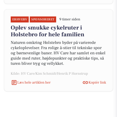
9 timer siden
ERHVERV
SPONSORERET
Oplev smukke cykelruter i
Holstebro for hele familien
Naturen omkring Holstebro byder på varierede
cykeloplevelser. Fra rolige å-stier til tekniske spor
og børnevenlige baner. HV Care har samlet en enkel
guide med ruter, højdepunkter og praktiske tips, så
turen bliver tryg og vellykket.
Kilde: HV Care/Kim Schmidt/Henrik P Hornstrup
Læs hele artiklen her
Kopiér link