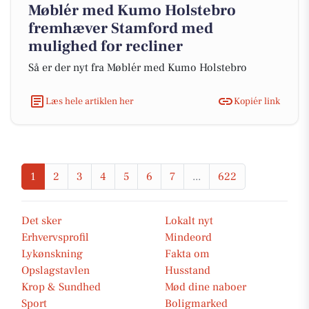
Møblér med Kumo Holstebro
fremhæver Stamford med
mulighed for recliner
Så er der nyt fra Møblér med Kumo Holstebro
Læs hele artiklen her
Kopiér link
1
2
3
4
5
6
7
...
622
Det sker
Lokalt nyt
Erhvervsprofil
Mindeord
Lykønskning
Fakta om
Opslagstavlen
Husstand
Krop & Sundhed
Mød dine naboer
Sport
Boligmarked