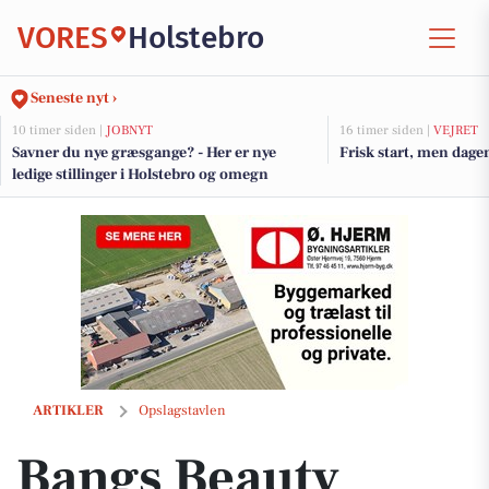
VORES
Holstebro
Seneste nyt ›
10 timer siden |
JOBNYT
16 timer siden |
VEJRET
Savner du nye græsgange? - Her er nye
Frisk start, men dage
ledige stillinger i Holstebro og omegn
Bangs Beauty tilbyder liftpakke med vipper og bryn til 649 kr.
ARTIKLER
Opslagstavlen
Bangs Beauty