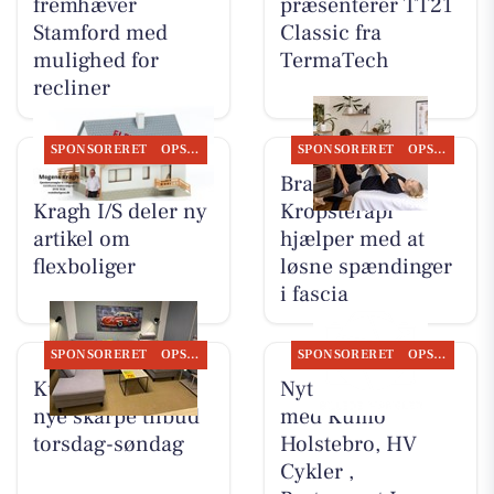
fremhæver
præsenterer TT21
Stamford med
Classic fra
mulighed for
TermaTech
recliner
SPONSORERET
OPSLAGSTAVLEN
SPONSORERET
OPSLAGSTAVLEN
BoligOne Mogens
Brandsborgs
Kragh I/S deler ny
Kropsterapi
artikel om
hjælper med at
flexboliger
løsne spændinger
i fascia
SPONSORERET
OPSLAGSTAVLEN
SPONSORERET
OPSLAGSTAVLEN
Kumo Outlet har
Nyt fra Møblér
nye skarpe tilbud
med Kumo
torsdag-søndag
Holstebro, HV
Cykler ,