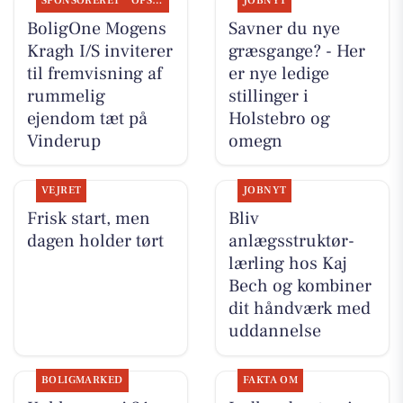
SPONSORERET
OPSLAGSTAVLEN
JOBNYT
BoligOne Mogens
Savner du nye
Kragh I/S inviterer
græsgange? - Her
til fremvisning af
er nye ledige
rummelig
stillinger i
ejendom tæt på
Holstebro og
Vinderup
omegn
VEJRET
JOBNYT
Frisk start, men
Bliv
dagen holder tørt
anlægsstruktør-
lærling hos Kaj
Bech og kombiner
dit håndværk med
uddannelse
BOLIGMARKED
FAKTA OM