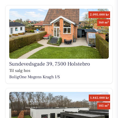
2.095.000 kr
2
160 m
Sundevedsgade 39, 7500 Holstebro
Til salg hos
BoligOne Mogens Kragh I/S
1.845.000 kr
2
105 m