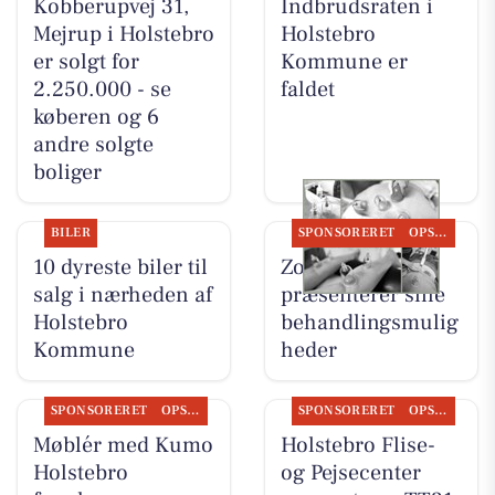
Kobberupvej 31,
Indbrudsraten i
Mejrup i Holstebro
Holstebro
er solgt for
Kommune er
2.250.000 - se
faldet
køberen og 6
andre solgte
boliger
BILER
SPONSORERET
OPSLAGSTAVLEN
10 dyreste biler til
Zones By Gitte
salg i nærheden af
præsenterer sine
Holstebro
behandlingsmulig
Kommune
heder
SPONSORERET
OPSLAGSTAVLEN
SPONSORERET
OPSLAGSTAVLEN
Møblér med Kumo
Holstebro Flise-
Holstebro
og Pejsecenter