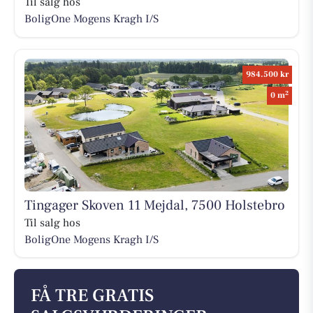
Til salg hos
BoligOne Mogens Kragh I/S
984.500 kr
2
0 m
Tingager Skoven 11 Mejdal, 7500 Holstebro
Til salg hos
BoligOne Mogens Kragh I/S
FÅ TRE GRATIS