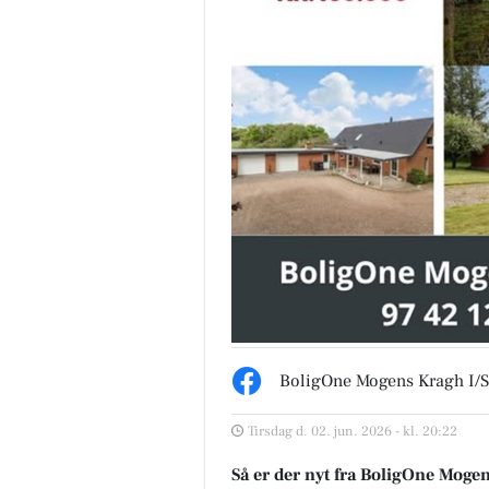
BoligOne Mogens Kragh I/S
Tirsdag d. 02. jun. 2026 - kl. 20:22
Så er der nyt fra BoligOne Moge