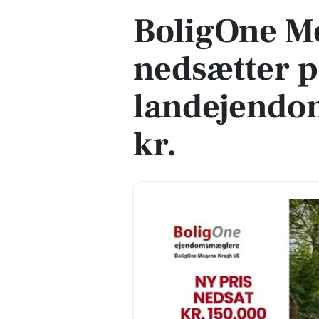
BoligOne M
nedsætter p
landejendo
kr.