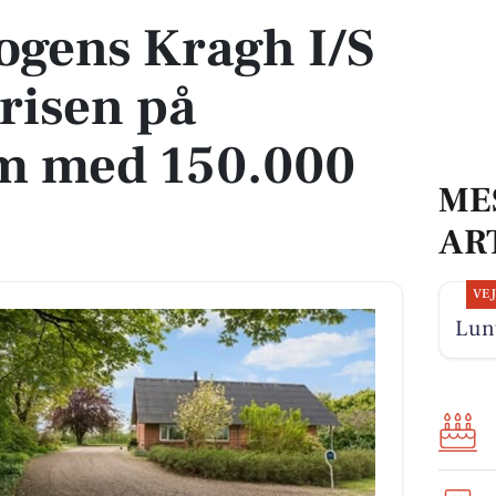
ogens Kragh I/S
risen på
m med 150.000
ME
AR
VE
Lunt