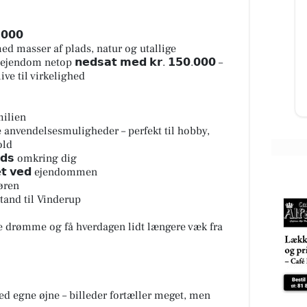
Kumo Outlet
Ugens nyeste skarpe tilbud fra
.𝟬𝟬𝟬
Kumo Outlet 🇩🇰 HUSK at vi står
ælge
d masser af plads, natur og utallige
klar med åbne arme og ene
din
om netop 𝗻𝗲𝗱𝘀𝗮𝘁 𝗺𝗲𝗱 𝗸𝗿. 𝟭𝟱𝟬.𝟬𝟬𝟬 –
fremragende tilbud HVER uge
uen
ve til virkelighed
torsd...
Åbn opslaget
milien
nge anvendelsesmuligheder – perfekt til hobby,
old
𝗮𝗱𝘀 omkring dig
æ𝘁 𝘃𝗲𝗱 ejendommen
døren
tand til Vinderup
abe drømme og få hverdagen lidt længere væk fra
egne øjne – billeder fortæller meget, men