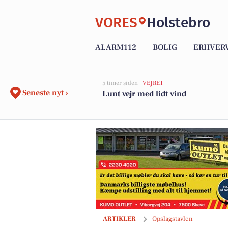
VORES
Holstebro
ALARM112
BOLIG
ERHVER
5 timer siden |
VEJRET
Seneste nyt ›
Lunt vejr med lidt vind
BoligOne Mogens Kragh I/S nedsætter 
ARTIKLER
Opslagstavlen