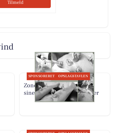
Tilmeld
vind
SPONSORERET
OPSLAGSTAVLEN
Zones By Gitte præsenterer
sine behandlingsmuligheder