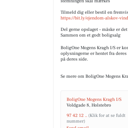
stemningen skal mærkes
Tilmeld dig eller bestil en fremvisni
https://bit.ly/ejendom-alskov-vin
Del gerne opslaget – måske er d
Sammen om et godt boligsalg
BoligOne Mogens Kragh I/S er k
oplysningerne er hentet fra deres
på deres side.
Se mere om BoligOne Mogens Krag
BoligOne Mogens Kragh I/S
Voldgade 8, Holstebro
97 42 12 ..
Send email