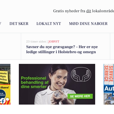
Gratis nyheder fra
dit
lokalområde
V
DET SKER
LOKALT NYT
MØD DINE NABOER
23 timer siden |
JOBNYT
Savner du nye græsgange? - Her er nye
ledige stillinger i Holstebro og omegn
prisen på landejendom med 150.000 kr.