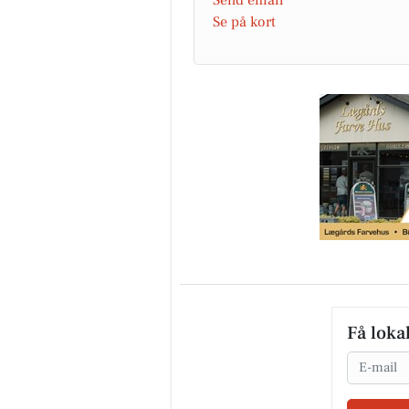
Se på kort
Få loka
Email