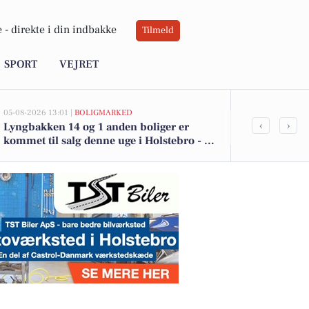
 -
direkte i din indbakke
Tilmeld
SPORT
VEJRET
05-08-2026 13:01 |
BOLIGMARKED
05-08-2026 13:01
‹
›
Lyngbakken 14 og 1 anden boliger er
Top 6 over dy
kommet til salg denne uge i Holstebro - se
Holstebro. P
boligerne her.