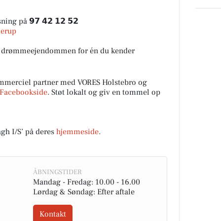
ng på 𝟵𝟳 𝟰𝟮 𝟭𝟮 𝟱𝟮
derup
et drømmeejendommen for én du kender
ommerciel partner med VORES Holstebro og
Facebookside
. Støt lokalt og giv en tommel op
h I/S’ på deres
hjemmeside
.
ÅBNINGSTIDER
Mandag - Fredag: 10.00 - 16.00
Lørdag & Søndag: Efter aftale
Kontakt