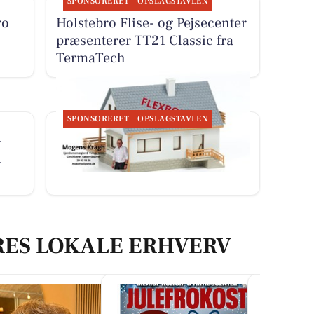
SPONSORERET
OPSLAGSTAVLEN
ro
Holstebro Flise- og Pejsecenter
præsenterer TT21 Classic fra
TermaTech
SPONSORERET
OPSLAGSTAVLEN
-
BoligOne Mogens Kragh I/S
i
deler ny artikel om flexboliger
RES LOKALE ERHVERV