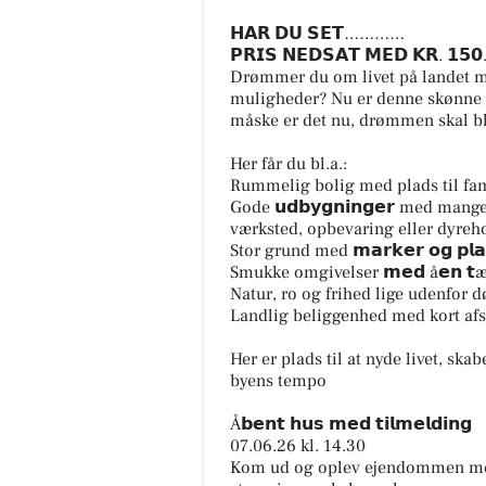
Møblér med Kumo
𝗛𝗔𝗥 𝗗𝗨 𝗦𝗘𝗧…………
Holstebro
𝗣𝗥𝗜𝗦 𝗡𝗘𝗗𝗦𝗔𝗧 𝗠𝗘𝗗 𝗞𝗥. 𝟭𝟱𝟬
Mere komfort? Det kan du tilv
Drømmer du om livet på landet me
med Stamford 🛋️ Sammensæt 
muligheder? Nu er denne skønne ejend
sofa, så den passer til både st
måske er det nu, drømmen skal bli
og hverdagen - med muli...
Her får du bl.a.:
Åbn opslaget
Rummelig bolig med plads til fa
Gode 𝘂𝗱𝗯𝘆𝗴𝗻𝗶𝗻𝗴𝗲𝗿 med ma
værksted, opbevaring eller dyreh
Stor grund med 𝗺𝗮𝗿𝗸𝗲𝗿 𝗼𝗴 𝗽𝗹
Smukke omgivelser 𝗺𝗲𝗱 å𝗲𝗻 𝘁
Natur, ro og frihed lige udenfor 
Landlig beliggenhed med kort afs
Her er plads til at nyde livet, sk
byens tempo
Å𝗯𝗲𝗻𝘁 𝗵𝘂𝘀 𝗺𝗲𝗱 𝘁𝗶𝗹𝗺𝗲𝗹𝗱𝗶𝗻𝗴
07.06.26 kl. 14.30
Kom ud og oplev ejendommen med 