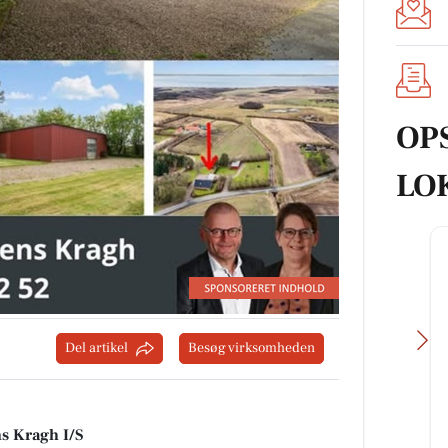
OP
LO
Del artikel
Besøg virksomheden
ns Kragh I/S