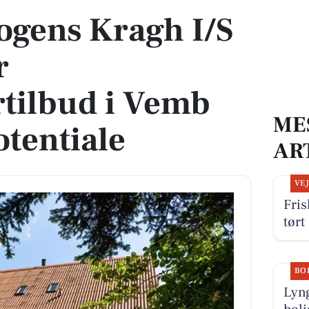
ogens Kragh I/S
r
tilbud i Vemb
ME
otentiale
AR
VE
Fris
tørt
BO
Lyn