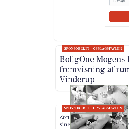
SPONSORERET
OPSLAGSTAVLEN
BoligOne Mogens Kr
fremvisning af ru
Vinderup
SPONSORERET
OPSLAGSTAVLEN
Zones By Gitte præsenterer
sine behandlingsmulighed