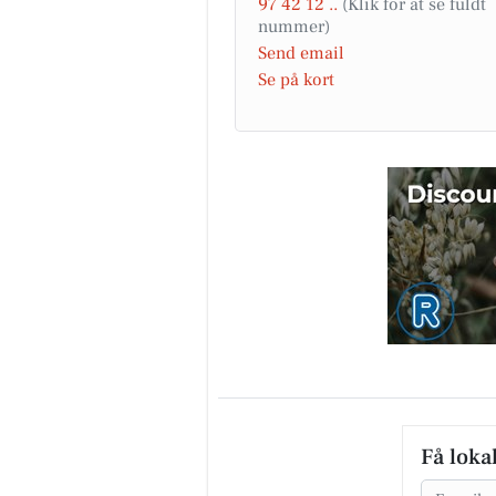
97 42 12 ..
Send email
Se på kort
Få loka
Email