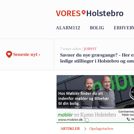
VORES
Holstebro
ALARM112
BOLIG
ERHVER
7 timer siden |
JOBNYT
Seneste nyt ›
Savner du nye græsgange? - Her e
ledige stillinger i Holstebro og o
BoligOne Mogens Kragh I/S præsentere
ARTIKLER
Opslagstavlen