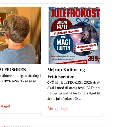
p Kultur- og
Zones By Gitte
MEJDAL 
Blot en lille præsentation af
🚗📚 Er bilen
dscenter
behandlingsmuligheder hos mig
Sommerferien
 JULEFROKOST 2026 🎄🎉
😉 Jeg får ofte spørgsmålet om,
og for mange
ed til årets fest? 🤩 Der er
hvilke behandlinger jeg udøver
skolestart, st
u åbent for billetsalget til
m...
lefrokost 🥳 ...
Åbn opslage
Åbn opslaget
slaget