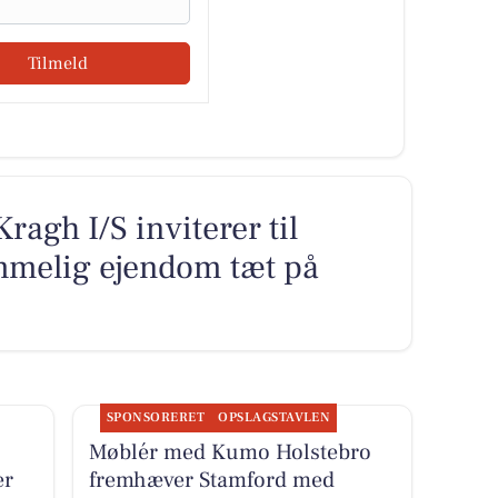
Tilmeld
agh I/S inviterer til
mmelig ejendom tæt på
SPONSORERET
OPSLAGSTAVLEN
Møblér med Kumo Holstebro
er
fremhæver Stamford med