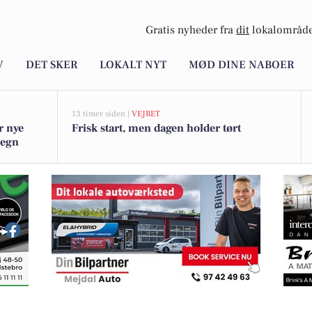
Gratis nyheder fra
dit
lokalområde
V
DET SKER
LOKALT NYT
MØD DINE NABOER
13 timer siden |
VEJRET
r nye
Frisk start, men dagen holder tørt
megn
r håndværkertilbud i Vemb med stort potentiale