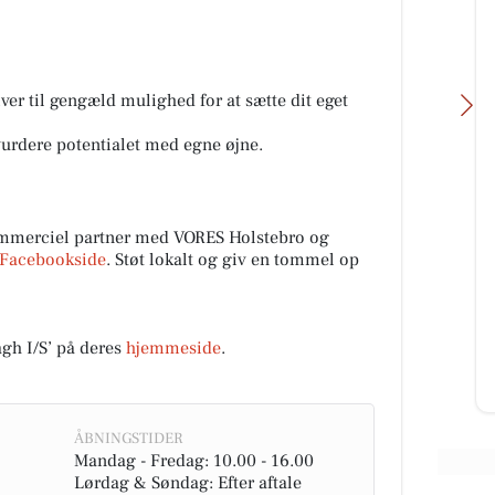
ver til gengæld mulighed for at sætte dit eget
vurdere potentialet med egne øjne.
Kumo Outlet
ommerciel partner med VORES Holstebro og
Facebookside
. Støt lokalt og giv en tommel op
Ugens nyeste skarpe tilbud fra
Kumo Outlet 🇩🇰 HUSK at vi står
ælge
klar med åbne arme og ene
din
fremragende tilbud HVER uge
uen
torsd...
h I/S’ på deres
hjemmeside
.
Åbn opslaget
ÅBNINGSTIDER
Mandag - Fredag: 10.00 - 16.00
Lørdag & Søndag: Efter aftale