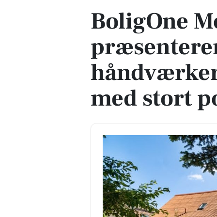
BoligOne M
præsentere
håndværker
med stort p