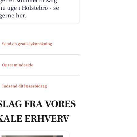
ger er kommet til salg
e uge i Holstebro - se
gerne her.
Send en gratis lykønskning
Opret mindeside
Indsend dit læserbidrag
SLAG FRA VORES
KALE ERHVERV