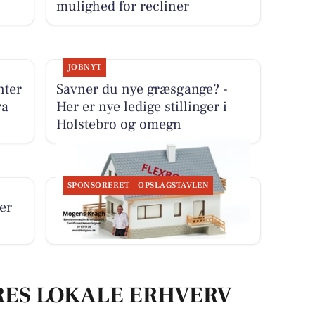
mulighed for recliner
JOBNYT
nter
Savner du nye græsgange? -
ra
Her er nye ledige stillinger i
Holstebro og omegn
SPONSORERET
OPSLAGSTAVLEN
er
BoligOne Mogens Kragh I/S
deler ny artikel om flexboliger
RES LOKALE ERHVERV