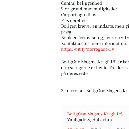
Central beliggenhed
Stor grund med muligheder
Carport og udhus
Pris derefter
Boligen kræver en indsats, men gi
præg.
Book en fremvisning, hvis du vil 
Kontakt os for mere information.
https://bit.ly/nørregade-39
Møblér med Kumo
BoligOne Mogens Kragh I/S er k
oplysningerne er hentet fra deres
Holstebro
på deres side.
Mere komfort? Det kan du tilv
med Stamford 🛋️ Sammensæt 
sofa, så den passer til både st
Se mere om BoligOne Mogens Krag
og hverdagen - med muli...
Åbn opslaget
BoligOne Mogens Kragh I/S
Voldgade 8, Holstebro