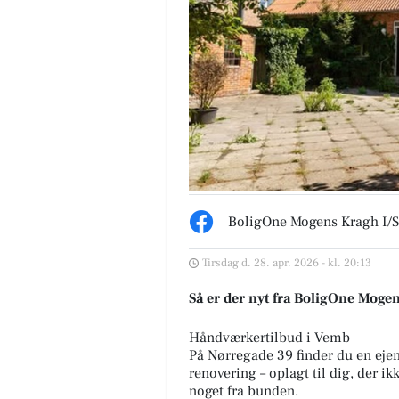
BoligOne Mogens Kragh I/S
Tirsdag d. 28. apr. 2026 - kl. 20:13
Så er der nyt fra BoligOne Moge
Håndværkertilbud i Vemb
På Nørregade 39 finder du en e
renovering – oplagt til dig, der ik
noget fra bunden.