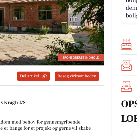
boli
denn
boli
Del artikel
Besøg virksomheden
OP
ns Kragh I/S
LO
jendom med behov for gennemgribende
ke er bange for et projekt og gerne vil skabe