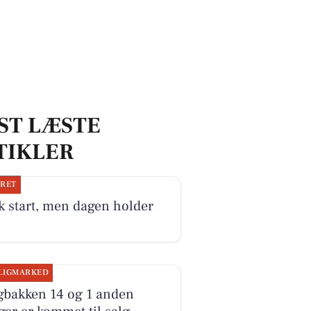
ST LÆSTE
TIKLER
JRET
k start, men dagen holder
LIGMARKED
gbakken 14 og 1 anden