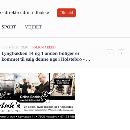
 -
direkte i din indbakke
Tilmeld
SPORT
VEJRET
05-08-2026 13:01 |
BOLIGMARKED
05-08-2026 13:01
‹
›
Lyngbakken 14 og 1 anden boliger er
Top 6 over dy
kommet til salg denne uge i Holstebro - se
Holstebro. P
boligerne her.