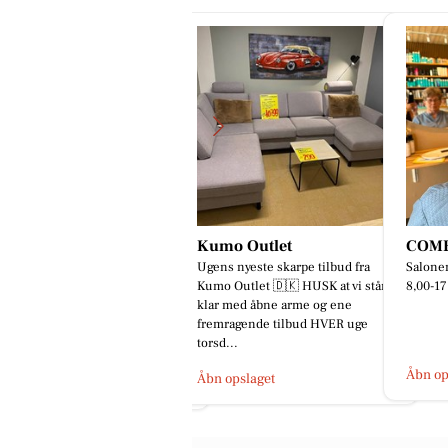
umo Outlet
COMBI FRISØREN
Mejru
ens nyeste skarpe tilbud fra
Salonen åbner i morgen tirsdag kl
Friti
mo Outlet 🇩🇰 HUSK at vi står
8,00-17,00☎️97424795 ✂️✂️✂️
🥳🎅🏻
ar med åbne arme og ene
Skal I m
remragende tilbud HVER uge
netop n
rsd...
årets ju
Åbn opslaget
bn opslaget
Åbn op