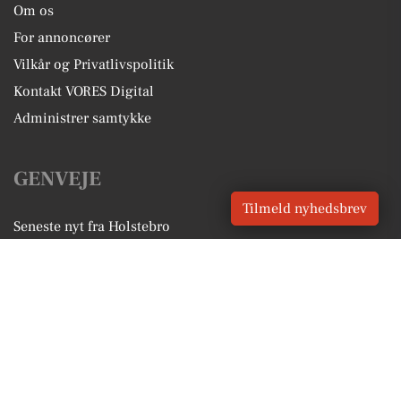
Om os
For annoncører
Vilkår og Privatlivspolitik
Kontakt VORES Digital
Administrer samtykke
GENVEJE
Tilmeld nyhedsbrev
Seneste nyt fra Holstebro
Vores lokale erhverv
Kalenderen for Holstebro
Fakta om Holstebro
Erhvervsartikler
Holstebro Kommune
Få en gratis salgsvurdering