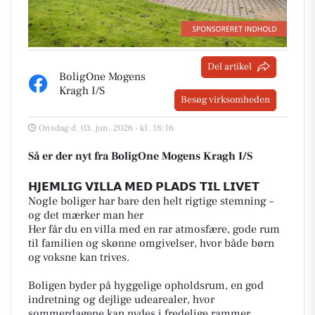
Del artikel
BoligOne Mogens
Kragh I/S
Besøg virksomheden
Onsdag d. 03. jun. 2026 - kl. 18:16
Så er der nyt fra BoligOne Mogens Kragh I/S
𝗛𝗝𝗘𝗠𝗟𝗜𝗚 𝗩𝗜𝗟𝗟𝗔 𝗠𝗘𝗗 𝗣𝗟𝗔𝗗𝗦 𝗧𝗜𝗟 𝗟𝗜𝗩𝗘𝗧
Nogle boliger har bare den helt rigtige stemning –
og det mærker man her
Her får du en villa med en rar atmosfære, gode rum
til familien og skønne omgivelser, hvor både børn
og voksne kan trives.
Boligen byder på hyggelige opholdsrum, en god
indretning og dejlige udearealer, hvor
sommerdagene kan nydes i fredelige rammer