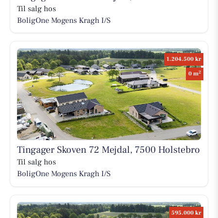
Til salg hos
BoligOne Mogens Kragh I/S
1.204.500 kr
2
0 m
Tingager Skoven 72 Mejdal, 7500 Holstebro
Til salg hos
BoligOne Mogens Kragh I/S
595.000 kr