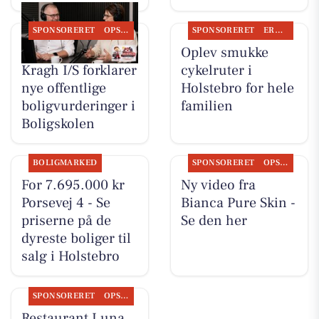
SPONSORERET
OPSLAGSTAVLEN
SPONSORERET
ERHVERV
BoligOne Mogens
Oplev smukke
Kragh I/S forklarer
cykelruter i
nye offentlige
Holstebro for hele
boligvurderinger i
familien
Boligskolen
BOLIGMARKED
SPONSORERET
OPSLAGSTAVLEN
For 7.695.000 kr
Ny video fra
Porsevej 4 - Se
Bianca Pure Skin -
priserne på de
Se den her
dyreste boliger til
salg i Holstebro
SPONSORERET
OPSLAGSTAVLEN
Restaurant Luna