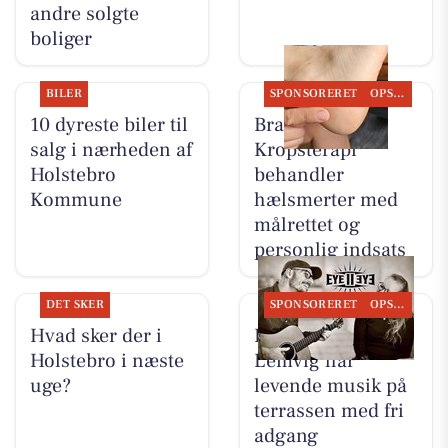
andre solgte
boliger
BILER
SPONSORERET
OPSLAGSTAVLEN
10 dyreste biler til
Brandsborgs
salg i nærheden af
Kropsterapi
Holstebro
behandler
Kommune
hælsmerter med
målrettet og
personlig indsats
DET SKER
SPONSORERET
OPSLAGSTAVLEN
Hvad sker der i
Restaurant Luna
Holstebro i næste
Lemvig har
uge?
levende musik på
terrassen med fri
adgang