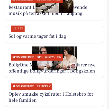
Restaurant Luna Lemvig har levende
musik på terrassen med fri adgang
VEJRET
Sol og varme tager fat i dag
SPONSORERET
OPSLAGSTAVLEN
BoligOne Mogens Kragh I/S forklarer nye
offentlige boligvurderinger i Boligskolen
SPONSORERET
ERHVERV
Oplev smukke cykelruter i Holstebro for
hele familien