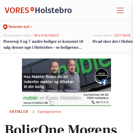
VORES
Holstebro
Seneste nyt ›
59 minutter siden |
BOLIGMARKED
1 time siden |
DET SKER
Porsevej 4 og 7 andre boliger er kommet til
Hvad sker der i Holst
salg denne uge i Holstebro - se boligerne
her.
BoligOne Mogens Kragh I/S præsenterer hjemlig villa med plads til li
ARTIKLER
Opslagstavlen
BoligOne Mogens