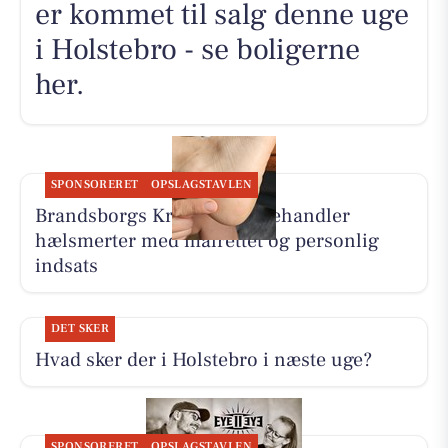
er kommet til salg denne uge
i Holstebro - se boligerne
her.
SPONSORERET
OPSLAGSTAVLEN
Brandsborgs Kropsterapi behandler
hælsmerter med målrettet og personlig
indsats
DET SKER
Hvad sker der i Holstebro i næste uge?
SPONSORERET
OPSLAGSTAVLEN