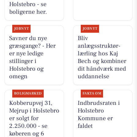
Holstebro - se
boligerne her.
JOBNYT
JOBNYT
Savner du nye
Bliv
græsgange? - Her
anlægsstruktør-
er nye ledige
lærling hos Kaj
stillinger i
Bech og kombiner
Holstebro og
dit håndværk med
omegn
uddannelse
BOLIGMARKED
FAKTA OM
Kobberupvej 31,
Indbrudsraten i
Mejrup i Holstebro
Holstebro
er solgt for
Kommune er
2.250.000 - se
faldet
køberen og 6