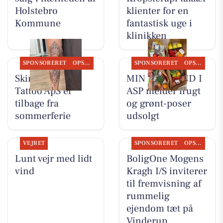
Holstebro
klienter for en
Kommune
fantastisk uge i
klinikken
SPONSORERET
OPSLAGSTAVLEN
SPONSORERET
OPSLAGSTAVLEN
Skin & Colors
MIN KØBMAND I
Tattoo ApS er
ASP melder frugt
tilbage fra
og grønt-poser
sommerferie
udsolgt
VEJRET
SPONSORERET
OPSLAGSTAVLEN
Lunt vejr med lidt
BoligOne Mogens
vind
Kragh I/S inviterer
til fremvisning af
rummelig
ejendom tæt på
Vinderup