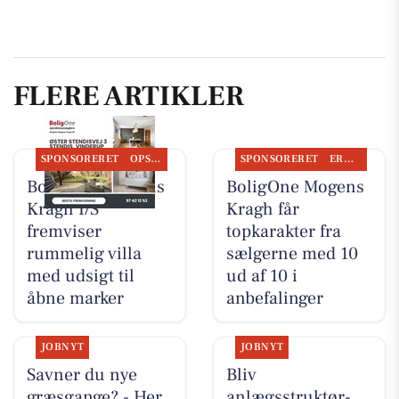
FLERE ARTIKLER
SPONSORERET
OPSLAGSTAVLEN
SPONSORERET
ERHVERV
BoligOne Mogens
BoligOne Mogens
Kragh I/S
Kragh får
fremviser
topkarakter fra
rummelig villa
sælgerne med 10
med udsigt til
ud af 10 i
åbne marker
anbefalinger
JOBNYT
JOBNYT
Savner du nye
Bliv
græsgange? - Her
anlægsstruktør-