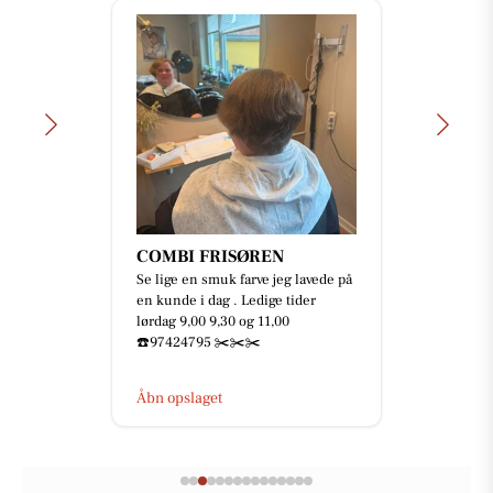
COMBI FRISØREN
Se lige en smuk farve jeg lavede på
en kunde i dag . Ledige tider
lørdag 9,00 9,30 og 11,00
☎️97424795 ✂️✂️✂️
Åbn opslaget