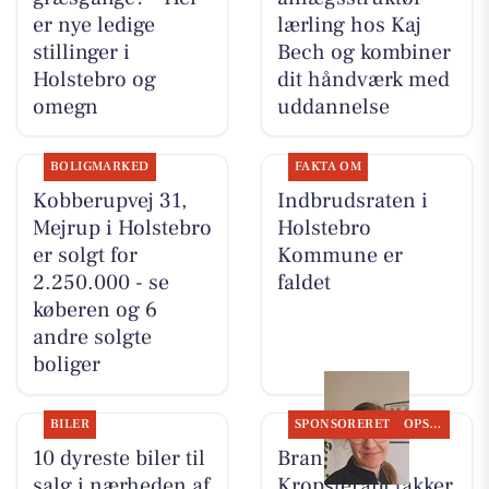
er nye ledige
lærling hos Kaj
stillinger i
Bech og kombiner
Holstebro og
dit håndværk med
omegn
uddannelse
BOLIGMARKED
FAKTA OM
Kobberupvej 31,
Indbrudsraten i
Mejrup i Holstebro
Holstebro
er solgt for
Kommune er
2.250.000 - se
faldet
køberen og 6
andre solgte
boliger
BILER
SPONSORERET
OPSLAGSTAVLEN
10 dyreste biler til
Brandsborgs
salg i nærheden af
Kropsterapi takker