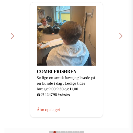
COMBI FRISØREN
Se lige en smuk farve jeg lavede på
en kunde i dag . Ledige tider
lørdag 9,00 9,30 og 11,00
☎️97424795 ✂️✂️✂️
Åbn opslaget