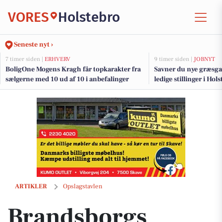
VORES
Holstebro
Seneste nyt ›
7 timer siden |
ERHVERV
9 timer siden |
JOBNYT
BoligOne Mogens Kragh får topkarakter fra
Savner du nye græsga
sælgerne med 10 ud af 10 i anbefalinger
ledige stillinger i Ho
Brandsborgs Kropsterapi takker for opbakningen
ARTIKLER
Opslagstavlen
Brandsborgs