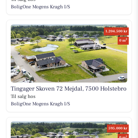
BoligOne Mogens Kragh I/S
1.204.500 kr
2
0 m
Tingager Skoven 72 Mejdal, 7500 Holstebro
Til salg hos
BoligOne Mogens Kragh I/S
595.000 kr
2
0 m