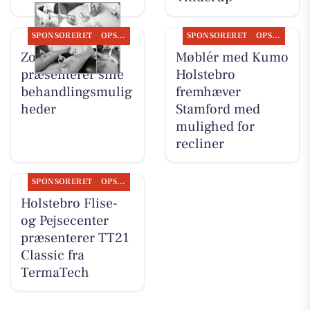
SPONSORERET
OPSLAGSTAVLEN
SPONSORERET
OPSLAGSTAVLEN
Zones By Gitte
Møblér med Kumo
præsenterer sine
Holstebro
behandlingsmulig
fremhæver
heder
Stamford med
mulighed for
recliner
SPONSORERET
OPSLAGSTAVLEN
Holstebro Flise-
og Pejsecenter
præsenterer TT21
Classic fra
TermaTech