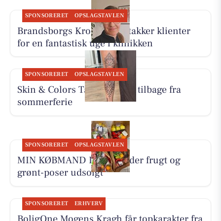
SPONSORERET
OPSLAGSTAVLEN
Brandsborgs Kropsterapi takker klienter
for en fantastisk uge i klinikken
SPONSORERET
OPSLAGSTAVLEN
Skin & Colors Tattoo ApS er tilbage fra
sommerferie
SPONSORERET
OPSLAGSTAVLEN
MIN KØBMAND I ASP melder frugt og
grønt-poser udsolgt
SPONSORERET
ERHVERV
BoligOne Mogens Kragh får topkarakter fra