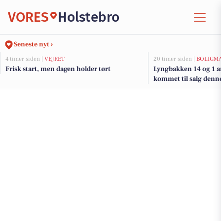
VORES
Holstebro
Seneste nyt ›
4 timer siden |
VEJRET
20 timer siden |
BOLIGM
Frisk start, men dagen holder tørt
Lyngbakken 14 og 1 a
kommet til salg denne
boligerne her.