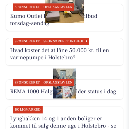
SPONSORERET
OPSLAGSTAVLEN
Kumo Outlet har nye skarpe tilbud
torsdag-søndag
SPONSORERET
SPONSORERET INDHOLD
Hvad koster det at låne 50.000 kr. til en
varmepumpe i Holstebro?
SPONSORERET
OPSLAGSTAVLEN
REMA 1000 Halgårdvej holder status i dag
BOLIGMARKED
Lyngbakken 14 og 1 anden boliger er
kommet til salg denne uge i Holstebro - se