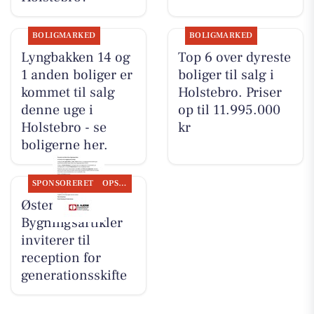
BOLIGMARKED
BOLIGMARKED
Lyngbakken 14 og
Top 6 over dyreste
1 anden boliger er
boliger til salg i
kommet til salg
Holstebro. Priser
denne uge i
op til 11.995.000
Holstebro - se
kr
boligerne her.
SPONSORERET
OPSLAGSTAVLEN
Øster Hjerm
Bygningsartikler
inviterer til
reception for
generationsskifte