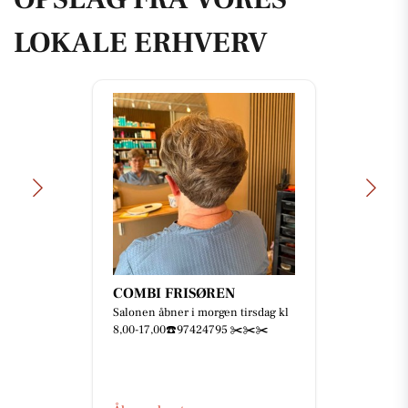
LOKALE ERHVERV
COMBI FRISØREN
Salonen åbner i morgen tirsdag kl
8,00-17,00☎️97424795 ✂️✂️✂️