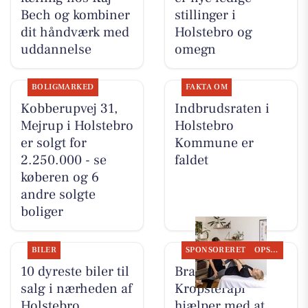
Bech og kombiner
stillinger i
dit håndværk med
Holstebro og
uddannelse
omegn
BOLIGMARKED
FAKTA OM
Kobberupvej 31,
Indbrudsraten i
Mejrup i Holstebro
Holstebro
er solgt for
Kommune er
2.250.000 - se
faldet
køberen og 6
andre solgte
boliger
BILER
SPONSORERET
OPSLAGSTAVLEN
10 dyreste biler til
Brandsborgs
salg i nærheden af
Kropsterapi
Holstebro
hjælper med at