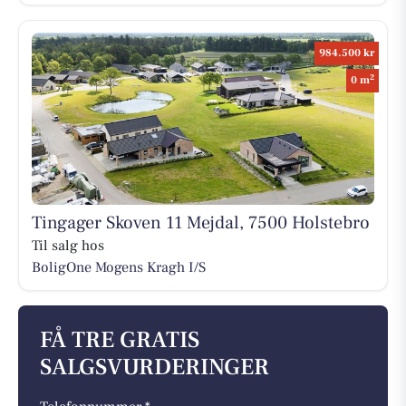
984.500 kr
2
0 m
Tingager Skoven 11 Mejdal, 7500 Holstebro
Til salg hos
BoligOne Mogens Kragh I/S
FÅ TRE GRATIS
SALGSVURDERINGER