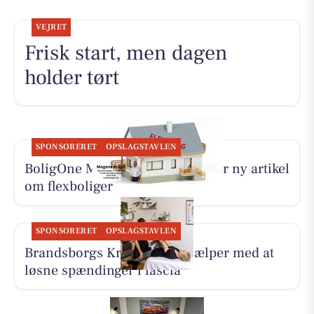
VEJRET
Frisk start, men dagen
holder tørt
SPONSORERET
OPSLAGSTAVLEN
BoligOne Mogens Kragh I/S deler ny artikel
om flexboliger
SPONSORERET
OPSLAGSTAVLEN
Brandsborgs Kropsterapi hjælper med at
løsne spændinger i fascia