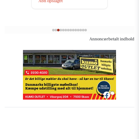
Åbn opslaget
Annoncørbetalt indhold