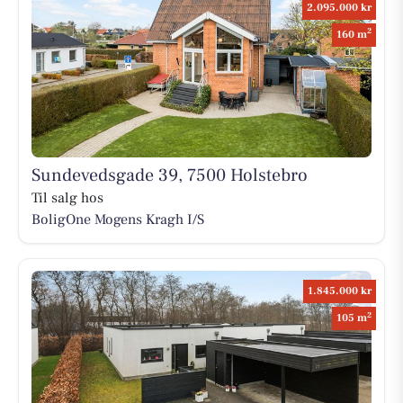
2.095.000 kr
2
160 m
Sundevedsgade 39, 7500 Holstebro
Til salg hos
BoligOne Mogens Kragh I/S
1.845.000 kr
2
105 m