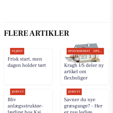
FLERE ARTIKLER
VEJRET
SPONSORERET
OPSLAGSTAVLEN
Frisk start, men
BoligOne Mogens
dagen holder tørt
Kragh I/S deler ny
artikel om
flexboliger
JOBNYT
JOBNYT
Bliv
Savner du nye
anlægsstruktør-
græsgange? - Her
lærling hos Kaj
er nye ledige