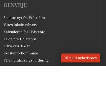
GENVEJE
Seneste nyt fra Holstebro
Vores lokale erhverv
Kalenderen for Holstebro
Fakta om Holstebro
Erhvervsartikler
Holstebro Kommune
Tilmeld nyhedsbrev
Få en gratis salgsvurdering
Sponsoreret indhold
Vores Digital © 2026
Kontakt VORES Digital
CVR: 41179082