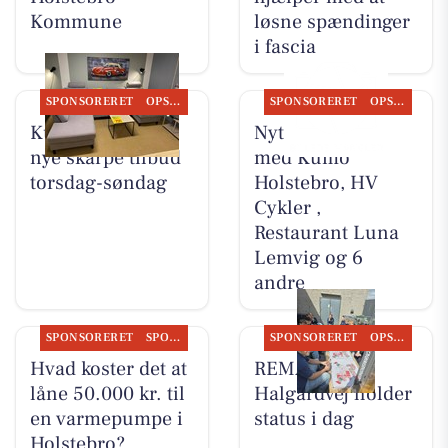
Kommune
løsne spændinger
i fascia
SPONSORERET
OPSLAGSTAVLEN
SPONSORERET
OPSLAGSTAVLEN
Kumo Outlet har
Nyt fra Møblér
nye skarpe tilbud
med Kumo
torsdag-søndag
Holstebro, HV
Cykler ,
Restaurant Luna
Lemvig og 6
andre
SPONSORERET
SPONSORERET INDHOLD
SPONSORERET
OPSLAGSTAVLEN
Hvad koster det at
REMA 1000
låne 50.000 kr. til
Halgårdvej holder
en varmepumpe i
status i dag
Holstebro?