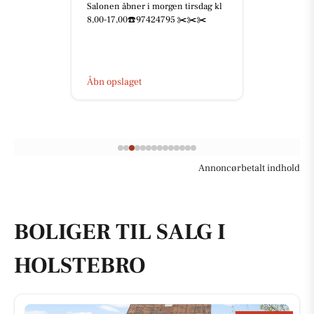
Salonen åbner i morgen tirsdag kl
8,00-17,00☎️97424795 ✂️✂️✂️
Åbn opslaget
Annoncørbetalt indhold
BOLIGER TIL SALG I
HOLSTEBRO