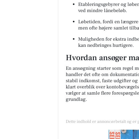
Etableringsgebyrer og løben
ved mindre lånebeløb.
Løbetiden, fordi en længere 
men ofte højere samlet tilb
Muligheden for ekstra indbe
kan nedbringes hurtigere.
Hvordan ansøger ma
En ansøgning starter som regel me
handler det ofte om dokumentation
stabil indkomst, faste udgifter og
klart overblik over kontobevægel
vælger at samle flere forespørgs
grundlag.
Dette indhold er annoncørbetalt og er