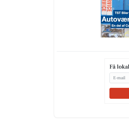
Få loka
Email