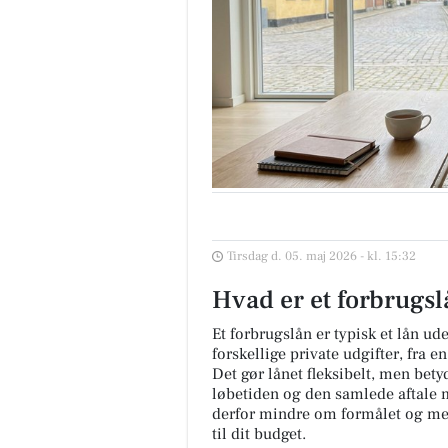
Tirsdag d. 05. maj 2026 - kl. 15:32
Hvad er et forbrugs
Et forbrugslån er typisk et lån ud
forskellige private udgifter, fra 
Det gør lånet fleksibelt, men bety
løbetiden og den samlede aftale 
derfor mindre om formålet og mer
til dit budget.