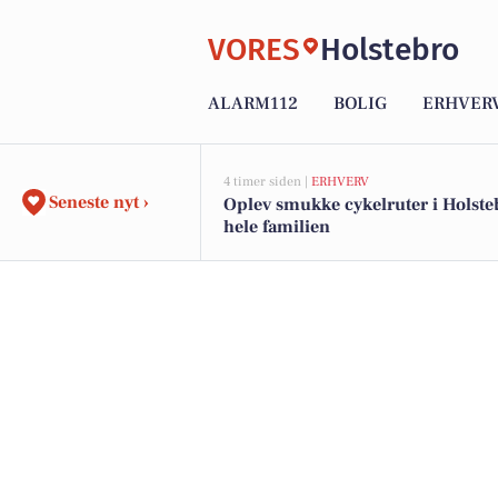
VORES
Holstebro
ALARM112
BOLIG
ERHVER
4 timer siden |
ERHVERV
Seneste nyt ›
Oplev smukke cykelruter i Holste
hele familien