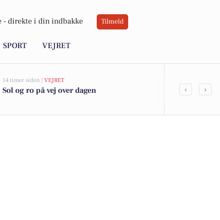
 -
direkte i din indbakke
Tilmeld
SPORT
VEJRET
14 timer siden |
VEJRET
07-08-2026 12:20
‹
›
Sol og ro på vej over dagen
BoligOne Mo
fra sælgerne
anbefalinger