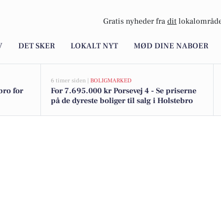
Gratis nyheder fra
dit
lokalområde
V
DET SKER
LOKALT NYT
MØD DINE NABOER
6 timer siden |
BOLIGMARKED
bro for
For 7.695.000 kr Porsevej 4 - Se priserne
på de dyreste boliger til salg i Holstebro