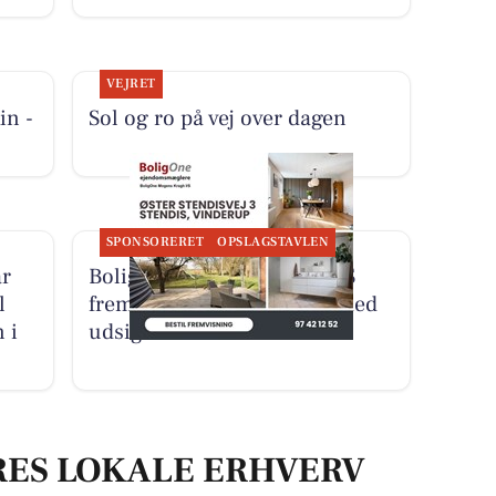
VEJRET
in -
Sol og ro på vej over dagen
SPONSORERET
OPSLAGSTAVLEN
r
BoligOne Mogens Kragh I/S
l
fremviser rummelig villa med
 i
udsigt til åbne marker
RES LOKALE ERHVERV