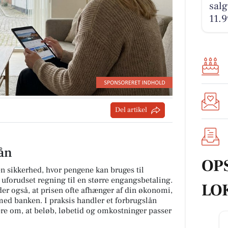
salg
11.9
Del artikel
lån
OP
en sikkerhed, hvor pengene kan bruges til
en uforudset regning til en større engangsbetaling.
LO
der også, at prisen ofte afhænger af din økonomi,
med banken. I praksis handler et forbrugslån
e om, at beløb, løbetid og omkostninger passer