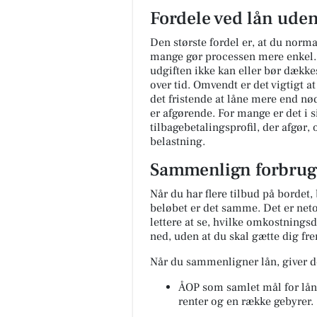
Fordele ved lån ude
Den største fordel er, at du normalt
mange gør processen mere enkel. 
udgiften ikke kan eller bør dække
over tid. Omvendt er det vigtigt a
det fristende at låne mere end nø
er afgørende. For mange er det i s
tilbagebetalingsprofil, der afgør,
belastning.
Møblér med Kumo
Holstebro
Sammenlign forbrug
Mere komfort? Det kan du tilv
med Stamford 🛋️ Sammensæt 
Når du har flere tilbud på bordet, 
sofa, så den passer til både st
beløbet er det samme. Det er ne
og hverdagen - med muli...
lettere at se, hvilke omkostnings
ned, uden at du skal gætte dig fr
Åbn opslaget
Når du sammenligner lån, giver de
ÅOP som samlet mål for lån
renter og en række gebyrer.