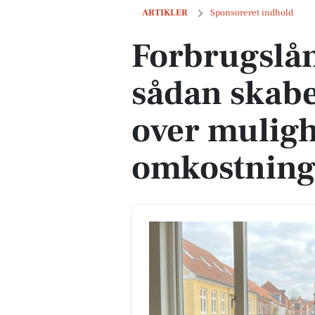
Forbrugslån i hverdagen sådan skaber
ARTIKLER
Sponsoreret indhold
Forbrugslån
sådan skabe
over mulig
omkostning