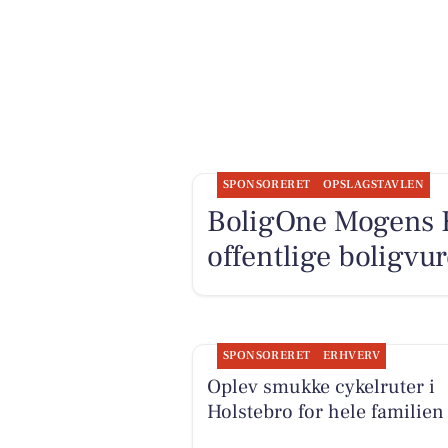
SPONSORERET
OPSLAGSTAVLEN
BoligOne Mogens K
offentlige boligvu
SPONSORERET
ERHVERV
Oplev smukke cykelruter i
Holstebro for hele familien