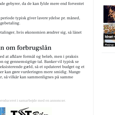
de gebyrer, da de kan fylde mere end forventet
periode typisk giver lavere ydelse pr. måned,
agebetaling.
talinger, hvis økonomien ændrer sig, så lånet
n om forbrugslån
d at afklare formål og beløb, men i praksis
 og gennemsigtige tal. Banker vil typisk se
 eksisterende gæld, så et opdateret budget og et
ser kan gøre vurderingen mere smidig. Mange
ler, så vilkår kan sammenlignes på samme
 produceret i samarbejde med en annoncør.