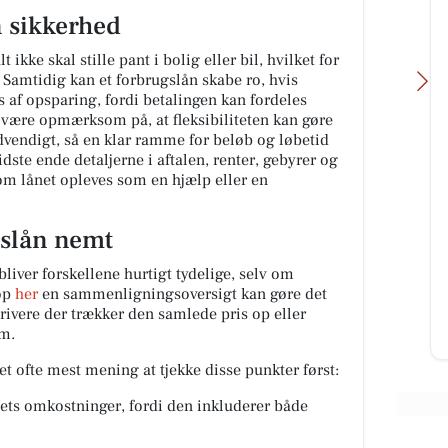
n sikkerhed
 ikke skal stille pant i bolig eller bil, hvilket for
Samtidig kan et forbrugslån skabe ro, hvis
s af opsparing, fordi betalingen kan fordeles
t være opmærksom på, at fleksibiliteten kan gøre
dvendigt, så en klar ramme for beløb og løbetid
idste ende detaljerne i aftalen, renter, gebyrer og
 om lånet opleves som en hjælp eller en
Kumo Outlet
Ugens nyeste skarpe tilbud fra
slån nemt
Kumo Outlet 🇩🇰 HUSK at vi står
ælge
klar med åbne arme og ene
din
bliver forskellene hurtigt tydelige, selv om
fremragende tilbud HVER uge
uen
top
her
en sammenligningsoversigt kan gøre det
torsd...
drivere der trækker den samlede pris op eller
em.
Åbn opslaget
t ofte mest mening at tjekke disse punkter først:
ets omkostninger, fordi den inkluderer både