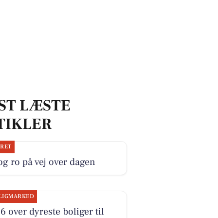
ST LÆSTE
TIKLER
JRET
og ro på vej over dagen
LIGMARKED
6 over dyreste boliger til