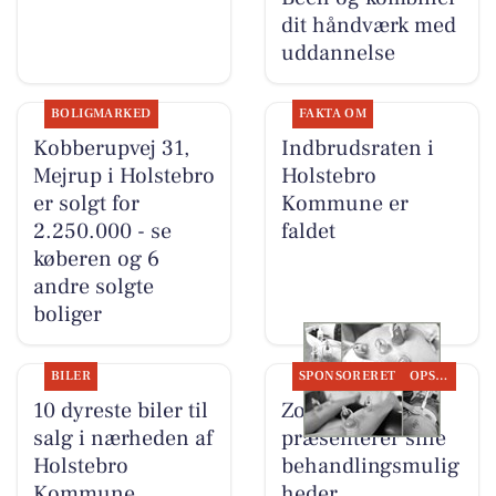
dit håndværk med
uddannelse
BOLIGMARKED
FAKTA OM
Kobberupvej 31,
Indbrudsraten i
Mejrup i Holstebro
Holstebro
er solgt for
Kommune er
2.250.000 - se
faldet
køberen og 6
andre solgte
boliger
BILER
SPONSORERET
OPSLAGSTAVLEN
10 dyreste biler til
Zones By Gitte
salg i nærheden af
præsenterer sine
Holstebro
behandlingsmulig
Kommune
heder