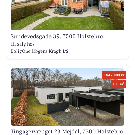
Sundevedsgade 39, 7500 Holstebro
Til salg hos
BoligOne Mogens Kragh I/S
1.845.000 kr
2
105 m
Tingagervænget 23 Mejdal, 7500 Holstebro