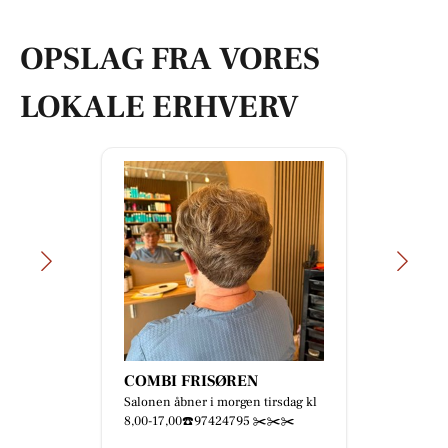
OPSLAG FRA VORES
LOKALE ERHVERV
COMBI FRISØREN
Salonen åbner i morgen tirsdag kl
8,00-17,00☎️97424795 ✂️✂️✂️