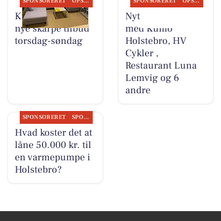
SPONSORERET
OPSLAGSTAVLEN
SPONSORERET
OPSLAGSTAVLEN
Kumo Outlet har
Nyt fra Møblér
nye skarpe tilbud
med Kumo
torsdag-søndag
Holstebro, HV
Cykler ,
Restaurant Luna
Lemvig og 6
andre
SPONSORERET
SPONSORERET INDHOLD
Hvad koster det at
låne 50.000 kr. til
en varmepumpe i
Holstebro?