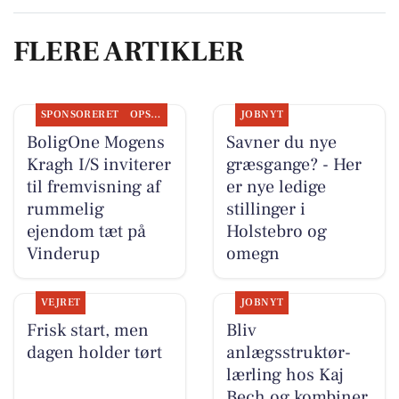
FLERE ARTIKLER
SPONSORERET
OPSLAGSTAVLEN
JOBNYT
BoligOne Mogens
Savner du nye
Kragh I/S inviterer
græsgange? - Her
til fremvisning af
er nye ledige
rummelig
stillinger i
ejendom tæt på
Holstebro og
Vinderup
omegn
VEJRET
JOBNYT
Frisk start, men
Bliv
dagen holder tørt
anlægsstruktør-
lærling hos Kaj
Bech og kombiner