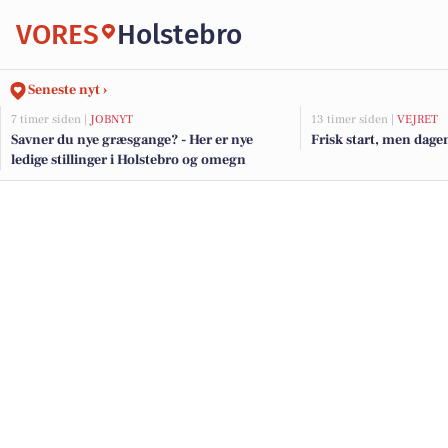
VORES
Holstebro
Seneste nyt ›
7 timer siden |
JOBNYT
13 timer siden |
VEJRET
Savner du nye græsgange? - Her er nye
Frisk start, men dage
ledige stillinger i Holstebro og omegn