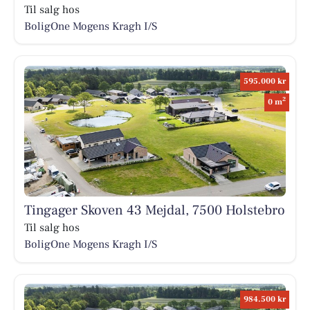
Til salg hos
BoligOne Mogens Kragh I/S
595.000 kr
2
0 m
Tingager Skoven 43 Mejdal, 7500 Holstebro
Til salg hos
BoligOne Mogens Kragh I/S
984.500 kr