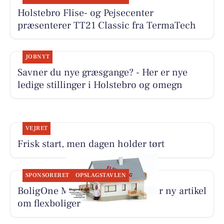
Holstebro Flise- og Pejsecenter
præsenterer TT21 Classic fra TermaTech
JOBNYT
Savner du nye græsgange? - Her er nye
ledige stillinger i Holstebro og omegn
VEJRET
Frisk start, men dagen holder tørt
SPONSORERET
OPSLAGSTAVLEN
BoligOne Mogens Kragh I/S deler ny artikel
om flexboliger