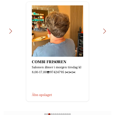
COMBI FRISØREN
Salonen åbner i morgen tirsdag kl
8,00-17,00☎️97424795 ✂️✂️✂️
Åbn opslaget