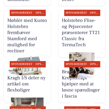
SPONSORERET
OPSLAGSTAVLEN
SPONSORERET
OPSLAGSTAVLEN
Møblér med Kumo
Holstebro Flise-
Holstebro
og Pejsecenter
fremhæver
præsenterer TT21
Stamford med
Classic fra
mulighed for
TermaTech
recliner
SPONSORERET
OPSLAGSTAVLEN
SPONSORERET
OPSLAGSTAVLEN
BoligOne Mogens
Brandsborgs
Kragh I/S deler ny
Kropsterapi
artikel om
hjælper med at
flexboliger
løsne spændinger
i fascia