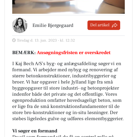
Emilie Bjergegaard
Del artikel
Tirsdag d. 13. jun. 2023 - kl. 12:32
BEMÆRK:
Ansøgningsfristen er overskredet
I Kaj Bech A/S’s byg- og anlægsafdeling søger vi en
formand. Vi arbejder med nybyg og renovering af
større betonkonstruktioner, industribyggerier og
broer. Vi har opgaver i hele Jylland lige fra små
byggeopgaver til store industri- og betonprojekter
indenfor både det private og det offentlige. Vores
egenproduktion omfatter hovedsageligt beton, som
er lige fra de små konstruktionsfundamenter til de
store bro-konstruktioner og in-situ løsninger. Der
støbes ligeledes gulve og udføres elementbyggerier.
Vi søger en formand
Du vil som formand vil du få en central rolle på