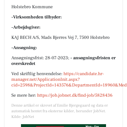
Holstebro Kommune
-Virksomheden tilbyder:
-Arbejdsgiver:
KAJ BECH A/S, Mads Bjerres Vej 7, 7500 Holstebro
-Ansøgning:
Ansøgningsfrist: 28-07-2023;
- ansøgningsfristen er
overskredet
Ved skriftlig henvendelse:
https://candidate.hr-
manager.net/ApplicationInit.aspx?
cid=2598&ProjectId=143576&DepartmentId=18960&Medi
Se mere her:
https://job.jobnet.dk/find-job/5828436
Denne artikel er skrevet af Emilie Bjergegaard og data er
automatisk hentet fra eksterne kilder, herunder JobNet.
Kilde: JobNet