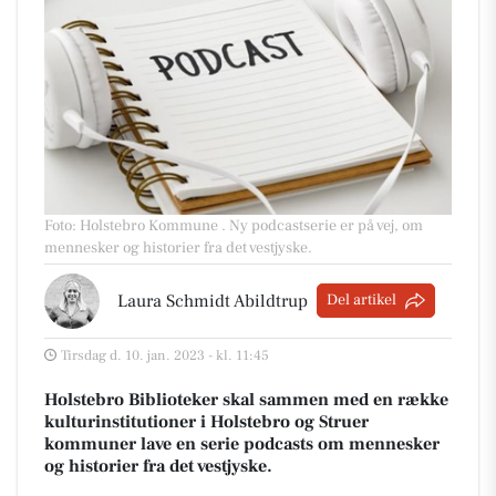
Foto: Holstebro Kommune
.
Ny podcastserie er på vej, om
mennesker og historier fra det vestjyske.
Laura Schmidt Abildtrup
Del artikel
Tirsdag d. 10. jan. 2023 - kl. 11:45
Holstebro Biblioteker skal sammen med en række
kulturinstitutioner i Holstebro og Struer
kommuner lave en serie podcasts om mennesker
og historier fra det vestjyske.