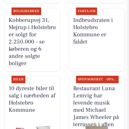
BOLIGMARKED
FAKTA OM
Kobberupvej 31,
Indbrudsraten i
Mejrup i Holstebro
Holstebro
er solgt for
Kommune er
2.250.000 - se
faldet
køberen og 6
andre solgte
boliger
BILER
SPONSORERET
OPSLAGSTAVLEN
10 dyreste biler til
Restaurant Luna
salg i nærheden af
Lemvig har
Holstebro
levende musik
Kommune
med Michael
James Wheeler på
terrassen i aften