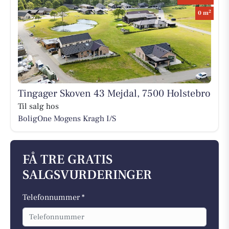
2
0 m
Tingager Skoven 43 Mejdal, 7500 Holstebro
Til salg hos
BoligOne Mogens Kragh I/S
FÅ TRE GRATIS
SALGSVURDERINGER
Telefonnummer *