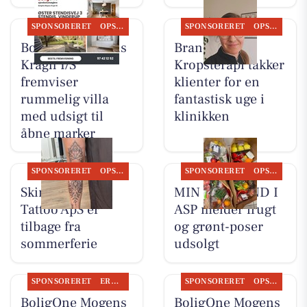
SPONSORERET
OPSLAGSTAVLEN
SPONSORERET
OPSLAGSTAVLEN
BoligOne Mogens
Brandsborgs
Kragh I/S
Kropsterapi takker
fremviser
klienter for en
rummelig villa
fantastisk uge i
med udsigt til
klinikken
åbne marker
SPONSORERET
OPSLAGSTAVLEN
SPONSORERET
OPSLAGSTAVLEN
Skin & Colors
MIN KØBMAND I
Tattoo ApS er
ASP melder frugt
tilbage fra
og grønt-poser
sommerferie
udsolgt
SPONSORERET
ERHVERV
SPONSORERET
OPSLAGSTAVLEN
BoligOne Mogens
BoligOne Mogens