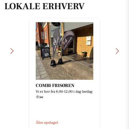
LOKALE ERHVERV
COMBI FRISØREN
Vi er her fra 8,00-12,00 i dag lørdag
🌞✂️
Åbn opslaget