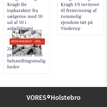
Kragh får
Kragh I/S inviterer
topkarakter fra
til fremvisning af
sælgerne med 10
rummelig
ud af 10 i
ejendom tæt på
anbefalinger
Vinderup
SPONSORERET
OPSLAGSTAVLEN
Zones By Gitte
præsenterer sine
behandlingsmulig
heder
VORES
Holstebro