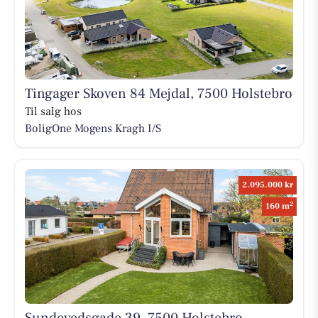
Tingager Skoven 84 Mejdal, 7500 Holstebro
Til salg hos
BoligOne Mogens Kragh I/S
2.095.000 kr
2
160 m
Sundevedsgade 39, 7500 Holstebro