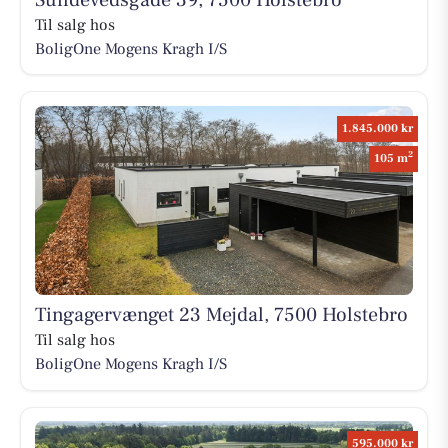
Til salg hos
BoligOne Mogens Kragh I/S
1.845.000 kr
2
105 m
Tingagervænget 23 Mejdal, 7500 Holstebro
Til salg hos
BoligOne Mogens Kragh I/S
595.000 kr