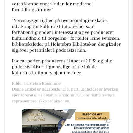
vores kompetencer inden for moderne
formidlingsformer."
"Vores nysgerrighed på nye teknologier skaber
udvikling for kulturinstitutionerne, som
forhåbentlig ender i interessant og velproduceret
kulturindhold til borgerne," fortæller Trine Petersen,
biblioteksleder på Holstebro Biblioteker, der glæder
sig over potentialet i podcastserien.
Podcastserien produceres i løbet af 2023 og alle
podcasts bliver tilgængelige på de lokale
kulturinstitutioners hjemmesider.
Kilde: Holstebro Kommune
Denne artikel er udarbejdet af 3. part. Indholdet er hverken
sponsoreret eller betalt. De holdninger, der måtte fremgå,
repræsenterer ikke redaktionen.