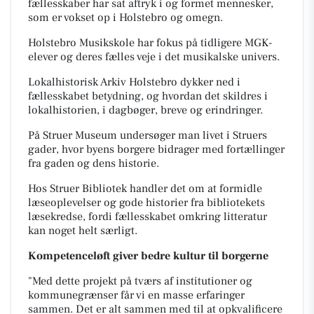
fællesskaber har sat aftryk i og formet mennesker,
som er vokset op i Holstebro og omegn.
Holstebro Musikskole har fokus på tidligere MGK-
elever og deres fælles veje i det musikalske univers.
Lokalhistorisk Arkiv Holstebro dykker ned i
fællesskabet betydning, og hvordan det skildres i
lokalhistorien, i dagbøger, breve og erindringer.
På Struer Museum undersøger man livet i Struers
gader, hvor byens borgere bidrager med fortællinger
fra gaden og dens historie.
Hos Struer Bibliotek handler det om at formidle
læseoplevelser og gode historier fra bibliotekets
læsekredse, fordi fællesskabet omkring litteratur
kan noget helt særligt.
Kompetenceløft giver bedre kultur til borgerne
"Med dette projekt på tværs af institutioner og
kommunegrænser får vi en masse erfaringer
sammen. Det er alt sammen med til at opkvalificere