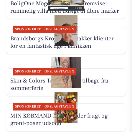
BoligOne Mogens Kragh I/S fremviser
rummelig villa med udsigt til åbne marker
SPONSORERET
OPSLAGSTAVLEN
Brandsborgs Kropsterapi takker klienter
for en fantastisk uge i klinikken
SPONSORERET
OPSLAGSTAVLEN
Skin & Colors Tattoo ApS er tilbage fra
sommerferie
SPONSORERET
OPSLAGSTAVLEN
MIN KØBMAND I ASP melder frugt og
grønt-poser udsolgt