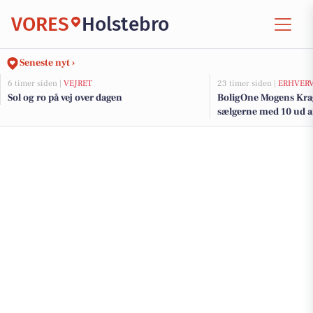
VORES
Holstebro
Seneste nyt ›
6 timer siden |
VEJRET
23 timer siden |
ERHVER
Sol og ro på vej over dagen
BoligOne Mogens Krag
sælgerne med 10 ud af