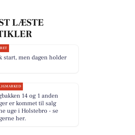
ST LÆSTE
TIKLER
JRET
k start, men dagen holder
LIGMARKED
gbakken 14 og 1 anden
ger er kommet til salg
e uge i Holstebro - se
gerne her.