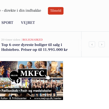
 -
direkte i din indbakke
Tilmeld
SPORT
VEJRET
20 timer siden |
BOLIGMARKED
22 timer siden |
‹
›
Top 6 over dyreste boliger til salg i
Bliv anlægss
Holstebro. Priser op til 11.995.000 kr
og kombiner
uddannelse