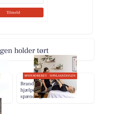
Tilmeld
agen holder tørt
SPONSORERET
OPSLAGSTAVLEN
Brandsborgs Kropsterapi
ger
hjælper med at løsne
spændinger i fascia