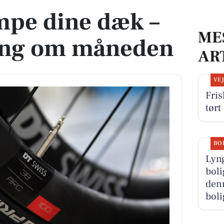
mpe dine dæk –
ME
ang om måneden
AR
VE
Fris
tørt
BO
Lyn
boli
denn
boli