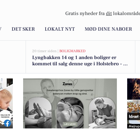
Gratis nyheder fra
dit
lokalområde
V
DET SKER
LOKALT NYT
MØD DINE NABOER
20 timer siden |
BOLIGMARKED
Lyngbakken 14 og 1 anden boliger er
kommet til salg denne uge i Holstebro - se
boligerne her.
gang om måneden