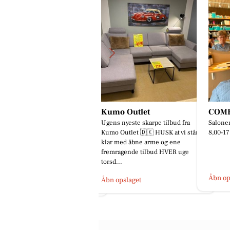
umo Outlet
COMBI FRISØREN
Mejru
ens nyeste skarpe tilbud fra
Salonen åbner i morgen tirsdag kl
Friti
mo Outlet 🇩🇰 HUSK at vi står
8,00-17,00☎️97424795 ✂️✂️✂️
🥳🎅🏻
ar med åbne arme og ene
Skal I m
remragende tilbud HVER uge
netop n
rsd...
årets ju
Åbn opslaget
bn opslaget
Åbn op