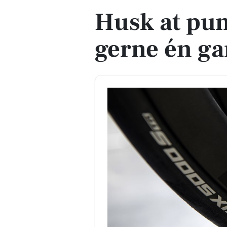
Husk at pu
gerne én g