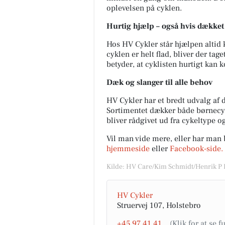
oplevelsen på cyklen.
Hurtig hjælp – også hvis dækket e
Hos HV Cykler står hjælpen altid k
cyklen er helt flad, bliver der ta
Møblér med Kumo
betyder, at cyklisten hurtigt kan
Holstebro
Nyhed hos Møblér - mød Seed 
Dæk og slanger til alle behov
Dunlopillo 🛏️✨ En ny senges
skabt til dig, der ønsker høj
HV Cykler har et bredt udvalg af d
komfort, elegant design og e..
Sortimentet dækker både børnecyk
bliver rådgivet ud fra cykeltype o
Åbn opslaget
Vil man vide mere, eller har man
hjemmeside
eller
Facebook-side.
Kilde: HV Care/Kim Schmidt/Henrik P
HV Cykler
Struervej 107, Holstebro
+45 97 41 41 ..