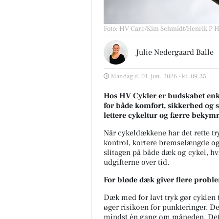
Foto: HV Care/Kim Schmidt/Henrik P 
Julie Nedergaard Balle
Mandag d. 01. jun. 2026 - kl. 09:35
Hos HV Cykler er budskabet enk
for både komfort, sikkerhed og s
lettere cykeltur og færre bekymr
Når cykeldækkene har det rette try
kontrol, kortere bremselængde o
slitagen på både dæk og cykel, hv
udgifterne over tid.
For bløde dæk giver flere probl
Dæk med for lavt tryk gør cyklen t
øger risikoen for punkteringer. 
mindst én gang om måneden. Det er