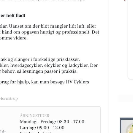
r helt fladt
lar. Uanset om der blot mangler lidt luft, eller
get hånd om opgaven hurtigt og professionelt. Det
Kumo Outlet
 komme videre.
Ugens nyeste skarpe tilbud fra
Kumo Outlet 🇩🇰 HUSK at vi står
fra
klar med åbne arme og ene
erie
fremragende tilbud HVER uge
æk og slanger i forskellige prisklasser.
torsd...
.
ler, hverdagscykler, elcykler og ladcykler. Der
g behov, så løsningen passer i praksis.
Åbn opslaget
 brug for hjælp, kan man besøge HV Cyklers
 Hornstrup
ÅBNINGSTIDER
Mandag - Fredag: 08.30 - 17.00
Lørdag: 09.00 - 12.00