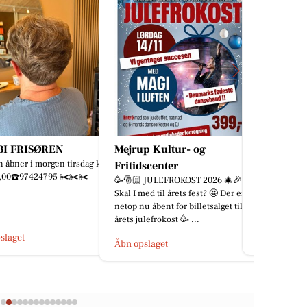
p Kultur- og
Zones By Gitte
MEJDAL 
En sommerferie i "fly-tilstand" er
🚗📚 Er bilen
dscenter
gået 💚 Samvær, nærvær og bare
Sommerferien
 JULEFROKOST 2026 🎄🎉
tid sammen med dem jeg holder
og for mange
ed til årets fest? 🤩 Der er
allermest af....... Jeg els...
skolestart, st
u åbent for billetsalget til
lefrokost 🥳 ...
Åbn opslaget
Åbn opslage
slaget