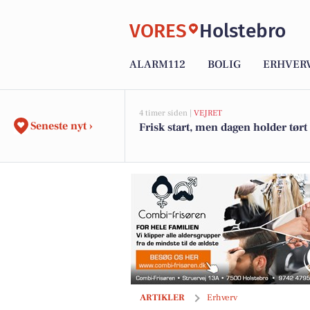
VORES
Holstebro
ALARM112
BOLIG
ERHVER
4 timer siden |
VEJRET
Seneste nyt ›
Frisk start, men dagen holder tørt
Husk at pumpe dine dæk – gerne én 
ARTIKLER
Erhverv