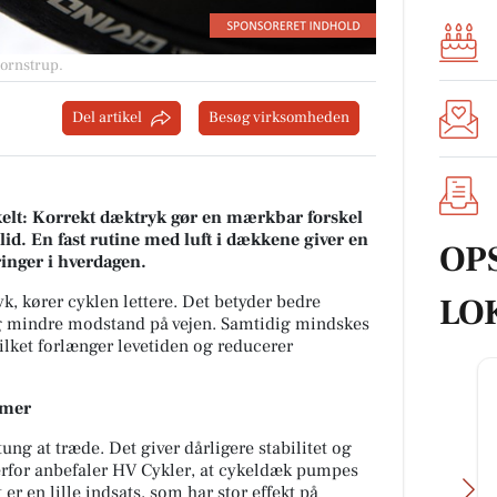
Hornstrup
.
Del artikel
Besøg virksomheden
elt: Korrekt dæktryk gør en mærkbar forskel
lid. En fast rutine med luft i dækkene giver en
OP
inger i hverdagen.
LO
k, kører cyklen lettere. Det betyder bedre
g mindre modstand på vejen. Samtidig mindskes
ilket forlænger levetiden og reducerer
emer
ung at træde. Det giver dårligere stabilitet og
Derfor anbefaler HV Cykler, at cykeldæk pumpes
 en lille indsats, som har stor effekt på