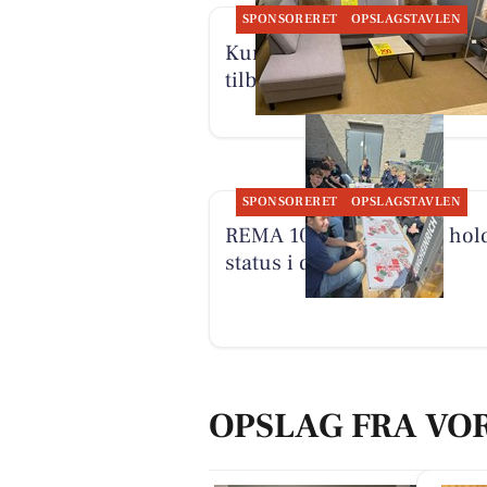
SPONSORERET
OPSLAGSTAVLEN
Kumo Outlet har nye skarp
tilbud torsdag-søndag
SPONSORERET
OPSLAGSTAVLEN
REMA 1000 Halgårdvej hol
status i dag
OPSLAG FRA VO