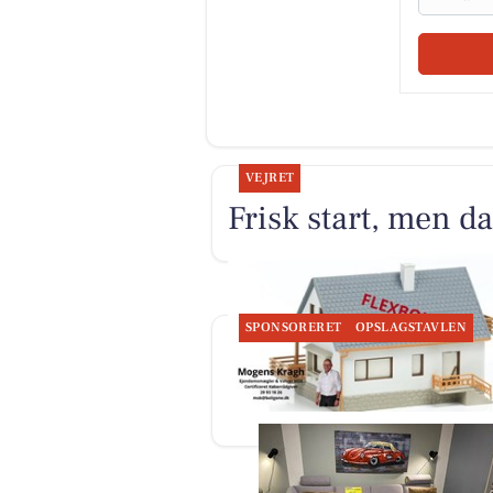
VEJRET
Frisk start, men d
SPONSORERET
OPSLAGSTAVLEN
BoligOne Mogens Kragh I/S
deler ny artikel om flexboli