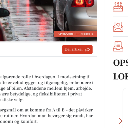
Del artikel
OP
LO
 afgørende rolle i hverdagen. I modsætning til
 ofte er veludbygget og tilgængelig, er beboere i
ige af bilen. Afstandene mellem hjem, arbejde,
re betydelige, og fleksibiliteten i privat
aktiske valg.
pørgsmål om at komme fra A til B – det påvirker
ge rutiner. Hvordan man bevæger sig rundt, har
økonomi og komfort.