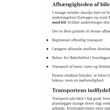
Afhængigheden af bile
I mange mindre danske byer er bi
undersøgelser foretages op mod
med bil
, hvilket understreger den 
Møblér med Kumo
Holstebro
Der er flere grunde til denne afh
Mere komfort? Det kan du tilv
med Stamford 🛋️ Sammensæt 
●
Begrænset offentlig transport
sofa, så den passer til både st
og hverdagen - med muli...
●
Længere afstande mellem destina
Åbn opslaget
●
Behov for fleksibilitet i hverdagen
●
Transport af børn, varer og fritids
Denne struktur betyder, at bilen b
luksus, men en nødvendighed.
Transportens indflydel
Transport påvirker i høj grad, hv
planlægger mange deres dag omkri
arbejde, fritidsaktiviteter eller in