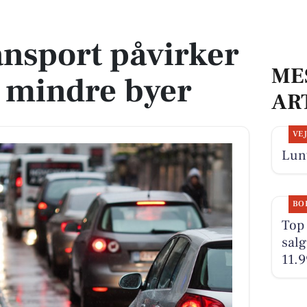
i mindre byer
nsport påvirker
ME
 mindre byer
AR
VE
Lunt
BO
Top 
salg
11.9