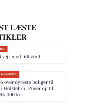
ST LÆSTE
TIKLER
JRET
 vejr med lidt vind
LIGMARKED
6 over dyreste boliger til
 i Holstebro. Priser op til
95.000 kr