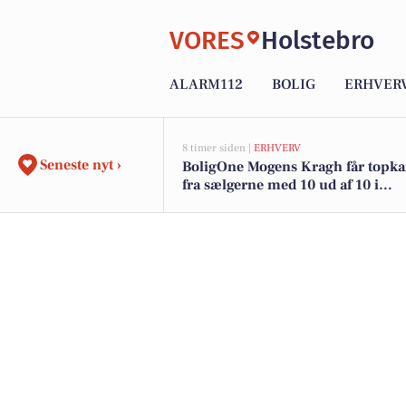
VORES
Holstebro
ALARM112
BOLIG
ERHVER
8 timer siden |
ERHVERV
Seneste nyt ›
BoligOne Mogens Kragh får topka
fra sælgerne med 10 ud af 10 i
anbefalinger