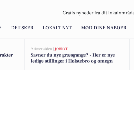
Gratis nyheder fra
dit
lokalområde
V
DET SKER
LOKALT NYT
MØD DINE NABOER
9 timer siden |
JOBNYT
rakter
Savner du nye græsgange? - Her er nye
ledige stillinger i Holstebro og omegn