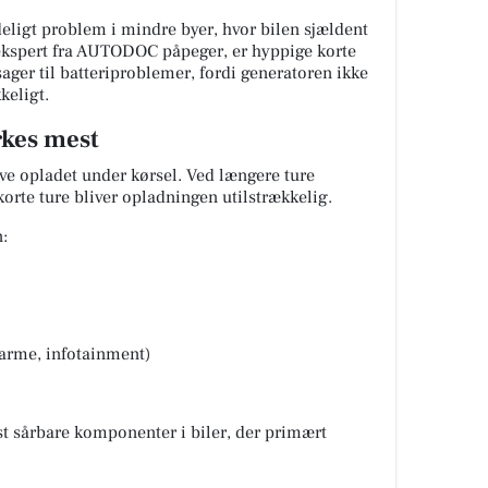
deligt problem i mindre byer, hvor bilen sjældent
ekspert fra AUTODOC påpeger, er hyppige korte
ager til batteriproblemer, fordi generatoren ikke
keligt.
rkes mest
live opladet under kørsel. Ved længere ture
orte ture bliver opladningen utilstrækkelig.
n:
varme, infotainment)
est sårbare komponenter i biler, der primært