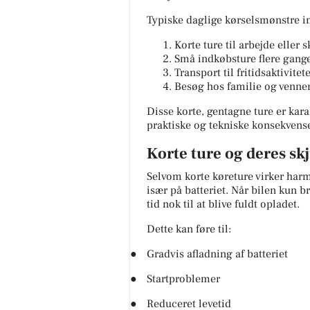
Typiske daglige kørselsmønstre i
Korte ture til arbejde eller s
Små indkøbsture flere gan
Transport til fritidsaktivitet
Besøg hos familie og venne
Disse korte, gentagne ture er kara
praktiske og tekniske konsekvense
Korte ture og deres sk
Selvom korte køreture virker harml
især på batteriet. Når bilen kun br
tid nok til at blive fuldt opladet.
Dette kan føre til:
●
Gradvis afladning af batteriet
●
Startproblemer
●
Reduceret levetid