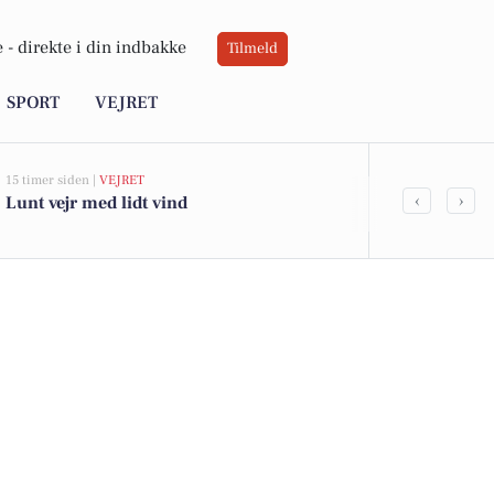
 -
direkte i din indbakke
Tilmeld
SPORT
VEJRET
15 timer siden |
VEJRET
05-08-2026 13:01
‹
›
Lunt vejr med lidt vind
Lyngbakken 1
kommet til s
boligerne he