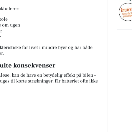
nkluderer:
kole
ge om ugen
er
r
kteristiske for livet i mindre byer og har både
r.
julte konsekvenser
øse, kan de have en betydelig effekt på bilen –
uges til korte strækninger, får batteriet ofte ikke