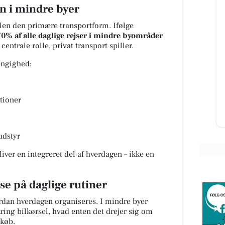
n i mindre byer
len den primære transportform. Ifølge
70% af alle daglige rejser i mindre byområder
centrale rolle, privat transport spiller.
Kumo Outlet
Ugens nyeste skarpe tilbud fra
ængighed:
Kumo Outlet 🇩🇰 HUSK at vi står
ælge
klar med åbne arme og ene
din
fremragende tilbud HVER uge
uen
torsd...
tioner
Åbn opslaget
udstyr
liver en integreret del af hverdagen – ikke en
se på daglige rutiner
ordan hverdagen organiseres. I mindre byer
ng bilkørsel, hvad enten det drejer sig om
dkøb.